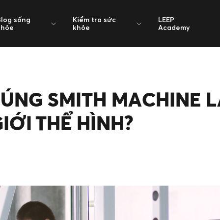
Blog sống
Kiểm tra sức
LEEP
khỏe
khỏe
Academy
ĐÚNG SMITH MACHINE L
GIỚI THỂ HÌNH?