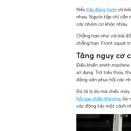
Nếu
tập đúng form
và bài
nhau. Người tập chỉ cần m
các nhóm cơ khác nhau.
Chẳng hạn như với bài đẩ
chẳng hạn. Front squat tr
Tăng nguy cơ 
Điều khiến smith machine 
sử dụng. Trớ trêu thay, 
động viên phục hồi các n
Đó là lý do mà chiếc máy
hồi sau chấn thương
, lú
các động tác một cách nh