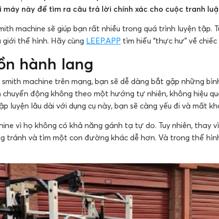
i máy này để tìm ra câu trả lời chính xác cho cuộc tranh luậ
ith machine sẽ giúp bạn rất nhiều trong quá trình luyện tập. Tu
 giới thể hình. Hãy cùng
LEEP.APP
tìm hiểu “thực hư” về chiếc
ồn hành lang
 smith machine trên mạng, bạn sẽ dễ dàng bắt gặp những bình 
 chuyển động không theo một hướng tự nhiên, không hiệu quả
p luyện lâu dài với dụng cụ này, bạn sẽ càng yếu đi và mất k
ine vì họ không có khả năng gánh tạ tự do. Tuy nhiên, thay v
ảng tránh và tìm một con đường khác dễ hơn. Và trong thể hìn