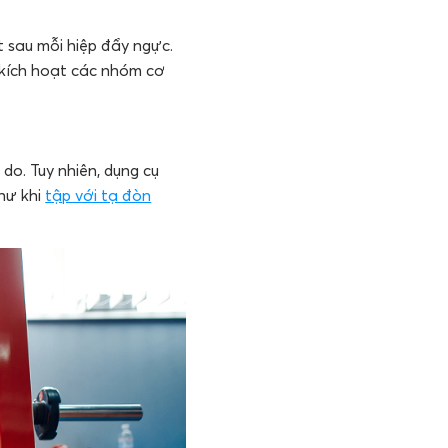
t sau mỗi hiệp đẩy ngực.
 kích hoạt các nhóm cơ
do. Tuy nhiên, dụng cụ
hư khi
tập với tạ đòn