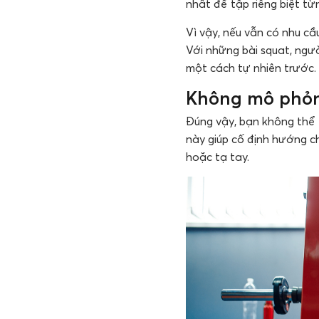
nhất để tập riêng biệt từn
Vì vậy, nếu vẫn có nhu cầ
Với những bài squat, ngư
một cách tự nhiên trước.
Không mô phỏn
Đúng vậy, bạn không thể 
này giúp cố định hướng 
hoặc tạ tay.