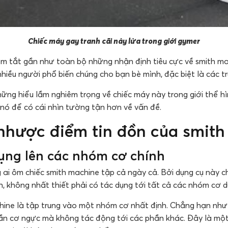
Chiếc máy gay tranh cãi nảy lửa trong giới gymer
tóm tắt gần như toàn bộ những nhận định tiêu cực về smith m
nhiều người phổ biến chúng cho bạn bè mình, đặc biệt là các 
hững hiểu lầm nghiêm trọng về chiếc máy này trong giới thể hì
 nó để có cái nhìn tường tận hơn về vấn đề.
 nhược điểm tin đồn của smit
ụng lên các nhóm cơ chính
 ai ôm chiếc smith machine tập cả ngày cả. Bởi dụng cụ này c
, không nhất thiết phải có tác dụng tới tất cả các nhóm cơ d
ine là tập trung vào một nhóm cơ nhất định. Chẳng hạn như 
ần cơ ngực mà không tác động tới các phần khác. Đây là mộ