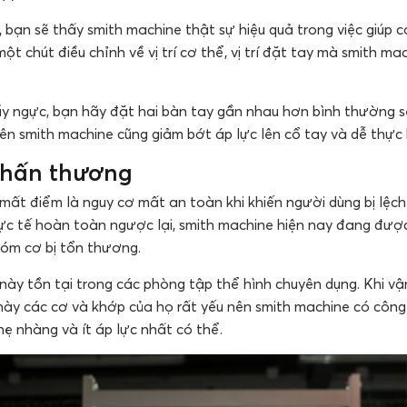
, bạn sẽ thấy smith machine thật sự hiệu quả trong việc giúp c
ột chút điều chỉnh về vị trí cơ thể, vị trí đặt tay mà smith m
y ngực, bạn hãy đặt hai bàn tay gần nhau hơn bình thường s
ên smith machine cũng giảm bớt áp lực lên cổ tay và dễ thực 
chấn thương
mất điểm là nguy cơ mất an toàn khi khiến người dùng bị lệch
thực tế hoàn toàn ngược lại, smith machine hiện nay đang đượ
hóm cơ bị tổn thương.
 này tồn tại trong các phòng tập thể hình chuyên dụng. Khi v
c này các cơ và khớp của họ rất yếu nên smith machine có công
ẹ nhàng và ít áp lực nhất có thể.