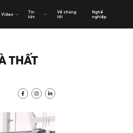
Tin
Về chúng
Nghề
Video
tức
tôi
nghiệp
À THẤT