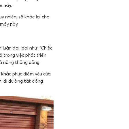
n này.
y nhiên, số khác lại cho
 máy này.
luận đại loại như: “Chiếc
 trong việc phát triển
hả năng thăng bằng.
ì khắc phục điểm yếu của
h, đi đường tắt đồng