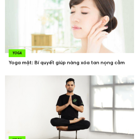
YOGA
Yoga mặt: Bí quyết giúp nàng xóa tan nọng cằm