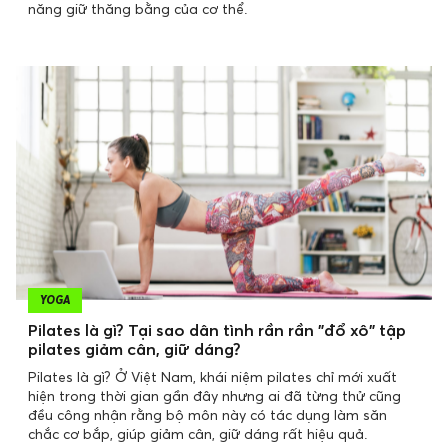
năng giữ thăng bằng của cơ thể.
YOGA
Pilates là gì? Tại sao dân tình rần rần "đổ xô" tập
pilates giảm cân, giữ dáng?
Pilates là gì? Ở Việt Nam, khái niệm pilates chỉ mới xuất
hiện trong thời gian gần đây nhưng ai đã từng thử cũng
đều công nhận rằng bộ môn này có tác dụng làm săn
chắc cơ bắp, giúp giảm cân, giữ dáng rất hiệu quả.