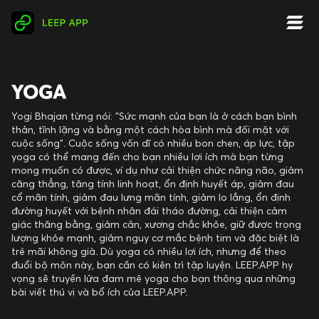
YOGA
Yogi Bhajan từng nói: "Sức mạnh của bạn là ở cách bạn bình
thản, tĩnh lặng và bằng một cách hòa bình mà đối mặt với
cuộc sống". Cuộc sống vốn dĩ có nhiều bon chen, áp lực, tập
yoga có thể mang đến cho bạn nhiều lợi ích mà bạn từng
mong muốn có được, ví dụ như cải thiện chức năng não, giảm
căng thẳng, tăng tính linh hoạt, ổn định huyết áp, giảm đau
cổ mãn tính, giảm đau lưng mãn tính, giảm lo lắng, ổn định
đường huyết với bệnh nhân đái tháo đường, cải thiện cảm
giác thăng bằng, giảm cân, xương chắc khỏe, giữ được trọng
lượng khỏe mạnh, giảm nguy cơ mắc bệnh tim và đặc biệt là
trẻ mãi không già. Dù yoga có nhiều lợi ích, nhưng để theo
đuổi bộ môn này, bạn cần có kiên trì tập luyện. LEEP.APP hy
vọng sẽ truyền lửa đam mê yoga cho bạn thông qua những
bài viết thú vị và bổ ích của LEEP.APP.