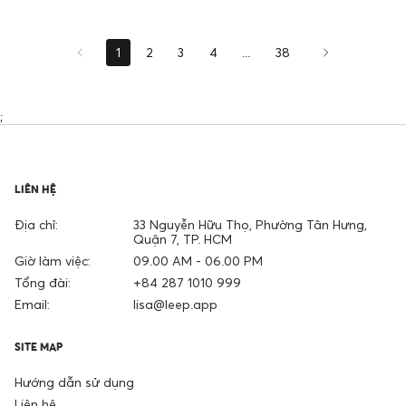
1
2
3
4
...
38
;
LIÊN HỆ
Địa chỉ:
33 Nguyễn Hữu Thọ, Phường Tân Hưng,
Quận 7, TP. HCM
Giờ làm việc:
09.00 AM - 06.00 PM
Tổng đài:
+84 287 1010 999
Email:
lisa@leep.app
SITE MAP
Hướng dẫn sử dụng
Liên hệ