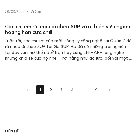
28/03/2022
•
Vi Cao
Các chị em rủ nhau đi chèo SUP vừa thiền vừa ngắm
hoàng hôn cực chill
Tuần rồi, các chị em của một công ty công nghệ tại Quận 7 đã
rủ nhau đi chèo SUP tại Go SUP. Họ đã có những trải nghiệm
tại đây vui như thế nào? Bạn hãy cùng LEEP.APP lắng nghe
những chia sẻ của họ nhé. Trời nắng như đổ lửa, đối với một ...
1
2
3
4
...
16
LIÊN HỆ