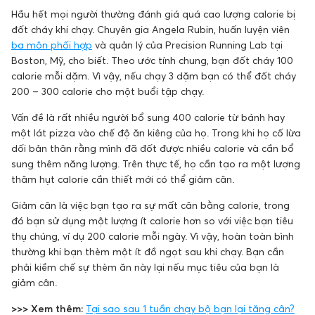
Hầu hết mọi người thường đánh giá quá cao lượng calorie bị
đốt cháy khi chạy. Chuyên gia Angela Rubin, huấn luyện viên
ba môn phối hợp
và quản lý của Precision Running Lab tại
Boston, Mỹ, cho biết. Theo ước tính chung, bạn đốt cháy 100
calorie mỗi dặm. Vì vậy, nếu chạy 3 dặm bạn có thể đốt cháy
200 – 300 calorie cho một buổi tập chạy.
Vấn đề là rất nhiều người bổ sung 400 calorie từ bánh hay
một lát pizza vào chế độ ăn kiêng của họ. Trong khi họ cố lừa
dối bản thân rằng mình đã đốt được nhiều calorie và cần bổ
sung thêm năng lượng. Trên thực tế, họ cần tạo ra một lượng
thâm hụt calorie cần thiết mới có thể giảm cân.
Giảm cân là việc bạn tạo ra sự mất cân bằng calorie, trong
đó bạn sử dụng một lượng ít calorie hơn so với việc bạn tiêu
thụ chúng, ví dụ 200 calorie mỗi ngày. Vì vậy, hoàn toàn bình
thường khi bạn thèm một ít đồ ngọt sau khi chạy. Bạn cần
phải kiềm chế sự thèm ăn này lại nếu mục tiêu của bạn là
giảm cân.
>>> Xem thêm:
Tại sao sau 1 tuần chạy bộ bạn lại tăng cân?