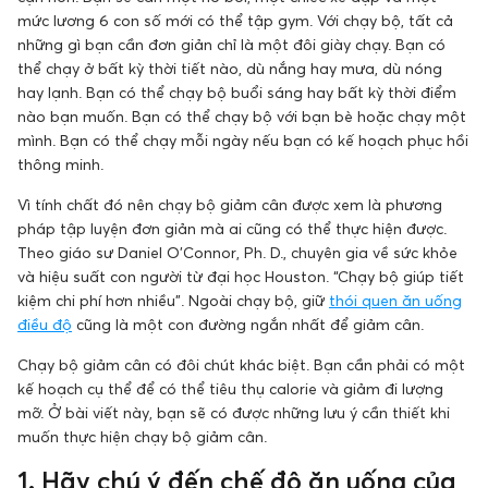
mức lương 6 con số mới có thể tập gym. Với chạy bộ, tất cả
những gì bạn cần đơn giản chỉ là một đôi giày chạy. Bạn có
thể chạy ở bất kỳ thời tiết nào, dù nắng hay mưa, dù nóng
hay lạnh. Bạn có thể chạy bộ buổi sáng hay bất kỳ thời điểm
nào bạn muốn. Bạn có thể chạy bộ với bạn bè hoặc chạy một
mình. Bạn có thể chạy mỗi ngày nếu bạn có kế hoạch phục hồi
thông minh.
Vì tính chất đó nên chạy bộ giảm cân được xem là phương
pháp tập luyện đơn giản mà ai cũng có thể thực hiện được.
Theo giáo sư Daniel O’Connor, Ph. D., chuyên gia về sức khỏe
và hiệu suất con người từ đại học Houston. “Chạy bộ giúp tiết
kiệm chi phí hơn nhiều”. Ngoài chạy bộ, giữ
thói quen ăn uống
điều độ
cũng là một con đường ngắn nhất để giảm cân.
Chạy bộ giảm cân có đôi chút khác biệt. Bạn cần phải có một
kế hoạch cụ thể để có thể tiêu thụ calorie và giảm đi lượng
mỡ. Ở bài viết này, bạn sẽ có được những lưu ý cần thiết khi
muốn thực hiện chạy bộ giảm cân.
1. Hãy chú ý đến chế độ ăn uống của