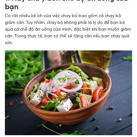
bạn
Có rất nhiều lợi ích của việc chạy bộ bao gồm cả chạy bộ
giảm cân. Tuy nhiên, chạy bộ không phải là lý do để bạn bỏ
qua cả chế độ ăn uống của mình, đặc biệt khi bạn muốn giảm
cân. Trong thực tế, bạn có thể sẽ tăng cân nếu bạn chạy quá
sức.