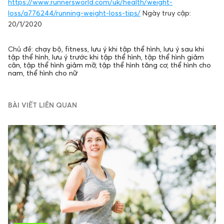
https://www.runnersworld.com/uk/health/weight-
loss/a776244/running-weight-loss-tips/
Ngày truy cập:
20/1/2020
Chủ đề:
chạy bộ
,
fitness
,
lưu ý khi tập thể hình
,
lưu ý sau khi
tập thể hình
,
lưu ý trước khi tập thể hình
,
tập thể hình giảm
cân
,
tập thể hình giảm mỡ
,
tập thể hình tăng cơ
,
thể hình cho
nam
,
thể hình cho nữ
BÀI VIẾT LIÊN QUAN