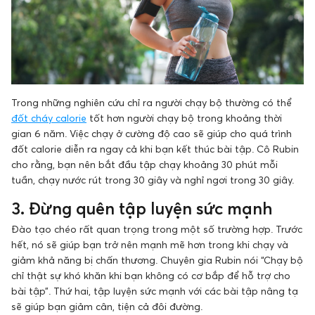
Trong những nghiên cứu chỉ ra người chạy bộ thường có thể
đốt cháy calorie
tốt hơn người chạy bộ trong khoảng thời
gian 6 năm. Việc chạy ở cường độ cao sẽ giúp cho quá trình
đốt calorie diễn ra ngay cả khi bạn kết thúc bài tập. Cô Rubin
cho rằng, bạn nên bắt đầu tập chạy khoảng 30 phút mỗi
tuần, chạy nước rút trong 30 giây và nghỉ ngơi trong 30 giây.
3. Đừng quên tập luyện sức mạnh
Đào tạo chéo rất quan trọng trong một số trường hợp. Trước
hết, nó sẽ giúp bạn trở nên mạnh mẽ hơn trong khi chạy và
giảm khả năng bị chấn thương. Chuyên gia Rubin nói “Chạy bộ
chỉ thật sự khó khăn khi bạn không có cơ bắp để hỗ trợ cho
bài tập”. Thứ hai, tập luyện sức mạnh với các bài tập nâng tạ
sẽ giúp bạn giảm cân, tiện cả đôi đường.