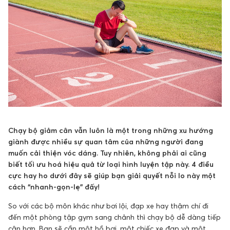
Chạy bộ giảm cân vẫn luôn là một trong những xu hướng
giành được nhiều sự quan tâm của những người đang
muốn cải thiện vóc dáng. Tuy nhiên, không phải ai cũng
biết tối ưu hoá hiệu quả từ loại hình luyện tập này. 4 điều
cực hay ho dưới đây sẽ giúp bạn giải quyết nỗi lo này một
cách “nhanh-gọn-lẹ” đấy!
So với các bộ môn khác như bơi lội, đạp xe hay thậm chí đi
đến một phòng tập gym sang chảnh thì chạy bộ dễ dàng tiếp
cận hơn. Bạn sẽ cần một hồ bơi, một chiếc xe đạp và một