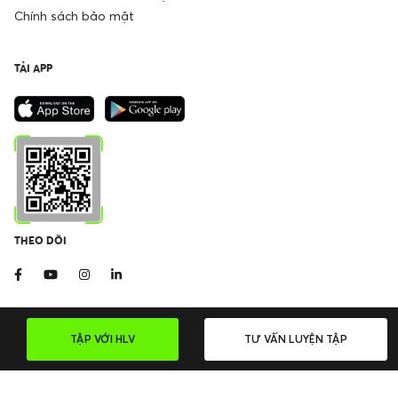
Chính sách bảo mật
TẢI APP
THEO DÕI
TẬP VỚI HLV
TƯ VẤN LUYỆN TẬP
©2026 LEEP APP. All Right Reserved
Giấy phép ĐKKD số: 0316235382 | Ký ngày 14/04/2020