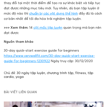
thay đổi tại một thời điểm để tạo ra sự khác biệt và tiếp tục
đạt được những mục tiêu mới. Tuy nhiên, dù bạn tập luyện ở
mức độ nào thì
chuẩn bị các vật dụng thể hình
đầy đủ là cách
cơ bản nhất để tối đa hóa trải nghiệm tập luyện.
>>> Xem thêm:
14
cột mốc tập luyện
quan trọng mà bạn nên
đạt được
Nguồn tham khảo
30-day quick-start exercise guide for beginners
https://www.verywellfit.com/30-day-quick-start-exercise-
guide-for-beginners-1230922
Ngày truy cập: 30/12/2020
Chủ đề:
30 ngày tập luyện
,
chương trình tập
,
fitness
,
tập
cardio
,
yoga
BÀI VIẾT LIÊN QUAN