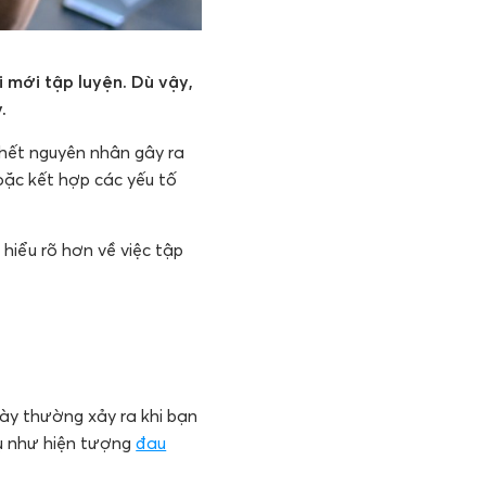
i mới tập luyện. Dù vậy,
.
 hết nguyên nhân gây ra
oặc kết hợp các yếu tố
hiểu rõ hơn về việc tập
ày thường xảy ra khi bạn
dụ như hiện tượng
đau