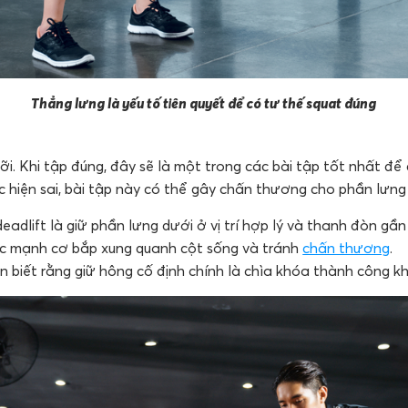
Thẳng lưng là yếu tố tiên quyết để có tư thế squat đúng
ưỡi. Khi tập đúng, đây sẽ là một trong các bài tập tốt nhất 
c hiện sai, bài tập này có thể gây chấn thương cho phần lưng
deadlift
là
giữ phần lưng dưới ở vị trí hợp lý và thanh đòn gần
c mạnh cơ bắp xung quanh cột sống và tránh
chấn thương
.
n biết rằng giữ hông cố định chính là chìa khóa thành công kh