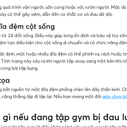
g quá trình vặn người, uốn cong hoặc với, rướn người. Mặc d
ày có thể gây viêm, dẫn đến co thắt cơ và đau dữ dội.
ĩa đệm cột sống
từ 24 đốt sống. Điều này giúp lưng ổn định và bảo vệ tủy sốn
 đệm tạo điều kiện cho cột sống di chuyển và có chức năng đ
ất định, một hoặc nhiều đĩa đệm có thể phình ra, rách hoặc trư
. Tình trạng này xảy ra khi người tập xoay sang một bên khi 
trong bài tập bụng.
tọa
g bắt nguồn từ một đĩa đệm phồng chèn lên dây thần kinh. 
, căng thẳng lặp đi lặp lại. Nếu bạn mang một đôi
giày chạy b
 gì nếu đang tập gym bị đau 