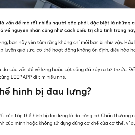
 là vấn đề mà rất nhiều người gặp phải, đặc biệt là những a
rõ về nguyên nhân cũng như cách điều trị cho tình trạng này
lưng, bạn hãy yên tâm rằng không chỉ mỗi bạn bị như vậy. Hầu
p luyện quá sức, cơ thể hoạt động không ổn định, điều hòa h
 do các vấn đề về lưng hoặc cột sống đã xảy ra từ trước. Để 
 cùng LEEP.APP đi tìm hiểu nhé.
thể hình bị đau lưng?
t của tập thể hình bị đau lưng là do căng cơ. Chấn thương n
h của mình hoặc không sử dụng đúng cơ chế của cơ thể, ví 