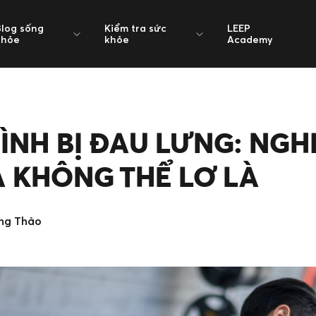
Blog sống
Kiểm tra sức
LEEP
khỏe
khỏe
Academy
HÌNH BỊ ĐAU LƯNG: NGH
 KHÔNG THỂ LƠ LÀ
ng Thảo