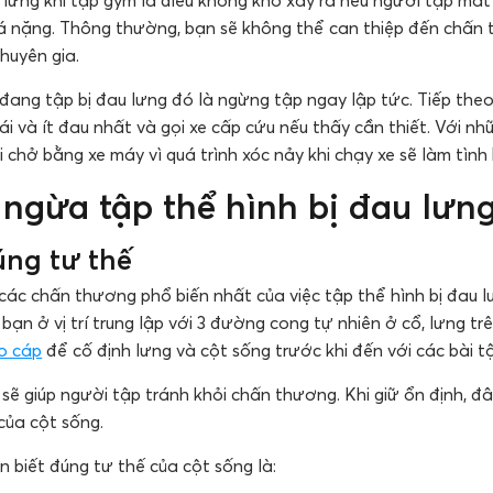
 lưng khi tập gym là điều không khó xảy ra nếu người tập mất 
uá nặng. Thông thường, bạn sẽ không thể can thiệp đến chấn
chuyên gia.
i đang tập bị đau lưng đó là ngừng tập ngay lập tức. Tiếp th
ái và ít đau nhất và gọi xe cấp cứu nếu thấy cần thiết. Với 
chở bằng xe máy vì quá trình xóc nảy khi chạy xe sẽ làm tình
ngừa tập thể hình bị đau lưn
úng tư thế
ác chấn thương phổ biến nhất của việc tập thể hình bị đau lư
 bạn ở vị trí trung lập với 3 đường cong tự nhiên ở cổ, lưng tr
éo cáp
để cố định lưng và cột sống trước khi đến với các bài t
sẽ giúp người tập tránh khỏi chấn thương. Khi giữ ổn định, đây
của cột sống.
 biết đúng tư thế của cột sống là: