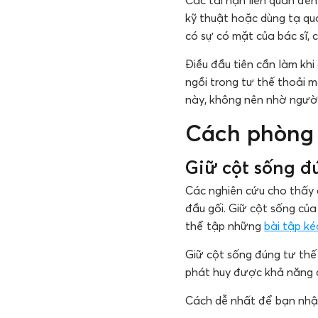
Các tai nạn liên quan đến
kỹ thuật hoặc dùng tạ q
có sự có mặt của bác sĩ, 
Điều đầu tiên cần làm kh
ngồi trong tư thế thoải m
này, không nên nhờ người 
Cách phòng 
Giữ cột sống đ
Các nghiên cứu cho thấy c
đầu gối. Giữ cột sống của
thể tập những
bài tập k
Giữ cột sống đúng tư thế 
phát huy được khả năng 
Cách dễ nhất để bạn nhận