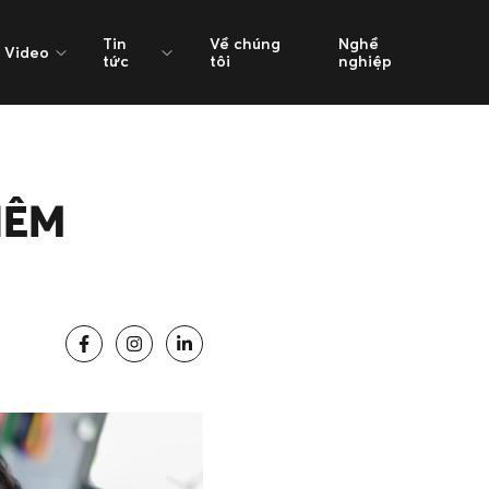
Tin
Về chúng
Nghề
Video
tức
tôi
nghiệp
IÊM