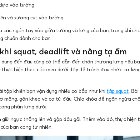
 dựa vào tường
rên và xương cụt vào tường
 các ngón tay vào giữa tường và lưng của bạn, trong khi ch
ống chuẩn dành cho bạn.
khi squat, deadlift và nâng tạ ấm
 dụng đến đâu cũng có thể dẫn đến chấn thương lưng nếu bạ
 thực hiện theo các mẹo dưới đây để tránh đau nhức cơ lưn
ài tập khiến bạn vận dụng nhiều cơ bắp như khi
tập squat
. Bà
cơ mông, gân kheo và cơ tứ đầu. Chìa khóa để ngăn ngừa ch
 cong phần lưng dưới.
 giữ ngực thẳng lên và gập đầu gối. Thêm vào đó, thực hiện 
của bạn cong tự nhiên.