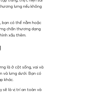
tập trung, thực hiện sai
 thương lưng nếu không
eo, bạn có thể nằm hoặc
những chấn thương dạng
 hình xấu thêm.
g
ng là ở cột sống, vai và
ên và lưng dưới. Bạn có
ập khác.
 sẽ là vị trí an toàn và