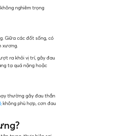
ù không nghiêm trọng
g. Giữa các đốt sống, có
ệm xương.
ợt ra khỏi vị trí, gây đau
nâng tạ quá nặng hoặc
Chạy thường gây đau thần
ộ
không phù hợp, cơn đau
lưng?