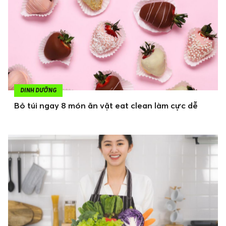
DINH DƯỠNG
Bỏ túi ngay 8 món ăn vặt eat clean làm cực dễ