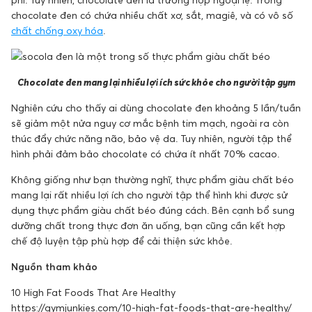
chocolate đen có chứa nhiều chất xơ, sắt, magiê, và có vô số
chất chống oxy hóa
.
Chocolate đen mang lại nhiều lợi ích sức khỏe cho người tập gym
Nghiên cứu cho thấy ai dùng chocolate đen khoảng 5 lần/tuần
sẽ giảm một nửa nguy cơ mắc bệnh tim mạch, ngoài ra còn
thúc đẩy chức năng não, bảo vệ da. Tuy nhiên, người tập thể
hình phải đảm bảo chocolate có chứa ít nhất 70% cacao.
Không giống như bạn thường nghĩ, thực phẩm giàu chất béo
mang lại rất nhiều lợi ích cho người tập thể hình khi được sử
dụng thực phẩm giàu chất béo đúng cách. Bên cạnh bổ sung
dưỡng chất trong thực đơn ăn uống, bạn cũng cần kết hợp
chế độ luyện tập phù hợp để cải thiện sức khỏe.
Nguồn tham khảo
10 High Fat Foods That Are Healthy
https://gymjunkies.com/10-high-fat-foods-that-are-healthy/