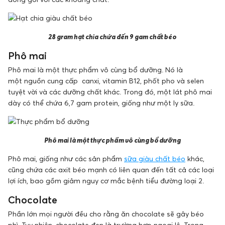
28 gram hạt chia chứa đến 9 gam chất béo
Phô mai
Phô mai là một thực phẩm vô cùng bổ dưỡng. Nó là
một nguồn cung cấp canxi, vitamin B12, phốt pho và selen
tuyệt vời và các dưỡng chất khác. Trong đó, một lát phô mai
dày có thể chứa 6,7 ​​gam protein, giống như một ly sữa.
Phô mai là một thực phẩm vô cùng bổ dưỡng
Phô mai, giống như các sản phẩm
sữa giàu chất béo
khác,
cũng chứa các axit béo mạnh có liên quan đến tất cả các loại
lợi ích, bao gồm giảm nguy cơ mắc bệnh tiểu đường loại 2.
Chocolate
Phần lớn mọi người đều cho rằng ăn chocolate sẽ gây béo
phì. Tuy nhiên, chocolate đen là trường hợp ngoại lệ. Trong