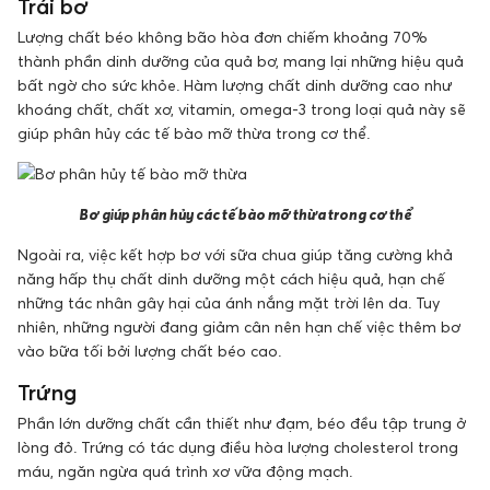
Trái bơ
Lượng chất béo không bão hòa đơn chiếm khoảng 70%
thành phần dinh dưỡng của quả bơ, mang lại những hiệu quả
bất ngờ cho sức khỏe. Hàm lượng chất dinh dưỡng cao như
khoáng chất, chất xơ, vitamin, omega-3 trong loại quả này sẽ
giúp phân hủy các tế bào mỡ thừa trong cơ thể.
Bơ giúp phân hủy các tế bào mỡ thừa trong cơ thể
Ngoài ra, việc kết hợp bơ với sữa chua giúp tăng cường khả
năng hấp thụ chất dinh dưỡng một cách hiệu quả, hạn chế
những tác nhân gây hại của ánh nắng mặt trời lên da. Tuy
nhiên, những người đang giảm cân nên hạn chế việc thêm bơ
vào bữa tối bởi lượng chất béo cao.
Trứng
Phần lớn dưỡng chất cần thiết như đạm, béo đều tập trung ở
lòng đỏ. Trứng có tác dụng điều hòa lượng cholesterol trong
máu, ngăn ngừa quá trình xơ vữa động mạch.