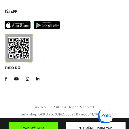
TẢI APP
THEO DÕI
©2026 LEEP APP. All Right Reserved
Giấy phép ĐKKD số: 0316235382 | Ký ngày 14/04/2020
TẬP VỚI HLV
TƯ VẤN LUYỆN TẬP