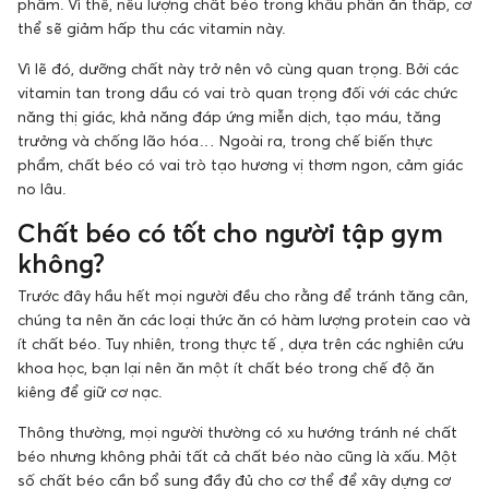
phẩm. Vì thế, nếu lượng chất béo trong khẩu phần ăn thấp, cơ
thể sẽ giảm hấp thu các vitamin này.
Vì lẽ đó, dưỡng chất này trở nên vô cùng quan trọng. Bởi các
vitamin tan trong dầu có vai trò quan trọng đối với các chức
năng thị giác, khả năng đáp ứng miễn dịch, tạo máu, tăng
trưởng và chống lão hóa… Ngoài ra, trong chế biến thực
phẩm, chất béo có vai trò tạo hương vị thơm ngon, cảm giác
no lâu.
Chất béo có tốt cho người tập gym
không?
Trước đây hầu hết mọi người đều cho rằng để tránh tăng cân,
chúng ta nên ăn các loại thức ăn có hàm lượng protein cao và
ít chất béo. Tuy nhiên, trong thực tế , dựa trên các nghiên cứu
khoa học, bạn lại nên ăn một ít chất béo trong chế độ ăn
kiêng để giữ cơ nạc.
Thông thường, mọi người thường có xu hướng tránh né chất
béo nhưng không phải tất cả chất béo nào cũng là xấu. Một
số chất béo cần bổ sung đầy đủ cho cơ thể để xây dựng cơ