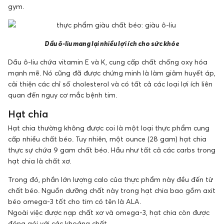
gym.
Dầu ô-liu mang lại nhiều lợi ích cho sức khỏe
Dầu ô-liu chứa vitamin E và K, cung cấp chất chống oxy hóa
mạnh mẽ. Nó cũng đã được chứng minh là làm giảm huyết áp,
cải thiện các chỉ số cholesterol và có tất cả các loại lợi ích liên
quan đến nguy cơ mắc bệnh tim.
Hạt chia
Hạt chia thường không được coi là một loại thực phẩm cung
cấp nhiều chất béo. Tuy nhiên, một ounce (28 gam) hạt chia
thực sự chứa 9 gam chất béo. Hầu như tất cả các carbs trong
hạt chia là chất xơ.
Trong đó, phần lớn lượng calo của thực phẩm này đều đến từ
chất béo. Nguồn dưỡng chất này trong hạt chia bao gồm axit
béo omega-3 tốt cho tim có tên là ALA.
Ngoài việc được nạp chất xơ và omega-3, hạt chia còn được
đóng gói với các khoáng chất.