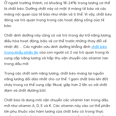
Ở người trưởng thành, có khoảng 18-24% trọng lượng cơ thể
là chất béo. Dưỡng chất này có mặt ở màng tế bào và các
màng nội quan của tế bào như nhân và ti thể. Vì vậy, chất béo
đóng vai trò quan trọng trong các hoạt động sống của tế
bào.
Chất dinh dưỡng này cũng có vai trò trong dự trữ năng lượng,
điều hòa hoạt động, bảo vệ cơ thể trước những thay đổi về
nhiệt độ… Các nghiên cứu dinh dưỡng khẳng định
chất béo
trong khẩu phần ăn
của con người có 2 vai trò quan trọng là
cung cấp năng lượng và hấp thu vận chuyển các vitamin tan
trong dầu mỡ.
Trong các chất sinh năng lượng, chất béo mang lại nguồn
năng lượng dồi dào nhất cho cơ thể. 1 gam chất béo khi đốt
cháy trong cơ thể cung cấp 9kcal, gấp hơn 2 lần so với chất
đạm và chất đường bột.
Chất béo là dung môi vận chuyển các vitamin tan trong dầu
mỡ như vitamin A, D, E và K. Các vitamin này vào cơ thể phần
lớn phụ thuộc vào hàm lượng của chất béo có trong thực