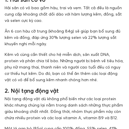
Hải sản có vỏ bao gồm hàu, trai và vẹm. Tất cả đều là nguồn
cung cấp khoáng chất dồi dào với hàm lượng kẽm, đồng, sắt
và selen cực kỳ cao.
Ăn 6 con hàu cỡ trung (khoảng 84g) sẽ giúp bạn bổ sung đủ
kẽm và đồng, đáp ứng 30% lượng selen và 22% lượng sắt
khuyến nghị mỗi ngày.
Kẽm vô cùng cần thiết cho hệ miễn dịch, sản xuất DNA,
protein và phân chia tế bào. Những người bị bệnh về tiêu hóa,
phụ nữ mang thai, thanh niên và người cao tuổi đều có nguy
cơ thiếu hụt kẽm. Do đó, bạn có thể ăn thêm các loại động
vật có vỏ để bổ sung kẽm nhanh chóng hơn nhé.
2. Nội tạng động vật
Nội tạng động vật dù không phổ biến như các loại protein
khác nhưng chúng lại nằm trong danh sách những thực phẩm
giàu khoáng chất nhất. Đồng thời, nhóm thực phẩm này còn
chứa nhiều protein và các loại vitamin A, vitamin B9 và B12.
Một lá gan bò (85g) cung cấp 100% đồng, 55% selen, 41%