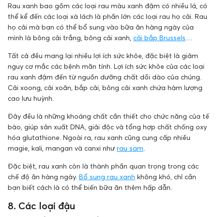
Rau xanh bao gồm các loại rau màu xanh đậm có nhiều lá, có
thể kể đến các loại xà lách là phần lớn các loại rau họ cải. Rau
họ cải mà bạn có thể bổ sung vào bữa ăn hàng ngày của
mình là bông cải trắng, bông cải xanh,
cải bắp Brussels
…
Tất cả đều mang lại nhiều lợi ích sức khỏe, đặc biệt là giảm
nguy cơ mắc các bệnh mãn tính. Lợi ích sức khỏe của các loại
rau xanh đậm đến từ nguồn dưỡng chất dồi dào của chúng.
Cải xoong, cải xoăn, bắp cải, bông cải xanh chứa hàm lượng
cao lưu huỳnh.
Đây đều là những khoáng chất cần thiết cho chức năng của tế
bào, giúp sản xuất DNA, giải độc và tổng hợp chất chống oxy
hóa glutathione. Ngoài ra, rau xanh cũng cung cấp nhiều
magie, kali, mangan và canxi như
rau sam
.
Đặc biệt, rau xanh còn là thành phần quan trọng trong các
chế độ ăn hàng ngày.
Bổ sung rau xanh
không khó, chỉ cần
bạn biết cách là có thể biến bữa ăn thêm hấp dẫn.
8. Các loại đậu