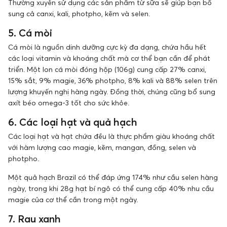
Thường xuyên sử dụng các sản phẩm từ sữa sẽ giúp bạn bổ
sung cả canxi, kali, photpho, kẽm và selen.
5. Cá mòi
Cá mòi là nguồn dinh dưỡng cực kỳ đa dạng, chứa hầu hết
các loại vitamin và khoáng chất mà cơ thể bạn cần để phát
triển. Một lon cá mòi đóng hộp (106g) cung cấp 27% canxi,
15% sắt, 9% magie, 36% photpho, 8% kali và 88% selen trên
lượng khuyến nghị hàng ngày. Đồng thời, chúng cũng bổ sung
axít béo omega-3 tốt cho sức khỏe.
6. Các loại hạt và quả hạch
Các loại hạt và hạt chứa đều là thực phẩm giàu khoáng chất
với hàm lượng cao magie, kẽm, mangan, đồng, selen và
photpho.
Một quả hạch Brazil có thể đáp ứng 174% như cầu selen hàng
ngày, trong khi 28g hạt bí ngô có thể cung cấp 40% nhu cầu
magie của cơ thể cần trong một ngày.
7. Rau xanh