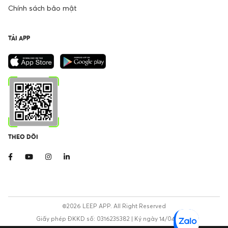
Chính sách bảo mật
TẢI APP
THEO DÕI
©2026 LEEP APP. All Right Reserved
Giấy phép ĐKKD số: 0316235382 | Ký ngày 14/04/2020