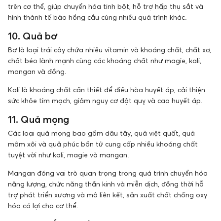
trên cơ thể, giúp chuyển hóa tinh bột, hỗ trợ hấp thụ sắt và
hình thành tế bào hồng cầu cùng nhiều quá trình khác.
10. Quả bơ
Bơ là loại trái cây chứa nhiều vitamin và khoáng chất, chất xơ,
chất béo lành mạnh cùng các khoáng chất như magie, kali,
mangan và đồng.
Kali là khoáng chất cần thiết để điều hòa huyết áp, cải thiện
sức khỏe tim mạch, giảm nguy cơ đột quỵ và cao huyết áp.
11. Quả mọng
Các loại quả mọng bao gồm dâu tây, quả việt quất, quả
mâm xôi và quả phúc bồn tử cung cấp nhiều khoáng chất
tuyệt vời như kali, magie và mangan.
Mangan đóng vai trò quan trọng trong quá trình chuyển hóa
năng lượng, chức năng thần kinh và miễn dịch, đồng thời hỗ
trợ phát triển xương và mô liên kết, sản xuất chất chống oxy
hóa có lợi cho cơ thể.