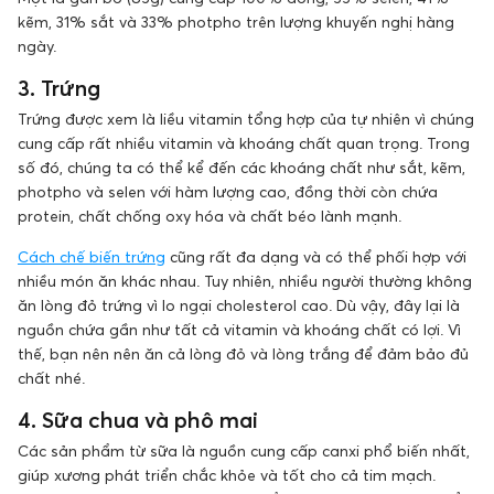
kẽm, 31% sắt và 33% photpho trên lượng khuyến nghị hàng
ngày.
3. Trứng
Trứng được xem là liều vitamin tổng hợp của tự nhiên vì chúng
cung cấp rất nhiều vitamin và khoáng chất quan trọng. Trong
số đó, chúng ta có thể kể đến các khoáng chất như sắt, kẽm,
photpho và selen với hàm lượng cao, đồng thời còn chứa
protein, chất chống oxy hóa và chất béo lành mạnh.
Cách chế biến trứng
cũng rất đa dạng và có thể phối hợp với
nhiều món ăn khác nhau. Tuy nhiên, nhiều người thường không
ăn lòng đỏ trứng vì lo ngại cholesterol cao. Dù vậy, đây lại là
nguồn chứa gần như tất cả vitamin và khoáng chất có lợi. Vì
thế, bạn nên nên ăn cả lòng đỏ và lòng trắng để đảm bảo đủ
chất nhé.
4. Sữa chua và phô mai
Các sản phẩm từ sữa là nguồn cung cấp canxi phổ biến nhất,
giúp xương phát triển chắc khỏe và tốt cho cả tim mạch.