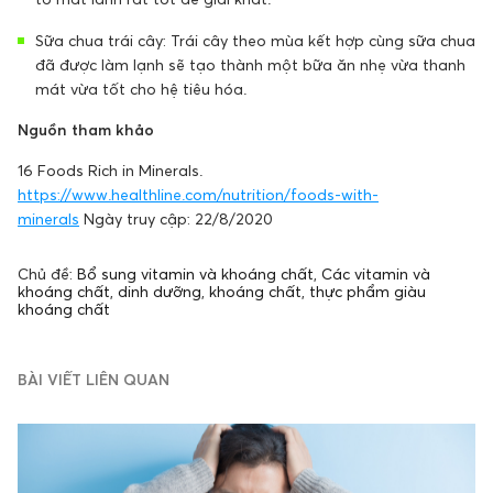
Sữa chua trái cây: Trái cây theo mùa kết hợp cùng sữa chua
đã được làm lạnh sẽ tạo thành một bữa ăn nhẹ vừa thanh
mát vừa tốt cho hệ tiêu hóa.
Nguồn tham khảo
16 Foods Rich in Minerals.
https://www.healthline.com/nutrition/foods-with-
minerals
Ngày truy cập: 22/8/2020
Chủ đề:
Bổ sung vitamin và khoáng chất
,
Các vitamin và
khoáng chất
,
dinh dưỡng
,
khoáng chất
,
thực phẩm giàu
khoáng chất
BÀI VIẾT LIÊN QUAN