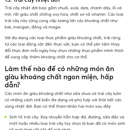
Trái cây nhiệt đới bao gồm chuối, xoài, dứa, chanh dây, ổi và
mít, rất giàu chất chống oxy hóa, chất xơ và vitamin. Các loại
trái cây này cũng cung cấp lượng lớn các khoáng chất như
kali, mangan, đồng và magie.
Với đa dạng các loại thực phẩm giàu khoáng chất, trải rộng
từ các loại động vật đến thực vật, bạn có thể yên tâm thay
đổi thực đơn mỗi ngày hay chọn những thực phẩm mình thích
để cung cấp thêm khoáng chất cho cơ thể.
Làm thế nào để có những món ăn
giàu khoáng chất ngon miện, hấp
dẫn?
Các món ăn giàu khoáng chất như sữa chua và trái cây luôn
có những cách chế biến đa dạng và phù hợp với thời tiết các
vùng nhiệt đới. Bạn có thể tham khảo hai món sau đây:
Sinh tố trái cây: Xay nhuyễn hỗn hợp đá, đường, sữa đặc và
một hoặc nhiều loại trái cây tùy chọn là bạn đã có món sinh
tố mát lành rất tốt để giải khát.