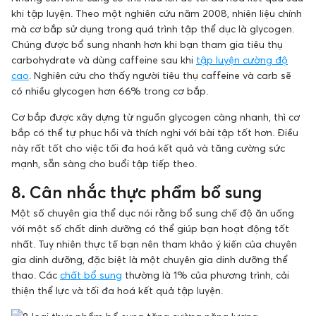
khi tập luyện. Theo một nghiên cứu năm 2008, nhiên liệu chính
mà cơ bắp sử dụng trong quá trình tập thể dục là glycogen.
Chúng được bổ sung nhanh hơn khi bạn tham gia tiêu thụ
carbohydrate và dùng caffeine sau khi
tập luyện cường độ
cao
. Nghiên cứu cho thấy người tiêu thụ caffeine và carb sẽ
có nhiều glycogen hơn 66% trong cơ bắp.
Cơ bắp được xây dựng từ nguồn glycogen càng nhanh, thì cơ
bắp có thể tự phục hồi và thích nghi với bài tập tốt hơn. Điều
này rất tốt cho việc tối đa hoá kết quả và tăng cường sức
mạnh, sẵn sàng cho buổi tập tiếp theo.
8. Cân nhắc thực phẩm bổ sung
Một số chuyên gia thể dục nói rằng bổ sung chế độ ăn uống
với một số chất dinh dưỡng có thể giúp bạn hoạt động tốt
nhất. Tuy nhiên thực tế bạn nên tham khảo ý kiến của chuyên
gia dinh dưỡng, đặc biệt là một chuyên gia dinh dưỡng thể
thao. Các
chất bổ sung
thường là 1% của phương trình, cải
thiện thể lực và tối đa hoá kết quả tập luyện.