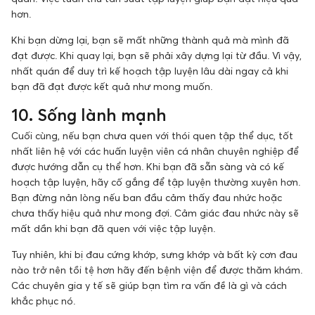
hơn.
Khi bạn dừng lại, bạn sẽ mất những thành quả mà mình đã
đạt được. Khi quay lại, bạn sẽ phải xây dựng lại từ đầu. Vì vậy,
nhất quán để duy trì kế hoạch tập luyện lâu dài ngay cả khi
bạn đã đạt được kết quả như mong muốn.
10. Sống lành mạnh
Cuối cùng, nếu bạn chưa quen với thói quen tập thể dục, tốt
nhất liên hệ với các huấn luyện viên cá nhân chuyên nghiệp để
được hướng dẫn cụ thể hơn. Khi bạn đã sẵn sàng và có kế
hoạch tập luyện, hãy cố gắng để tập luyện thường xuyên hơn.
Bạn đừng nản lòng nếu ban đầu cảm thấy đau nhức hoặc
chưa thấy hiệu quả như mong đợi. Cảm giác đau nhức này sẽ
mất dần khi bạn đã quen với việc tập luyện.
Tuy nhiên, khi bị đau cứng khớp, sưng khớp và bất kỳ cơn đau
nào trở nên tồi tệ hơn hãy đến bệnh viện để được thăm khám.
Các chuyên gia y tế sẽ giúp bạn tìm ra vấn đề là gì và cách
khắc phục nó.