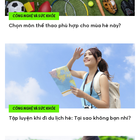
CÔNG NGHỆ VÀ SỨC KHỎE
Chọn môn thể thao phù hợp cho mùa hè này?
CÔNG NGHỆ VÀ SỨC KHỎE
Tập luyện khi đi du lịch hè: Tại sao không bạn nhỉ?