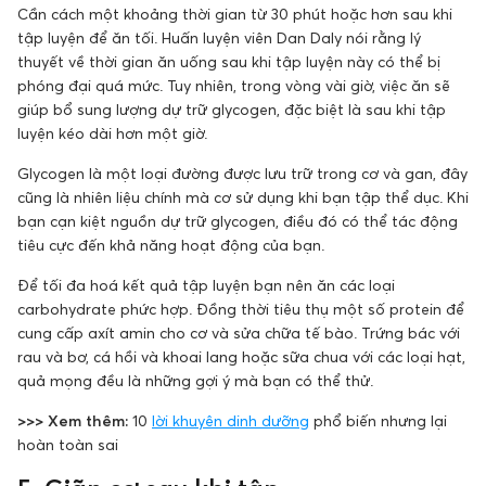
Cần cách một khoảng thời gian từ 30 phút hoặc hơn sau khi
tập luyện để ăn tối. Huấn luyện viên Dan Daly nói rằng lý
thuyết về thời gian ăn uống sau khi tập luyện này có thể bị
phóng đại quá mức. Tuy nhiên, trong vòng vài giờ, việc ăn sẽ
giúp bổ sung lượng dự trữ glycogen, đặc biệt là sau khi tập
luyện kéo dài hơn một giờ.
Glycogen là một loại đường được lưu trữ trong cơ và gan, đây
cũng là nhiên liệu chính mà cơ sử dụng khi bạn tập thể dục. Khi
bạn cạn kiệt nguồn dự trữ glycogen, điều đó có thể tác động
tiêu cực đến khả năng hoạt động của bạn.
Để tối đa hoá kết quả tập luyện bạn nên ăn các loại
carbohydrate phức hợp. Đồng thời tiêu thụ một số protein để
cung cấp axít amin cho cơ và sửa chữa tế bào. Trứng bác với
rau và bơ, cá hồi và khoai lang hoặc sữa chua với các loại hạt,
quả mọng đều là những gợi ý mà bạn có thể thử.
>>> Xem thêm:
10
lời khuyên dinh dưỡng
phổ biến nhưng lại
hoàn toàn sai