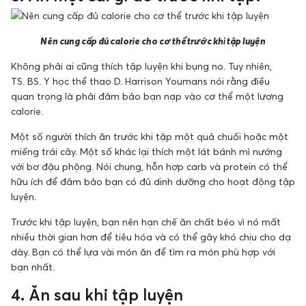
Nên cung cấp đủ calorie cho cơ thể trước khi tập luyện
Không phải ai cũng thích tập luyện khi bụng no. Tuy nhiên,
TS. BS. Y học thể thao D. Harrison Youmans
nói rằng điều
quan trọng là phải đảm bảo bạn nạp vào cơ thể một lượng
calorie.
Một số người thích ăn trước khi tập một quả chuối hoặc một
miếng trái cây. Một số khác lại thích một lát bánh mì nướng
với bơ đậu phộng. Nói chung, hỗn hợp carb và protein có thể
hữu ích để đảm bảo bạn có đủ dinh dưỡng cho hoạt động tập
luyện.
Trước khi tập luyện, bạn nên hạn chế ăn chất béo vì nó mất
nhiều thời gian hơn để tiêu hóa và có thể gây khó chịu cho dạ
dày. Bạn có thể lựa vài món ăn để tìm ra món phù hợp với
bạn nhất.
4. Ăn sau khi tập luyện