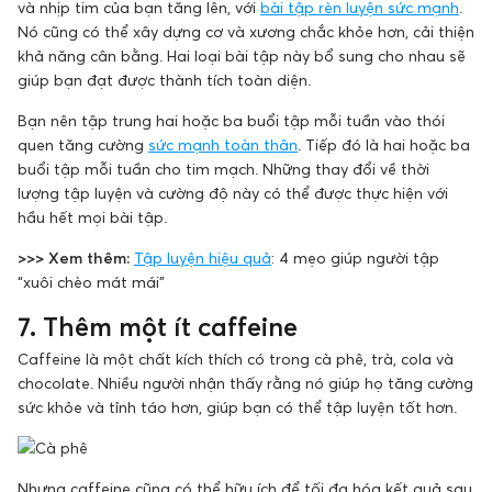
và nhịp tim của bạn tăng lên, với
bài tập rèn luyện sức mạnh
.
Nó cũng có thể xây dựng cơ và xương chắc khỏe hơn, cải thiện
khả năng cân bằng. Hai loại bài tập này bổ sung cho nhau sẽ
giúp bạn đạt được thành tích toàn diện.
Bạn nên tập trung hai hoặc ba buổi tập mỗi tuần vào thói
quen tăng cường
sức mạnh toàn thân
. Tiếp đó là hai hoặc ba
buổi tập mỗi tuần cho tim mạch. Những thay đổi về thời
lượng tập luyện và cường độ này có thể được thực hiện với
hầu hết mọi bài tập.
>>> Xem thêm:
Tập luyện hiệu quả
: 4 mẹo giúp người tập
“xuôi chèo mát mái”
7. Thêm một ít caffeine
Caffeine là một chất kích thích có trong cà phê, trà, cola và
chocolate. Nhiều người nhận thấy rằng nó giúp họ tăng cường
sức khỏe và tỉnh táo hơn, giúp bạn có thể tập luyện tốt hơn.
Nhưng caffeine cũng có thể hữu ích để tối đa hóa kết quả sau