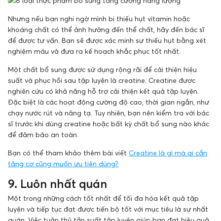
Nhưng nếu bạn nghi ngờ mình bị thiếu hụt vitamin hoặc
khoáng chất có thể ảnh hưởng đến thể chất, hãy đến bác sĩ
để được tư vấn. Bạn sẽ được xác minh sự thiếu hụt bằng xét
nghiệm máu và đưa ra kế hoạch khắc phục tốt nhất.
Một chất bổ sung được sử dụng rộng rãi để cải thiện hiệu
suất và phục hồi sau tập luyện là creatine. Creatine được
nghiên cứu có khả năng hỗ trợ cải thiện kết quả tập luyện.
Đặc biệt là các hoạt động cường độ cao, thời gian ngắn, như
chạy nước rút và nâng tạ. Tuy nhiên, bạn nên kiểm tra với bác
sĩ trước khi dùng creatine hoặc bất kỳ chất bổ sung nào khác
để đảm bảo an toàn.
Bạn có thể tham khảo thêm bài viết
Creatine là gì mà ai cần
tăng cơ cũng muốn ưu tiên dùng?
9. Luôn nhất quán
Một trong những cách tốt nhất để tối đa hóa kết quả tập
luyện và tiếp tục đạt được tiến bộ tốt với mục tiêu là sự nhất
quán. Việc tuân thủ tần suất tập luyện giúp bạn đạt hiệu quả