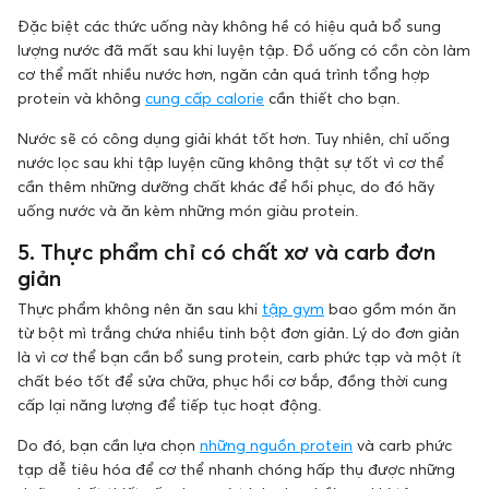
Đặc biệt các thức uống này không hề có hiệu quả bổ sung
lượng nước đã mất sau khi luyện tập. Đồ uống có cồn còn làm
cơ thể mất nhiều nước hơn, ngăn cản quá trình tổng hợp
protein và không
cung cấp calorie
cần thiết cho bạn.
Nước sẽ có công dụng giải khát tốt hơn. Tuy nhiên, chỉ uống
nước lọc sau khi tập luyện cũng không thật sự tốt vì cơ thể
cần thêm những dưỡng chất khác để hồi phục, do đó hãy
uống nước và ăn kèm những món giàu protein.
5. Thực phẩm chỉ có chất xơ và carb đơn
giản
Thực phẩm không nên ăn sau khi
tập gym
bao gồm món ăn
từ bột mì trắng chứa nhiều tinh bột đơn giản. Lý do đơn giản
là vì cơ thể bạn cần bổ sung protein, carb phức tạp và một ít
chất béo tốt để sửa chữa, phục hồi cơ bắp, đồng thời cung
cấp lại năng lượng để tiếp tục hoạt động.
Do đó, bạn cần lựa chọn
những nguồn protein
và carb phức
tạp dễ tiêu hóa để cơ thể nhanh chóng hấp thụ được những