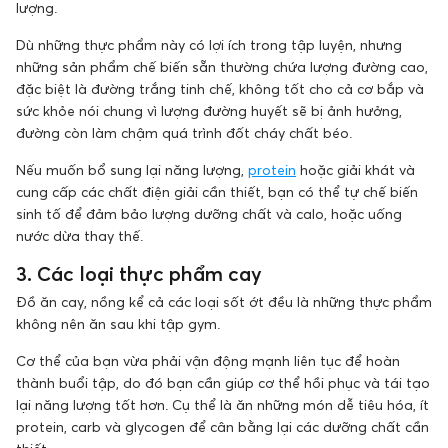
lượng.
Dù những thực phẩm này có lợi ích trong tập luyện, nhưng
những sản phẩm chế biến sẵn thường chứa lượng đường cao,
đặc biệt là đường trắng tinh chế, không tốt cho cả cơ bắp và
sức khỏe nói chung vì lượng đường huyết sẽ bị ảnh hưởng,
đường còn làm chậm quá trình đốt cháy chất béo.
Nếu muốn bổ sung lại năng lượng,
protein
hoặc giải khát và
cung cấp các chất điện giải cần thiết, bạn có thể tự chế biến
sinh tố để đảm bảo lượng dưỡng chất và calo, hoặc uống
nước dừa thay thế.
3. Các loại thực phẩm cay
Đồ ăn cay, nồng kể cả các loại sốt ớt đều là những thực phẩm
không nên ăn sau khi tập gym.
Cơ thể của bạn vừa phải vận động mạnh liên tục để hoàn
thành buổi tập, do đó bạn cần giúp cơ thể hồi phục và tái tạo
lại năng lượng tốt hơn. Cụ thể là ăn những món dễ tiêu hóa, ít
protein, carb và glycogen để cân bằng lại các dưỡng chất cần