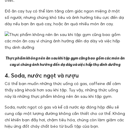
thiết.
Đồ ăn cay tuy có thể làm tăng cảm giác ngon miệng ở một
số người, nhưng chúng khó tiêu và ảnh hưởng tiêu cực đến dạ
dày nếu bạn ăn quá cay, hoặc ăn quá nhiều món ăn cay.
Thực phẩm không nên ăn sau khi tập gym cũng bao gồm các món ăn
cay vì chúng ảnh hưởng đến dạ dày và việc hấp thụ dinh dưỡng
4. Soda, nước ngọt và rượu
Có thể bạn muốn những thức uống có gas, caffeine để cảm
thấy sảng khoái hơn sau khi tập. Tuy vậy, những thức uống
này là những thực phẩm không nên ăn sau khi tập gym.
Soda, nước ngọt có gas và kể cả nước ép đóng hộp đều sẽ
cung cấp một lượng đường không cần thiết cho cơ thể. Không
chỉ khiến bạn đầy hơi, chậm tiêu hóa, chúng còn làm giảm các
hiệu ứng đốt cháy chất béo từ buổi tập của bạn.