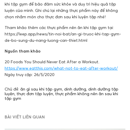
khi tập gym để bảo đảm sức khỏe và duy trì hiệu quả tập
luyện của mình. Ghi chú lại những thực phẩm này để không
chọn nhầm món cho thực đơn sau khi luyện tập nhé!
Tham khảo thêm các thực phẩm nên ăn khi tập gym tại:
https://leep.app/news/tin-noi-bat/an-gi-truoc-khi-tap-gym-
de-bo-sung-du-nang-luong-can-thiet.html
Nguồn tham khảo
20 Foods You Should Never Eat After a Workout.
https://www.eatthis.com/what-not-to-eat-after-workout/
Ngày truy cập: 26/5/2020
Chủ đề:
ăn gì sau khi tập gym
,
dinh dưỡng
,
dinh dưỡng tập
luyện
,
thực đơn tập luyện
,
thực phẩm không nên ăn sau khi
tập gym
BÀI VIẾT LIÊN QUAN