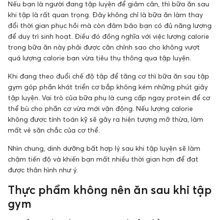
Nếu bạn là người đang tập luyện để giảm cân, thì bữa ăn sau
khi tập là rất quan trọng. Đây không chỉ là bữa ăn làm thay
đổi thời gian phục hồi mà còn đảm bảo bạn có đủ năng lượng
để duy trì sinh hoạt. Điều đó đồng nghĩa với việc lượng calorie
trong bữa ăn này phải được căn chỉnh sao cho không vượt
quá lượng calorie bạn vừa tiêu thụ thông qua tập luyện.
Khi đang theo đuổi chế độ tập để tăng cơ thì bữa ăn sau tập
gym góp phần khát triển cơ bắp không kém những phút giây
tập luyện. Vai trò của bữa phụ là cung cấp ngay protein để cơ
thể bù cho phần cơ vừa mới vận động. Nếu lượng calorie
không được tính toán kỹ sẽ gây ra hiện tượng mỡ thừa, làm
mất vẻ săn chắc của cơ thể.
Nhìn chung, dinh dưỡng bất hợp lý sau khi tập luyện sẽ làm
chậm tiến độ và khiến bạn mất nhiều thời gian hơn để đạt
được thân hình như ý.
Thực phẩm không nên ăn sau khi tập
gym