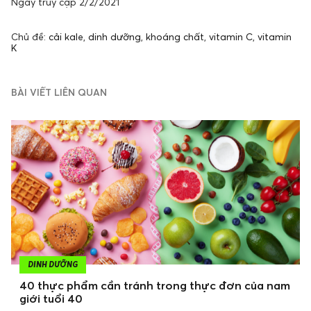
Ngày truy cập 2/2/2021
Chủ đề:
cải kale
,
dinh dưỡng
,
khoáng chất
,
vitamin C
,
vitamin
K
BÀI VIẾT LIÊN QUAN
DINH DƯỠNG
40 thực phẩm cần tránh trong thực đơn của nam
giới tuổi 40