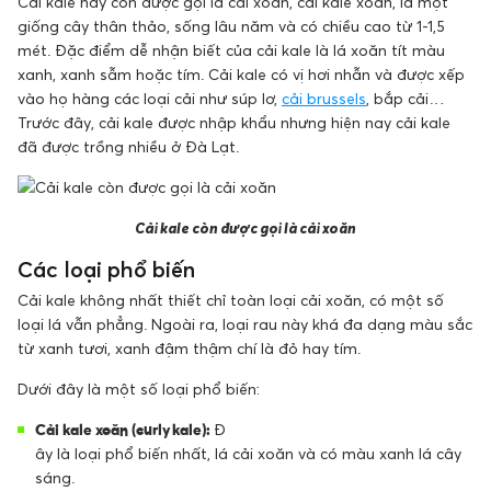
Cải kale hay còn được gọi là cải xoăn, cải kale xoăn, là một
giống cây thân thảo, sống lâu năm và có chiều cao từ 1-1,5
mét. Đặc điểm dễ nhận biết của cải kale là lá xoăn tít màu
xanh, xanh sẫm hoặc tím. Cải kale có vị hơi nhẫn và được xếp
vào họ hàng các loại cải như súp lơ,
cải brussels
, bắp cải…
Trước đây, cải kale được nhập khẩu nhưng hiện nay cải kale
đã được trồng nhiều ở Đà Lạt.
Cải kale còn được gọi là cải xoăn
Các loại phổ biến
Cải kale không nhất thiết chỉ toàn loại cải xoăn, có một số
loại lá vẫn phẳng. Ngoài ra, loại rau này khá đa dạng màu sắc
từ xanh tươi, xanh đậm thậm chí là đỏ hay tím.
Dưới đây là một số loại phổ biến:
Cải kale xoăn (curly kale):
Đ
ây là loại phổ biến nhất, lá cải xoăn và có màu xanh lá cây
sáng.