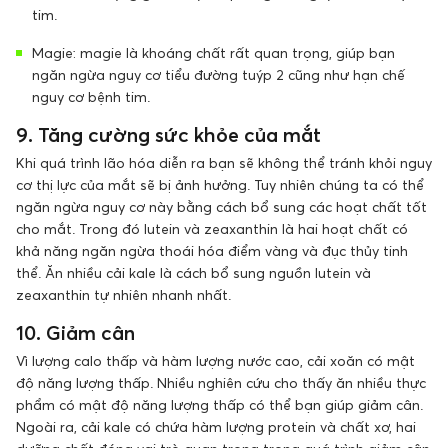
tim.
Magie: magie là khoáng chất rất quan trọng, giúp bạn
ngăn ngừa nguy cơ tiểu đường tuýp 2 cũng như hạn chế
nguy cơ bệnh tim.
9. Tăng cường sức khỏe của mắt
Khi quá trình lão hóa diễn ra bạn sẽ không thể tránh khỏi nguy
cơ thị lực của mắt sẽ bị ảnh hưởng. Tuy nhiên chúng ta có thể
ngăn ngừa nguy cơ này bằng cách bổ sung các hoạt chất tốt
cho mắt. Trong đó lutein và zeaxanthin là hai hoạt chất có
khả năng ngăn ngừa thoái hóa điểm vàng và đục thủy tinh
thể. Ăn nhiều cải kale là cách bổ sung nguồn lutein và
zeaxanthin tự nhiên nhanh nhất.
10. Giảm cân
Vì lượng calo thấp và hàm lượng nước cao, cải xoăn có mật
độ năng lượng thấp. Nhiều nghiên cứu cho thấy ăn nhiều thực
phẩm có mật độ năng lượng thấp có thể bạn giúp giảm cân.
Ngoài ra, cải kale có chứa hàm lượng protein và chất xơ, hai