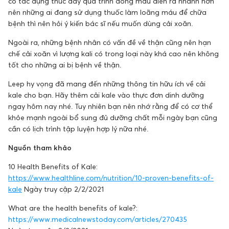
có tác dụng thúc đẩy quá trình đông máu diễn ra nhanh hơn
nên những ai đang sử dụng thuốc làm loãng máu để chữa
bệnh thì nên hỏi ý kiến bác sĩ nếu muốn dùng cải xoăn.
Ngoài ra, những bệnh nhân có vấn đề về thận cũng nên hạn
chế cải xoăn vì lượng kali có trong loại này khá cao nên không
tốt cho những ai bị bệnh về thận.
Leep hy vọng đã mang đến những thông tin hữu ích về cải
kale cho bạn. Hãy thêm cải kale vào thực đơn dinh dưỡng
ngay hôm nay nhé. Tuy nhiên bạn nên nhớ rằng để có cơ thể
khỏe mạnh ngoài bổ sung đủ dưỡng chất mỗi ngày bạn cũng
cần có lịch trình tập luyện hợp lý nữa nhé.
Nguồn tham khảo
10 Health Benefits of Kale:
https://www.healthline.com/nutrition/10-proven-benefits-of-
kale
Ngày truy cập 2/2/2021
What are the health benefits of kale?:
https://www.medicalnewstoday.com/articles/270435