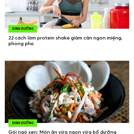
DINH DƯỠNG
22 cách làm protein shake giảm cân ngon miệng,
phong phú
DINH DƯỠNG
Gỏi ngó sen: Món ăn vừa ngon vừa bổ dưỡng