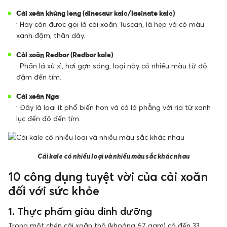
Cải xoăn khủng long (dinosaur kale/ lacinato kale)
: Hay còn được gọi là cải xoăn Tuscan, lá hẹp và có màu
xanh đậm, thân dày.
Cải xoăn Redbor (Redbor kale)
: Phần lá xù xì, hơi gợn sóng, loại này có nhiều màu từ đỏ
đậm đến tím.
Cải xoăn Nga
: Đây là loại ít phổ biến hơn và có lá phẳng với rìa từ xanh
lục đến đỏ đến tím.
Cải kale có nhiều loại và nhiều màu sắc khác nhau
10 công dụng tuyệt vời của cải xoăn
đối với sức khỏe
1. Thực phẩm giàu dinh dưỡng
Trong một chén cải xoăn thô (khoảng 67 gam) có đến 33