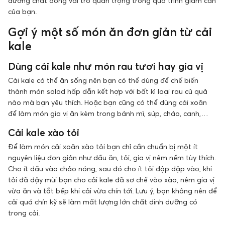
dưỡng chất đóng vai trò quan trọng trong quá trình giảm cân
của bạn.
Gợi ý một số món ăn đơn giản từ cải
kale
Dùng cải kale như món rau tươi hay gia vị
Cải kale có thể ăn sống nên bạn có thể dùng để chế biến
thành món salad hấp dẫn kết hợp với bất kì loại rau củ quả
nào mà bạn yêu thích. Hoặc bạn cũng có thể dùng cải xoăn
để làm món gia vị ăn kèm trong bánh mì, súp, cháo, canh,…
Cải kale xào tỏi
Để làm món cải xoăn xào tỏi bạn chỉ cần chuẩn bị một ít
nguyên liệu đơn giản như dầu ăn, tỏi, gia vị nêm nếm tùy thích.
Cho ít dầu vào chảo nóng, sau đó cho ít tỏi đập dập vào, khi
tỏi đã dậy mùi bạn cho cải kale đã sơ chế vào xào, nêm gia vị
vừa ăn và tắt bếp khi cải vừa chín tới. Lưu ý, bạn không nên để
cải quá chín kỹ sẽ làm mất lượng lớn chất dinh dưỡng có
trong cải.