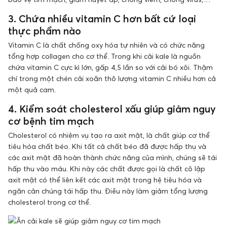
3. Chứa nhiều vitamin C hơn bất cứ loại
thực phẩm nào
Vitamin C là chất chống oxy hóa tự nhiên và có chức năng
tổng hợp collagen cho cơ thể. Trong khi cải kale là nguồn
chứa vitamin C cực kì lớn, gấp 4,5 lần so với cải bó xôi. Thậm
chí trong một chén cải xoăn thô lượng vitamin C nhiều hơn cả
một quả cam.
4. Kiểm soát cholesterol xấu giúp giảm nguy
cơ bệnh tim mạch
Cholesterol có nhiệm vụ tạo ra axit mật, là chất giúp cơ thể
tiêu hóa chất béo. Khi tất cả chất béo đã được hấp thụ và
các axit mật đã hoàn thành chức năng của mình, chúng sẽ tái
hấp thu vào máu. Khi này các chất được gọi là chất cô lập
axit mật có thể liên kết các axit mật trong hệ tiêu hóa và
ngăn cản chúng tái hấp thu. Điều này làm giảm tổng lượng
cholesterol trong cơ thể.