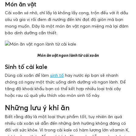
Món ăn vặt
Cải xoăn xé nhỏ, chỉ lấy lá không lấy cọng, trộn đều với ít dầu
oliu và gia vị rồi đem đi nướng đến khi đạt độ giòn mà bạn
mong muốn. Đây là một món ăn vặt ngon miệng mà lại đảm
bảo dinh dưỡng cần thiết.
Món ăn vặt ngon lành từ cải xoăn
Sinh tố cải kale
Dùng cải xoăn để làm
sinh tố
hay nước ép bạn sẽ nhanh
chóng có ngay một thức uống dinh dưỡng và ngon lành. Để
tăng độ khoái khẩu bạn có thể kết hợp nhiều loại trái cây
hoặc rau củ quả yêu thích vào món sinh tố này.
Những lưu ý khi ăn
Biết rằng đây là một loại thực phẩm tốt, tuy nhiên ăn quá
nhiều cải xoăn sẽ dẫn đến những ảnh hưởng không đáng có
đối với sức khỏe. Vì trong cải kale có hàm lượng lớn vitamin K,