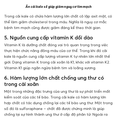
Ăn cải kale sẽ giúp giảm nguy cơ tim mạch
Trong cải kale có chứa hàm lượng lớn chất cô lập axit mật, có
thể làm giảm cholesterol trong máu. Nghĩa là nguy cơ mắc
bệnh tim mạch cũng được giảm đáng kể theo thời gian.
5. Nguồn cung cấp vitamin K dồi dào
Vitamin K là dưỡng chất đóng vai trò quan trọng trong việc
thực hiện chức năng đông máu của cơ thể. Trong khi đó cải
kale là nguồn cung cấp lượng vitamin K tự nhiên lớn nhất thế
giới. Dạng vitamin K trong cải xoăn là K1, khác với vitamin K2.
Vitamin K1 giúp ngăn ngừa bệnh tim và loãng xương.
6. Hàm lượng lớn chất chống ung thư có
trong cải xoăn
Một trong những đặc trưng của ung thư là sự phát triển mất
kiểm soát của các tế bào. Trong cải kale có hàm lượng lớn
hợp chất có tác dụng chống lại các tế bào ung thư. Một trong
số đó là sulforaphane – chất đã được chứng minh là giúp
chống lại sự hình thành ung thư ở cấp độ phân tử. Ngoài ra