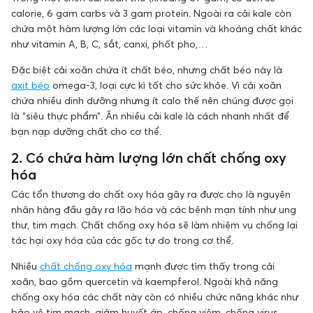
calorie, 6 gam carbs và 3 gam protein. Ngoài ra cải kale còn
chứa một hàm lượng lớn các loại vitamin và khoáng chất khác
như vitamin A, B, C, sắt, canxi, phốt pho,…
Đặc biệt cải xoăn chứa ít chất béo, nhưng chất béo này là
axit béo
omega-3, loại cực kì tốt cho sức khỏe. Vì cải xoăn
chứa nhiều dinh dưỡng nhưng ít calo thế nên chúng được gọi
là “siêu thực phẩm”. Ăn nhiều cải kale là cách nhanh nhất để
bạn nạp dưỡng chất cho cơ thể.
2. Có chứa hàm lượng lớn chất chống oxy
hóa
Các tổn thương do chất oxy hóa gây ra được cho là nguyên
nhân hàng đầu gây ra lão hóa và các bệnh mạn tính như ung
thư, tim mạch. Chất chống oxy hóa sẽ làm nhiệm vụ chống lại
tác hại oxy hóa của các gốc tự do trong cơ thể.
Nhiều
chất chống oxy hóa
mạnh được tìm thấy trong cải
xoăn, bao gồm quercetin và kaempferol. Ngoài khả năng
chống oxy hóa các chất này còn có nhiều chức năng khác như
bảo vệ tim mạch, giảm huyết áp, chống viêm, chống virus,…