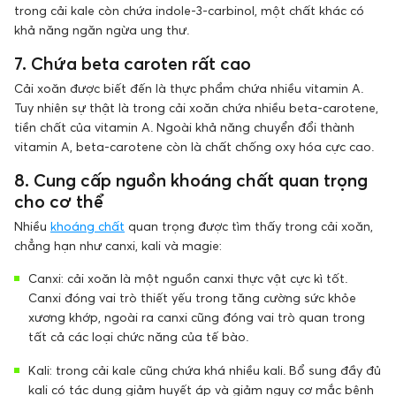
trong cải kale còn chứa indole-3-carbinol, một chất khác có
khả năng ngăn ngừa ung thư.
7. Chứa beta caroten rất cao
Cải xoăn được biết đến là thực phẩm chứa nhiều vitamin A.
Tuy nhiên sự thật là trong cải xoăn chứa nhiều beta-carotene,
tiền chất của vitamin A. Ngoài khả năng chuyển đổi thành
vitamin A, beta-carotene còn là chất chống oxy hóa cực cao.
8. Cung cấp nguồn khoáng chất quan trọng
cho cơ thể
Nhiều
khoáng chất
quan trọng được tìm thấy trong cải xoăn,
chẳng hạn như canxi, kali và magie:
Canxi: cải xoăn là một nguồn canxi thực vật cực kì tốt.
Canxi đóng vai trò thiết yếu trong tăng cường sức khỏe
xương khớp, ngoài ra canxi cũng đóng vai trò quan trong
tất cả các loại chức năng của tế bào.
Kali: trong cải kale cũng chứa khá nhiều kali. Bổ sung đầy đủ
kali có tác dụng giảm huyết áp và giảm nguy cơ mắc bệnh