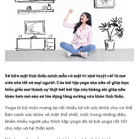
Sở hữu một tinh thần minh mẫn và một trí nhớ tuyệt vời là mơ
ước của tất cả mọi người. Các bài tập yoga cho não sẽ giúp bạn
biến giấc mơ thành sự thật bởi bài tập này không chỉ giúp não
khỏe hơn mà còn có tác dụng tăng cường sức khỏe tinh thần.
Yoga là bộ môn mang lại rất nhiều lợi ích sức khỏe cho cơ thể.
Bên cạnh sức khỏe về mặt thể chất, một trong những điều
khiến nhiều người yêu thích tập yoga đó là bởi yoga rất tốt
cho não và hệ thần kinh.