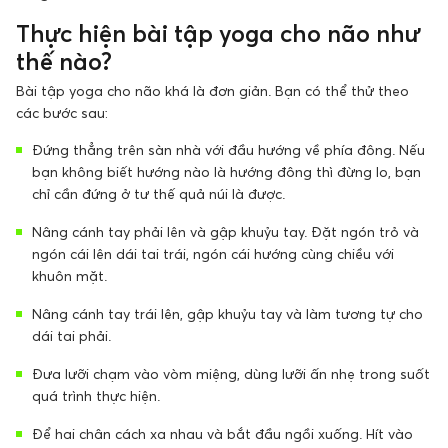
Thực hiện bài tập yoga cho não như
thế nào?
Bài tập yoga cho não khá là đơn giản. Bạn có thể thử theo
các bước sau:
Đứng thẳng trên sàn nhà với đầu hướng về phía đông. Nếu
bạn không biết hướng nào là hướng đông thì đừng lo, bạn
chỉ cần đứng ở tư thế quả núi là được.
Nâng cánh tay phải lên và gập khuỷu tay. Đặt ngón trỏ và
ngón cái lên dái tai trái, ngón cái hướng cùng chiều với
khuôn mặt.
Nâng cánh tay trái lên, gập khuỷu tay và làm tương tự cho
dái tai phải.
Đưa lưỡi chạm vào vòm miệng, dùng lưỡi ấn nhẹ trong suốt
quá trình thực hiện.
Để hai chân cách xa nhau và bắt đầu ngồi xuống. Hít vào