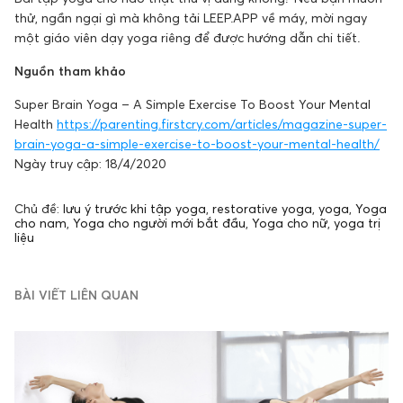
thử, ngần ngại gì mà không tải LEEP.APP về máy, mời ngay
một giáo viên dạy yoga riêng để được hướng dẫn chi tiết.
Nguồn tham khảo
Super Brain Yoga – A Simple Exercise To Boost Your Mental
Health
https://parenting.firstcry.com/articles/magazine-super-
brain-yoga-a-simple-exercise-to-boost-your-mental-health/
Ngày truy cập: 18/4/2020
Chủ đề:
lưu ý trước khi tập yoga
,
restorative yoga
,
yoga
,
Yoga
cho nam
,
Yoga cho người mới bắt đầu
,
Yoga cho nữ
,
yoga trị
liệu
BÀI VIẾT LIÊN QUAN