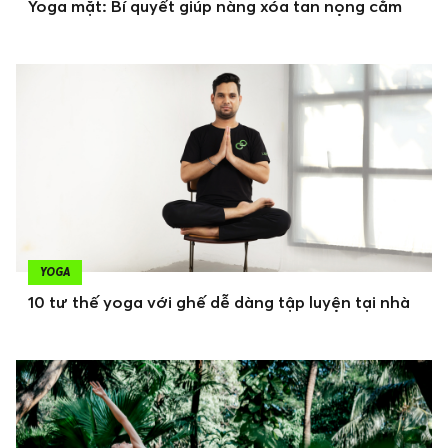
Yoga mặt: Bí quyết giúp nàng xóa tan nọng cằm
YOGA
10 tư thế yoga với ghế dễ dàng tập luyện tại nhà