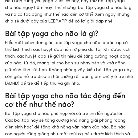
Nếu bạn cũng yêu yoga vì lợi ích này, hãy thử bài tập yoga
cho não ngay hôm nay. Thế nhưng, bài tập yoga cho não là gì
và nó có tác động như thế nào đến cơ thể? Xem ngay những
chia sẻ dưới đây của LEEP.APP để có lời giải đáp nhé.
Bài tập yoga cho não là gì?
Hiểu một cách đơn giản, bài tập yoga cho não là bài tập có
thể kích thích các huyệt đạo nằm ở phía dái tai. Khi được kích
thích, các huyệt đạo sẽ gửi tín hiệu để tăng cường hoạt động
của não, từ đó, mang lại cho bạn sự nhạy bén và khả năng
giữ bình tĩnh tốt hơn. Không những vậy, kiểu bài tập yoga này
còn giúp hỗ trợ điều trị hội chứng rối loạn giảm chú ý ở trẻ nhỏ
(ADHD) để trẻ dễ tiếp thu và ghi nhớ.
Bài tập yoga cho não tác động đến
cơ thể như thế nào?
Bài tập yoga cho não phù hợp với cả trẻ em lẫn người lớn.
Các bài tập này sẽ tăng cường khả năng giải phóng “dòng
điện sinh học” để tăng khả năng vận hành của não. Bộ não
con người cũng giống như một múi cơ, nếu được kích thích và