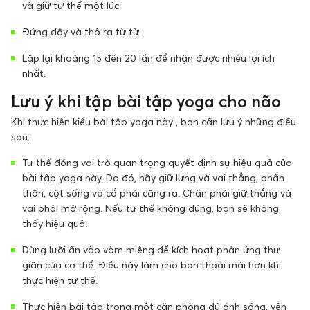
và giữ tư thế một lúc
Đứng dậy và thở ra từ từ.
Lặp lại khoảng 15 đến 20 lần để nhận được nhiều lợi ích
nhất.
Lưu ý khi tập bài tập yoga cho não
Khi thực hiện kiểu bài tập yoga này , bạn cần lưu ý những điều
sau:
Tư thế đóng vai trò quan trọng quyết định sự hiệu quả của
bài tập yoga này. Do đó, hãy giữ lưng và vai thẳng, phần
thân, cột sống và cổ phải căng ra. Chân phải giữ thẳng và
vai phải mở rộng. Nếu tư thế không đúng, bạn sẽ không
thấy hiệu quả.
Dùng lưỡi ấn vào vòm miệng để kích hoạt phản ứng thư
giãn của cơ thể. Điều này làm cho bạn thoải mái hơn khi
thực hiện tư thế.
Thực hiện bài tập trong một căn phòng đủ ánh sáng, yên