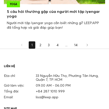
YOGA
5 câu hỏi thường gặp của người mới tập iyengar
yoga
Người mới tập Iyengar yoga cần biết những gì? LEEP.APP
đã tổng hợp và giải đáp giúp bạn!
1
2
3
4
...
14
LIÊN HỆ
Địa chỉ:
33 Nguyễn Hữu Thọ, Phường Tân Hưng,
Quận 7, TP. HCM
Giờ làm việc:
09.00 AM - 06.00 PM
Tổng đài:
+84 287 1010 999
Email:
lisa@leep.app
SITE MAP