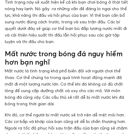
Tình trạng này sẽ xuất hiện kể cả khi bạn chơi bóng ở thời tiết
nóng hay lạnh. Nó gây ra những vấn đề đáng lo ngại cho thể
lực, khả năng thi đấu và hồi phục của bạn. Vì thế bạn cần bổ
sung nước đúng cách trước, trong và sau trận đấu. Các bí
quyết dưới đây sẽ giúp cơ thể bạn bù đắp lượng nước mất đi
và cải thiện hiệu suất thi đấu lẫn hồi phục sau các giờ tập
luyện và thi đấu cho bạn.
Mất nước trong bóng đá nguy hiểm
hơn bạn nghĩ
Mất nước là tình trạng khá phổ biến đối với người chơi thể
thao. Cơ thể chúng ta trong quá trình hoạt động mạnh đã
mất đi một lượng nước lớn. Cơ thể khi đó không có đủ chất
lỏng để cung cấp dưỡng chất và oxy cho các mô. Với môn
bóng đá cũng vậy. Các cầu thủ sẽ rất dễ bị mất nước khi đá
bóng trong thời gian dài.
Khi đó, cơ thể người bị mất nước sẽ trở nên dễ mệt mỏi hơn.
Các cơ bắp và khớp của bạn cũng sẽ dễ bị chấn thương hơn.
Ngoài ra tốc độ phục hồi sau trận đấu của bạn cũng sẽ chậm