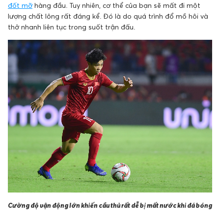
đốt mỡ
hàng đầu. Tuy nhiên, cơ thể của bạn sẽ mất đi một
lượng chất lỏng rất đáng kể. Đó là do quá trình đổ mồ hôi và
thở nhanh liên tục trong suốt trận đấu.
Cường độ vận động lớn khiến cầu thủ rất dễ bị mất nước khi đá bóng