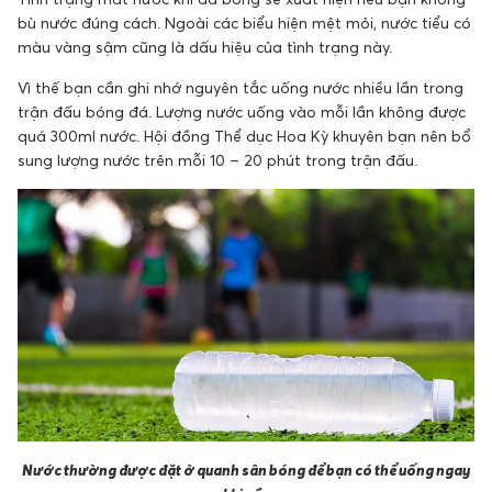
bù nước đúng cách. Ngoài các biểu hiện mệt mỏi, nước tiểu có
màu vàng sậm cũng là dấu hiệu của tình trạng này.
Vì thế bạn cần ghi nhớ nguyên tắc uống nước nhiều lần trong
trận đấu bóng đá. Lượng nước uống vào mỗi lần không được
quá 300ml nước. Hội đồng Thể dục Hoa Kỳ khuyên bạn nên bổ
sung lượng nước trên mỗi 10 – 20 phút trong trận đấu.
Nước thường được đặt ở quanh sân bóng để bạn có thể uống ngay