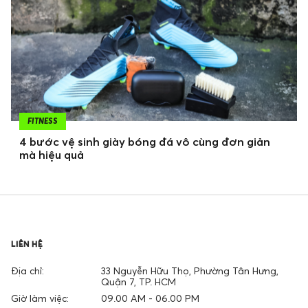
FITNESS
4 bước vệ sinh giày bóng đá vô cùng đơn giản
mà hiệu quả
LIÊN HỆ
Địa chỉ:
33 Nguyễn Hữu Thọ, Phường Tân Hưng,
Quận 7, TP. HCM
Giờ làm việc:
09.00 AM - 06.00 PM