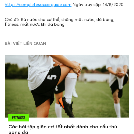
https://completesoccerguide.com
Ngày truy cập: 14/8/2020
Chủ đề:
Bù nước cho cơ thể
,
chống mất nước
,
đá bóng
,
fitness
,
mất nước khi đá bóng
BÀI VIẾT LIÊN QUAN
FITNESS
Các bài tập giãn cơ tốt nhất dành cho cầu thủ
bóng đá