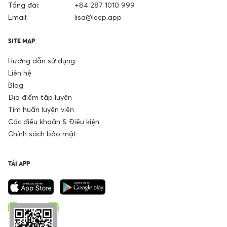
Tổng đài:
+84 287 1010 999
Email:
lisa@leep.app
SITE MAP
Hướng dẫn sử dụng
Liên hệ
Blog
Địa điểm tập luyện
Tìm huấn luyện viên
Các điều khoản & Điều kiện
Chính sách bảo mật
TẢI APP