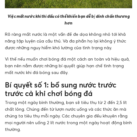
Việc mất nước khi thi đấu có thể khiến bạn dễ bị dính chấn thương
hơn
Rõ ràng mất nước là một vấn đề đe dọa không nhỏ tới khả
năng tập luyện của cầu thủ. Và đa phần họ lại không ý thức
được những nguy hiểm khó lường của tình trạng này.
Vì thế nếu muốn chơi bóng đá một cách an toàn và hiệu quả,
bạn nên nắm được những bí quyết giúp hạn chế tình trạng
mất nước khi đá bóng sau đây.
Bí quyết số 1: bổ sung nước trước
trước cả khi chơi bóng đá
Trong một ngày bình thường, bạn sẽ tiêu thụ từ 2 đến 2,5 lít
chất lỏng. Chúng đến từ lượn nước uống và các thức ăn mà
chúng ta tiêu thụ mỗi ngày. Các chuyên gia đều khuyên rằng
mọi người nên uống 2 lít nước trong một ngày hoạt động bình
thường.