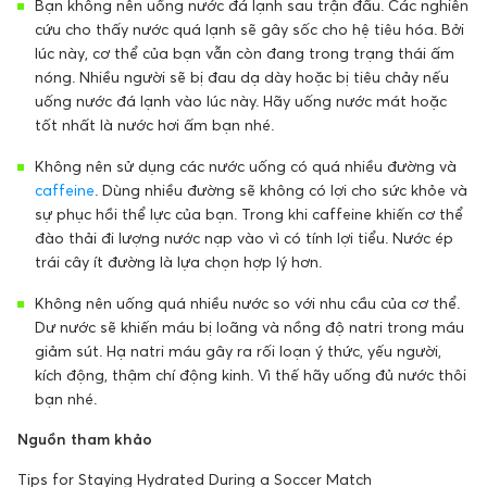
Bạn không nên uống nước đá lạnh sau trận đấu. Các nghiên
cứu cho thấy nước quá lạnh sẽ gây sốc cho hệ tiêu hóa. Bởi
lúc này, cơ thể của bạn vẫn còn đang trong trạng thái ấm
nóng. Nhiều người sẽ bị đau dạ dày hoặc bị tiêu chảy nếu
uống nước đá lạnh vào lúc này. Hãy uống nước mát hoặc
tốt nhất là nước hơi ấm bạn nhé.
Không nên sử dụng các nước uống có quá nhiều đường và
caffeine
. Dùng nhiều đường sẽ không có lợi cho sức khỏe và
sự phục hồi thể lực của bạn. Trong khi
caffeine
khiến cơ thể
đào thải đi lượng nước nạp vào vì có tính lợi tiểu. Nước ép
trái cây ít đường là lựa chọn hợp lý hơn.
Không nên uống quá nhiều nước so với nhu cầu của cơ thể.
Dư nước sẽ khiến máu bị loãng và nồng độ natri trong máu
giảm sút. Hạ natri máu gây ra rối loạn ý thức, yếu người,
kích động, thậm chí động kinh. Vì thế hãy uống đủ nước thôi
bạn nhé.
Nguồn tham khảo
Tips for Staying Hydrated During a Soccer Match