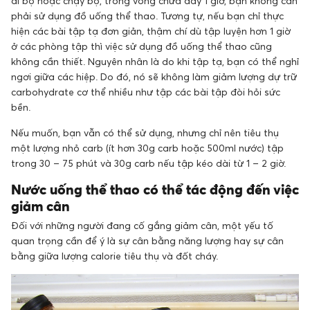
đi bộ hoặc chạy bộ, trong vòng chưa đầy 1 giờ, bạn không cần
phải sử dụng đồ uống thể thao. Tương tự, nếu bạn chỉ thực
hiện các bài tập tạ đơn giản, thậm chí dù tập luyện hơn 1 giờ
ở các phòng tập thì việc sử dụng đồ uống thể thao cũng
không cần thiết. Nguyên nhân là do khi tập tạ, bạn có thể nghỉ
ngơi giữa các hiệp. Do đó, nó sẽ không làm giảm lượng dự trữ
carbohydrate cơ thể nhiều như tập các bài tập đòi hỏi sức
bền.
Nếu muốn, bạn vẫn có thể sử dụng, nhưng chỉ nên tiêu thụ
một lượng nhỏ carb (ít hơn 30g carb hoặc 500ml nước) tập
trong 30 – 75 phút và 30g carb nếu tập kéo dài từ 1 – 2 giờ.
Nước uống thể thao có thể tác động đến việc
giảm cân
Đối với những người đang cố gắng giảm cân, một yếu tố
quan trọng cần để ý là sự cân bằng năng lượng hay sự cân
bằng giữa lượng calorie tiêu thụ và đốt cháy.