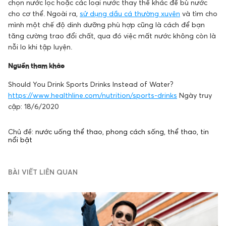
chọn nước lọc hoặc các loại nước thay thế khác để bù nước
cho cơ thể. Ngoài ra,
sử dụng dầu cá thường xuyên
và tìm cho
mình một chế độ dinh dưỡng phù hợp cũng là cách để bạn
tăng cường trao đổi chất, qua đó việc mất nước không còn là
nỗi lo khi tập luyện.
Nguồn tham khảo
Should You Drink Sports Drinks Instead of Water?
https://www.healthline.com/nutrition/sports-drinks
Ngày truy
cập: 18/6/2020
Chủ đề:
nước uống thể thao
,
phong cách sống
,
thể thao
,
tin
nổi bật
BÀI VIẾT LIÊN QUAN