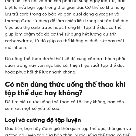
trình tiết mồ hôi và bạn cần phải bổ sung ngay lập tức, đặc
biệt là nếu bạn tập trong thời gian dài. Cơ thể có khả năng
lưu trữ carb trong cơ bắp và gan dưới dạng glycogen và
thường được sử dụng để làm nhiên liệu trong khi tập thể dục.
Việc tiêu thụ carb trước hoặc trong khi tập thể dục có thể
giúp làm chậm tốc độ cơ thể sử dụng hết lượng dự trữ
carbohydrate, từ đó giúp cơ thể không bị đuối sức hay mệt
mỏi nhanh.
Đồ uống thể thao được thiết kế để cung cấp ba thành phần
quan trọng này với mục tiêu cải thiện hiệu suất tập thể dục
hoặc phục hồi thể lực nhanh chóng.
Có nên dùng thức uống thể thao khi
tập thể dục hay không?
Để tìm hiểu nước uống thể thao có tốt hay không, bạn cần
xem xét một số yếu tố sau:
Loại và cường độ tập luyện
Đầu tiên, bạn hãy đánh giá thói quen tập thể dục, thời gian và
cường độ luyện tập của bản thân. Nước uống thể thao có thể