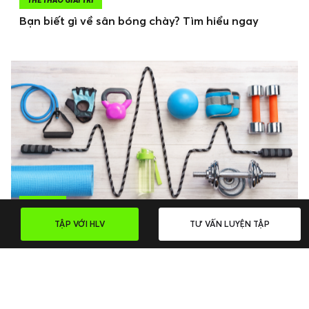
THỂ THAO GIẢI TRÍ
Bạn biết gì về sân bóng chày? Tìm hiểu ngay
FITNESS
Dụng cụ thể thao tập luyện tại nhà cần có
TẬP VỚI HLV
TƯ VẤN LUYỆN TẬP