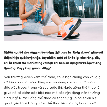
Nhiều người cho rằng nước uống thể thao là “thần dược” giúp cải
thiện hiệu quả luyện tập, tuy nhiên, một số khác lại cho rằng, đây
chỉ là chiêu trò marketing và bạn chỉ nên sử dụng nước lọc thông
thường. Vậy ý kiến nào là đúng?
Nếu thường xuyên xem thể thao, có lẽ bạn chẳng còn xa lạ gì
với hình ảnh các vận động viên sử dụng các loại thức uống
đặc biệt trước, trong và sau cuộc thi. Nước uống thể thao là
gì và nó có điểm đặc biệt nào mà các vận động viên thường
sử dụng? Nước uống thể thao có thật sự giúp cải thiện hiệu
quả luyện tập? Uống nước thể thao liệu có gây hại cho sức