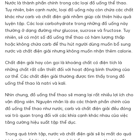
Nước là thành phần chính trong các loại đồ uống thể thao.
Tuy nhiên, bên cạnh nước, loại đồ uống này còn chứa các chất
khác như carb và chất điện giải nhằm giúp cải thiện hiệu quả
luyện tập. Các loại carbohydrate trong những đồ uống này
thường ở dạng đường như glucose, sucrose và fructose. Tuy
nhiên, sẽ có một số đồ uống thể thao có hàm lượng thấp
hoặc không chứa carb để thu hút người dùng muốn bổ sung
nước và chất điện giải nhưng không muốn nhận thêm calorie.
Chất điện giải hay còn gọi là khoáng chất có điện tích là
những chất rất cần thiết đối với hoạt động bình thường của
cơ thể. Các chất điện giải thường được tìm thấy trong đồ
uống thể thao là natri và kali.
Nhìn chung, đồ uống thể thao sẽ mang lại rất nhiều lợi ích cho
vận động viên. Nguyên nhân là do các thành phần chính của
đồ uống thể thao như nước, carb và chất điện giải đều đóng
vai trò quan trọng đối với các khía cạnh khác nhau của việc
tăng cường hiệu suất tập thể dục.
Trong quá trình tập, nước và chất điện giải sẽ bị mất do quá