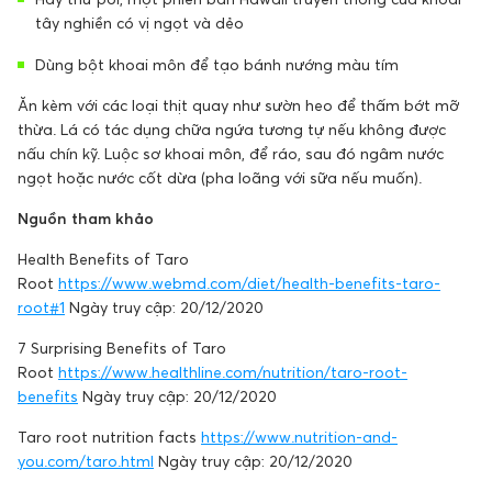
tây nghiền có vị ngọt và dẻo
Dùng bột khoai môn để tạo bánh nướng màu tím
Ăn kèm với các loại thịt quay như sườn heo để thấm bớt mỡ
thừa. Lá có tác dụng chữa ngứa tương tự nếu không được
nấu chín kỹ. Luộc sơ khoai môn, để ráo, sau đó ngâm nước
ngọt hoặc nước cốt dừa (pha loãng với sữa nếu muốn).
Nguồn tham khảo
Health Benefits of Taro
Root
https://www.webmd.com/diet/health-benefits-taro-
root#1
Ngày truy cập: 20/12/2020
7 Surprising Benefits of Taro
Root
https://www.healthline.com/nutrition/taro-root-
benefits
Ngày truy cập: 20/12/2020
Taro root nutrition facts
https://www.nutrition-and-
you.com/taro.html
Ngày truy cập: 20/12/2020