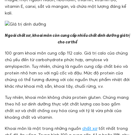
vitamin E, canxi, sắt và mangan, và chứa một lượng đáng kể
kali.
Ngoài chất xơ, khoai môn còn cung cấp nhiều chất dinh dưỡng giá trị
cho cơ thể
100 gram khoai môn cung cấp 112 calo. Giá trị calo của chúng
chủ yếu đến từ carbohydrate phức hợp, amylose và
amylopectin. Tuy nhiên, chúng là nguồn cung cấp chất béo và
protein nhỏ hơn so với ngũ cốc và đậu. Mức độ protein của
chúng có thể tương đương với các nguồn thực phẩm nhiệt đới
khác như khoai mỡ, sắn, khoai tây, chuối rừng, v.v.
Tuy nhiên, khoai môn không chứa protein gluten. Chúng mang
theo hồ sơ dinh dưỡng thực vật chất lượng cao bao gồm
chất xơ và chất chống oxy hóa cùng với tỷ lệ vừa phải của
khoáng chất và vitamin.
Khoai môn là một trong những nguồn
chất xơ
tốt nhất trong
chế độ ăn uống. Trung bình 100 g cung cấp 4,1 g hoặc 11% nhu