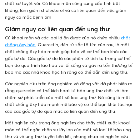
chất xơ tuyệt vời. Củ khoai môn cũng cung cấp tinh bột
kháng, làm giảm cholesterol và có liên quan đến việc giảm
nguy cơ mắc bệnh tim
Giảm nguy cơ liên quan đến ung thư
Củ khoai môn và các loại lá ăn được của nó chứa nhiều
chất
chống ôxy hóa
. Quercetin, đến từ sắc tố tím của rau, là một
chất chống ôxy hóa mạnh giúp bảo vệ cơ thể bạn khỏi các
gốc tự do. Các gốc tự do là các phân tử tích tụ trong cơ thể
bạn do quá trình lão hóa và lối sống và gây ra tổn thương tế
bào mà các nhà khoa học tin rằng có thể dẫn đến ung thư.
Các nghiên cứu trên ống nghiệm và động vật đã phát hiện ra
rằng quercetin có thể kích hoạt tế bào ung thư chết và làm
chậm sự phát triển của một số loại ung thư. Nó cũng là một
chất chống ôxy hóa mạnh mẽ bảo vệ cơ thể bạn khỏi tác hại
của các gốc tự do quá mức có liên quan đến ung thư.
Một nghiên cứu trong ống nghiệm cho thấy chiết xuất khoai
môn có thể ngăn chặn sự lây lan của một số loại tế bào ung
thư vú và ung thư tuyến tiền liệt, nhưng chưa có nghiên cứu