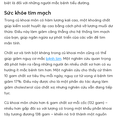
biệt là đối với những người mắc bệnh tiểu đường.
Sức khỏe tim mạch
Trong củ khoai môn có hàm lượng kali cao, một khoáng chất
giúp kiểm soát huyết áp cao bằng cách phá vỡ lượng muối dư
thừa. Điều này làm giảm căng thẳng cho hệ thống tim mạch
của bạn, giúp ngăn ngừa sự phát triển của các vấn đề tim
mãn tính.
Chất xơ và tinh bột kháng trong củ khoai môn cũng có thể
giúp giảm nguy cơ mắc
bệnh tim
. Một nghiên cứu quan trọng
đã phát hiện ra rằng những người ăn nhiều chất xơ hơn có xu
hướng ít mắc bệnh tim hơn. Một nghiên cứu cho thấy cứ thêm
10 gam chất xơ tiêu thụ mỗi ngày, nguy cơ tử vong vì bệnh tim
giảm 17%. Điều này được cho là một phần do tác dụng làm
giảm cholesterol của chất xơ, nhưng nghiên cứu vẫn đang tiếp
tục.
Củ khoai môn chứa hơn 6 gam chất xơ mỗi cốc (132 gam) –
nhiều hơn gấp đôi so với lượng có trong một khẩu phần khoai
tây tương đương 138 gam – khiến nó trở thành một nguồn