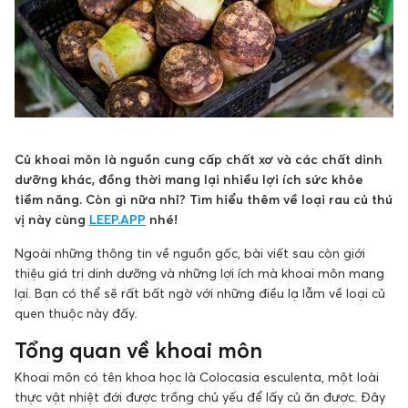
Củ khoai môn là nguồn cung cấp chất xơ và các chất dinh
dưỡng khác, đồng thời mang lại nhiều lợi ích sức khỏe
tiềm năng. Còn gì nữa nhỉ? Tìm hiểu thêm về loại rau củ thú
vị này cùng
LEEP.APP
nhé!
Ngoài những thông tin về nguồn gốc, bài viết sau còn giới
thiệu giá trị dinh dưỡng và những lợi ích mà khoai môn mang
lại. Bạn có thể sẽ rất bất ngờ với những điều lạ lẫm về loại củ
quen thuộc này đấy.
Tổng quan về khoai môn
Khoai môn có tên khoa học là Colocasia esculenta, một loài
thực vật nhiệt đới được trồng chủ yếu để lấy củ ăn được. Đây