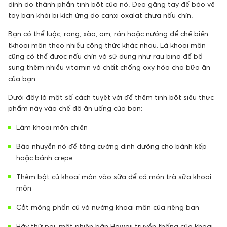
dính do thành phần tinh bột của nó. Đeo găng tay để bảo vệ
tay bạn khỏi bị kích ứng do canxi oxalat chưa nấu chín.
Bạn có thể luộc, rang, xào, om, rán hoặc nướng để chế biến
tkhoai môn theo nhiều công thức khác nhau. Lá khoai môn
cũng có thể được nấu chín và sử dụng như rau bina để bổ
sung thêm nhiều vitamin và chất chống oxy hóa cho bữa ăn
của bạn.
Dưới đây là một số cách tuyệt vời để thêm tinh bột siêu thực
phẩm này vào chế độ ăn uống của bạn:
Làm khoai môn chiên
Bào nhuyễn nó để tăng cường dinh dưỡng cho bánh kếp
hoặc bánh crepe
Thêm bột củ khoai môn vào sữa để có món trà sữa khoai
môn
Cắt mỏng phần củ và nướng khoai môn của riêng bạn
Hãy thử poi, một phiên bản Hawaii truyền thống của khoai