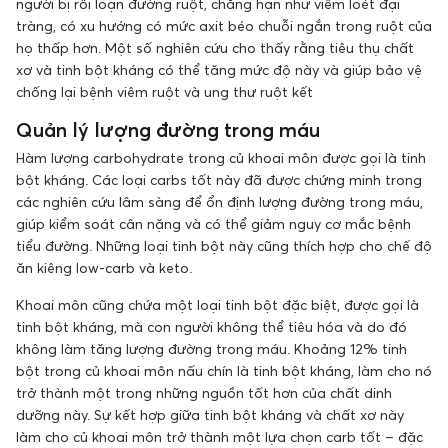
người bị rối loạn đường ruột, chẳng hạn như viêm loét đại
tràng, có xu hướng có mức axit béo chuỗi ngắn trong ruột của
họ thấp hơn. Một số nghiên cứu cho thấy rằng tiêu thụ chất
xơ và tinh bột kháng có thể tăng mức độ này và giúp bảo vệ
chống lại bệnh viêm ruột và ung thư ruột kết
Quản lý lượng đường trong máu
Hàm lượng carbohydrate trong củ khoai môn được gọi là tinh
bột kháng. Các loại carbs tốt này đã được chứng minh trong
các nghiên cứu lâm sàng để ổn định lượng đường trong máu,
giúp kiểm soát cân nặng và có thể giảm nguy cơ mắc bệnh
tiểu đường. Những loại tinh bột này cũng thích hợp cho chế độ
ăn kiêng low-carb và keto.
Khoai môn cũng chứa một loại tinh bột đặc biệt, được gọi là
tinh bột kháng, mà con người không thể tiêu hóa và do đó
không làm tăng lượng đường trong máu. Khoảng 12% tinh
bột trong củ khoai môn nấu chín là tinh bột kháng, làm cho nó
trở thành một trong những nguồn tốt hơn của chất dinh
dưỡng này. Sự kết hợp giữa tinh bột kháng và chất xơ này
làm cho củ khoai môn trở thành một lựa chọn carb tốt – đặc