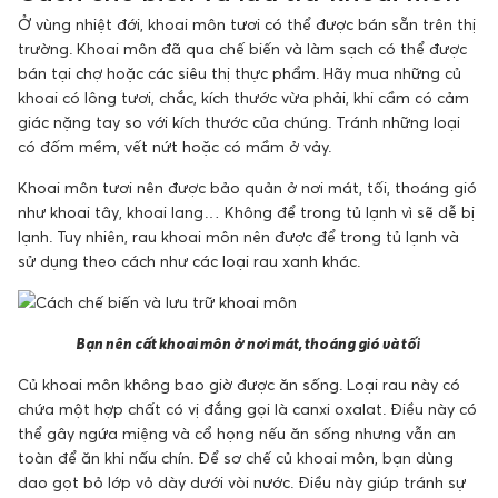
Ở vùng nhiệt đới, khoai môn tươi có thể được bán sẵn trên thị
trường. Khoai môn đã qua chế biến và làm sạch có thể được
bán tại chợ hoặc các siêu thị thực phẩm. Hãy mua những củ
khoai có lông tươi, chắc, kích thước vừa phải, khi cầm có cảm
giác nặng tay so với kích thước của chúng. Tránh những loại
có đốm mềm, vết nứt hoặc có mầm ở vảy.
Khoai môn tươi nên được bảo quản ở nơi mát, tối, thoáng gió
như khoai tây, khoai lang… Không để trong tủ lạnh vì sẽ dễ bị
lạnh. Tuy nhiên, rau khoai môn nên được để trong tủ lạnh và
sử dụng theo cách như các loại rau xanh khác.
Bạn nên cất khoai môn ở nơi mát, thoáng gió và tối
Củ khoai môn không bao giờ được ăn sống. Loại rau này có
chứa một hợp chất có vị đắng gọi là canxi oxalat. Điều này có
thể gây ngứa miệng và cổ họng nếu ăn sống nhưng vẫn an
toàn để ăn khi nấu chín. Để sơ chế củ khoai môn, bạn dùng
dao gọt bỏ lớp vỏ dày dưới vòi nước. Điều này giúp tránh sự