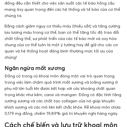
đồng đều cần thiết cho việc sản xuất các tế bào hồng cầu
mang ôxy quan trọng đến các hệ thống và tế bào của cơ thể
chúng ta.
Bằng cách giảm nguy cơ thiếu máu (thiếu sắt) và tăng cường
lưu lượng máu trong cơ thể, bạn có thể tăng tốc độ trao đổi
chất tổng thể, sự phát triển của các tế bào mới và oxy hóa
chung của cơ thể luôn là một ý tưởng hay để giữ cho các cơ
quan và hệ thống hoạt động bình thường mức tối ưu của
chúng!
Ngăn ngừa mất xương
Đồng có trong củ khoai môn đóng một vai trò quan trọng
trong việc làm chậm quá trình mất xương và loãng xương ở
phụ nữ lớn tuổi khi được kết hợp với các khoáng chất quan
trọng khác như kẽm, canxi và mangan. Đồng có đặc tính tăng
cường xương và các chất tạo collagen của nó giúp khuyến
khích xương và các mô liên kết chắc khỏe. Rễ khoai môn chứa
0,179 mg đồng, chiếm 19,89% giá trị khuyến nghị hàng ngày.
Cách chế biến và lưu trữ khoai môn