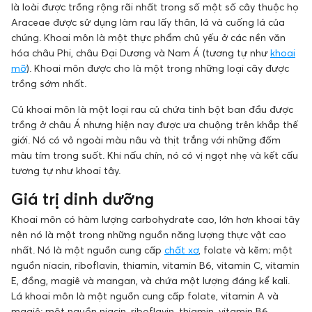
là loài được trồng rộng rãi nhất trong số một số cây thuộc họ
Araceae được sử dụng làm rau lấy thân, lá và cuống lá của
chúng. Khoai môn là một thực phẩm chủ yếu ở các nền văn
hóa châu Phi, châu Đại Dương và Nam Á (tương tự như
khoai
mỡ
). Khoai môn được cho là một trong những loại cây được
trồng sớm nhất.
Củ khoai môn là một loại rau củ chứa tinh bột ban đầu được
trồng ở châu Á nhưng hiện nay được ưa chuộng trên khắp thế
giới. Nó có vỏ ngoài màu nâu và thịt trắng với những đốm
màu tím trong suốt. Khi nấu chín, nó có vị ngọt nhẹ và kết cấu
tương tự như khoai tây.
Giá trị dinh dưỡng
Khoai môn có hàm lượng carbohydrate cao, lớn hơn khoai tây
nên nó là một trong những nguồn năng lượng thực vật cao
nhất. Nó là một nguồn cung cấp
chất xơ
, folate và kẽm; một
nguồn niacin, riboflavin, thiamin, vitamin B6, vitamin C, vitamin
E, đồng, magiê và mangan, và chứa một lượng đáng kể kali.
Lá khoai môn là một nguồn cung cấp folate, vitamin A và
magiê; một nguồn niacin, riboflavin, thiamin, vitamin B6,