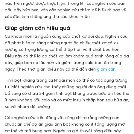
nào trên người được thực hiện. Trong khi các nghiên cứu ban
đầu đầy hứa hẹn, vẫn cần nghiên cứu thêm để hiểu rõ hơn về
các đặc tính chống ung thư của khoai môn.
Giúp giảm cân hiệu quả
Củ khoai môn là nguồn cung cấp chất xơ dồi dào. Nghiên cứu
đã phát hiện ra rằng những người ăn nhiều chất xơ có xu
hướng có trọng lượng cơ thể thấp hơn và ít chất béo hơn.
Điều này có thể là do chất xơ làm chậm quá trình rỗng của dạ
dày, giúp bạn no lâu hơn và giảm lượng calo bạn ăn trong
ngày. Theo thời gian, điều này có thể dẫn đến
giảm cân
.
Tinh bột kháng trong củ khoai môn có thể có tác dụng tương
tự. Một nghiên cứu cho thấy những người đàn ông dùng chất
bổ sung có chứa 24 gam tinh bột kháng trước bữa ăn tiêu thụ
ít hơn khoảng 6% calo và có mức insulin thấp hơn sau bữa ăn,
so với nhóm đối chứng.
Các nghiên cứu trên động vật cũng chỉ ra rằng những con
chuột ăn chế độ ăn giàu tinh bột kháng có ít tổng lượng mỡ
cơ thể và mỡ bụng hơn. Người ta giả thuyết rằng điều này