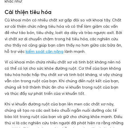
khác như:
Cải thiện tiêu hóa
Củ khoai môn có nhiều chất xơ gấp đôi so với khoai tây. Chất
xơ cải thiện chức năng tiêu hóa và có thể làm giảm các vấn
đề như táo bón, tiêu chảy, loét dạ dày và trào ngược axít. Bởi
vì chất xơ di chuyển chậm trong hệ tiêu hóa, các nghiên cứu
cho thấy nó cũng giúp bạn cảm thấy no hơn giữa các bữa ăn,
hỗ trợ việc
kiểm soát cân nặng
lành mạnh.
Vì củ khoai môn chứa nhiều chất xơ và tinh bột kháng nên nó
có thể có lợi cho sức khỏe đường ruột. Cơ thể của bạn không
tiêu hóa hoặc hấp thụ chất xơ và tinh bột kháng, vì vậy chúng
vẫn còn trong ruột của bạn. Khi chúng đến ruột kết của bạn,
chúng sẽ trở thành thức ăn cho vi khuẩn trong ruột của bạn
và thúc đẩy sự phát triển của vi khuẩn tốt.
Khi vi khuẩn đường ruột của bạn lên men các chất xơ này,
chúng sẽ tạo ra các axit béo chuỗi ngắn nuôi dưỡng các tế
bào lót trong ruột của bạn và giữ cho chúng khỏe mạnh. Điều
thú vị là các nghiên cứu trên người đã phát hiện ra rằng những