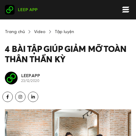
Trang chủ
Video
Tập luyện
4 BÀI TẬP GIÚP GIẢM MỠ TOÀN
THÂN THẦN KỲ
LEEP.APP
23/12/2020