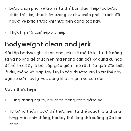
Bước chân phải về trở về tư thế ban đầu. Tiếp tục bước
chân trái lên, thực hiện tương tự như chân phải. Tránh đổ
người về phía trước khi thực hiện động tác này.
Thực hiện 16 cái/hiệp x 3 hiệp
Bodyweight clean and jerk
Bài tập bodyweight clean and jerks sẽ mô tả lại tư thế nâng
tạ và nó khá dễ thực hiện mà không cần bất kỳ dụng cụ nào
để hỗ trợ. Đây là bài tập giúp giảm mỡ rất hiệu quả, đặc biệt
là đùi, mông và bắp tay. Luyện tập thường xuyên tư thế này
bạn sẽ sớm lấy lại vóc dáng khỏe mạnh và cân đối.
Cách thực hiện
Đứng thẳng người, hai chân dang rộng bằng vai
Từ từ hạ thấp người để thực hiện tư thế squat. Giữ thẳng
lưng, mắt nhìn thẳng, hai tay thả lỏng thả xuống giữa hai
chân.