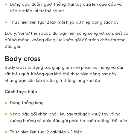
Đứng dậy, duỗi người thẳng, hai tay đưa lên qua đầu và
tiếp tục lặp lại tư thế squat.
Thực hiện liên tục 12 lần mỗi hiệp x 3 hiệp động tác này
Lưu ý:
Với tư thế squat, đùi bạn nên song song với sàn, siết cơ
đùi và mông, không dùng lực khớp gối để tránh chấn thương
đầu gối.
Body cross
Body cross là động tác giúp giảm mỡ phần eo, hông và đùi
rất hiệu quả. Không quá khó thể thực hiện động tác này
nhưng bạn cần lưu ý luôn giữ thẳng lưng khi tập.
Cách thực hiện
Đứng thẳng lưng
Nâng đầu gối chân phải lên, tay trái gập khuỷ tay và hạ
xuống hướng về phía đầu gối phải. Hạ chân xuống. Đổi bên.
Thực hiện liên tục 12 cái/hiệp x 3 hiệp