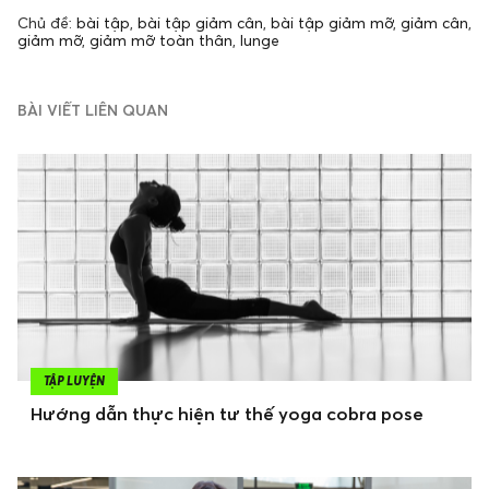
Chủ đề:
bài tập
,
bài tập giảm cân
,
bài tập giảm mỡ
,
giảm cân
,
giảm mỡ
,
giảm mỡ toàn thân
,
lunge
BÀI VIẾT LIÊN QUAN
TẬP LUYỆN
Hướng dẫn thực hiện tư thế yoga cobra pose