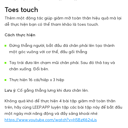
Toes touch
Thêm một động tác giúp giảm mỡ toàn thân hiệu quả mà lại
dễ thực hiện bạn có thể tham khảo là toes touch.
Cách thực hiện
Đứng thẳng người, bắt đầu đá chân phải lên tạo thành
một góc vuông với cơ thể, đầu gối thẳng
Tay trái đưa lên chạm mũi chân phải. Sau đó thả tay và
chân xuống. Đổi bên.
Thực hiện 16 cái/hiệp x 3 hiệp
Lưu ý:
Cố gắng thẳng lưng khi đưa chân lên.
Không quá khó để thực hiện 4 bài tập giảm mỡ toàn thân
trên, hãy cùng LEEP.APP luyện tập các bài tập này để bắt đầu
một ngày mới năng động và đầy sảng khoái nhé:
https://www.youtube.com/watch?v=H5BzK62yLis