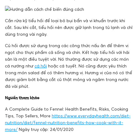
Cần rửa kỹ tiểu hồi để loại bỏ bụi bẩn và vi khuẩn trước khi
cắt. Sau khi cắt, tiểu hồi nên được giữ lạnh trong tủ lạnh và chỉ
dùng trong vài ngày.
Củ hồi được sử dụng trong các công thức nấu ăn để thêm vị
ngọt cho thực phẩm cả sống và chín. Kết hợp tiểu hồi với hải
sản là một điều tuyệt vời. Nó thường được sử dụng các món
cá nướng như
cá hồi
hoặc cá tuyết. Nó cũng được yêu thích
trong món salad để có thêm hương vị. Hương vị của nó có thể
được giảm bớt bằng cắt củ thật mỏng và ngâm trong nước
đá vài phút.
Nguồn tham khảo
A Complete Guide to Fennel: Health Benefits, Risks, Cooking
Tips, Top Sellers, More
https://www.everydayhealth.com/diet-
nutrition/diet/fennel-nutrition-benefits-how-cook-with-it-
more/
Ngày truy cập: 24/01/2020