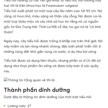
Tiểu hồi hương có các tên gọi khác là tiểu hồi, hồi hương hay
hạt thì là (tên khoa học là Foeniculum vulgare).
Tiểu hồi xuất phát từ một loại cây lâu năm cao tới 95 cm. Nó
cũng có hoa nhỏ, màu vàng và thân cây rỗng. Nó được coi là
một loại thảo mộc và các nhà sử học tin rằng nó có nguồn
gốc từ Địa Trung Hải. Thời La Mã cổ đại, họ gọi nó là “cỏ khô
thơm”.
Ngày nay, cây tiểu hồi được trồng ở khắp nơi trên thế giới. Nó
nảy mầm và lan rộng nhanh chóng, đặc biệt phát triển tốt ở
những vùng đất khô gần vùng có nước, ví dụ như bờ sông.
Tiểu hồi được sử dụng làm thuốc, nhưng phần củ ở Úc đã sử
dụng như thực phẩm ăn sống và được bày bán ở các quầy
rau.
Thành phần dinh dưỡng
Dưới đây là thông tin dinh dưỡng của một bát tiểu hồi:
Lượng calo: 27