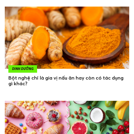
DINH DƯỠNG
Bột nghệ chỉ là gia vị nấu ăn hay còn có tác dụng
gì khác?