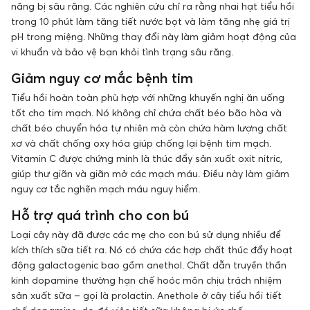
năng bị sâu răng. Các nghiên cứu chỉ ra rằng nhai hạt tiểu hồi
trong 10 phút làm tăng tiết nước bọt và làm tăng nhẹ giá trị
pH trong miệng. Những thay đổi này làm giảm hoạt động của
vi khuẩn và bảo vệ bạn khỏi tình trạng sâu răng.
Giảm nguy cơ mắc bệnh tim
Tiểu hồi hoàn toàn phù hợp với những khuyến nghị ăn uống
tốt cho tim mạch. Nó không chỉ chứa chất béo bão hòa và
chất béo chuyển hóa tự nhiên mà còn chứa hàm lượng chất
xơ và chất chống oxy hóa giúp chống lại bệnh tim mạch.
Vitamin C được chứng minh là thúc đẩy sản xuất oxit nitric,
giúp thư giãn và giãn mở các mạch máu. Điều này làm giảm
nguy cơ tắc nghẽn mạch máu nguy hiểm.
Hỗ trợ quá trình cho con bú
Loại cây này đã được các mẹ cho con bú sử dụng nhiều để
kích thích sữa tiết ra. Nó có chứa các hợp chất thúc đẩy hoạt
động galactogenic bao gồm anethol. Chất dẫn truyền thần
kinh dopamine thường hạn chế hoóc môn chịu trách nhiệm
sản xuất sữa – gọi là prolactin. Anethole ở cây tiểu hồi tiết