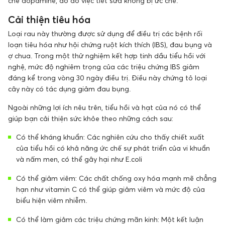
chế dopamine, do đó việc tiết sữa không bị ức chế.
Cải thiện tiêu hóa
Loại rau này thường được sử dụng để điều trị các bệnh rối
loạn tiêu hóa như hội chứng ruột kích thích (IBS), đau bụng và
ợ chua. Trong một thử nghiệm kết hợp tinh dầu tiểu hồi với
nghệ, mức độ nghiêm trọng của các triệu chứng IBS giảm
đáng kể trong vòng 30 ngày điều trị. Điều này chứng tỏ loại
cây này có tác dụng giảm đau bụng.
Ngoài những lợi ích nêu trên, tiểu hồi và hạt của nó có thể
giúp bạn cải thiện sức khỏe theo những cách sau:
Có thể kháng khuẩn: Các nghiên cứu cho thấy chiết xuất
của tiểu hồi có khả năng ức chế sự phát triển của vi khuẩn
và nấm men, có thể gây hại như E.coli
Có thể giảm viêm: Các chất chống oxy hóa mạnh mẽ chẳng
hạn như vitamin C có thể giúp giảm viêm và mức độ của
biểu hiện viêm nhiễm.
Có thể làm giảm các triệu chứng mãn kinh: Một kết luận