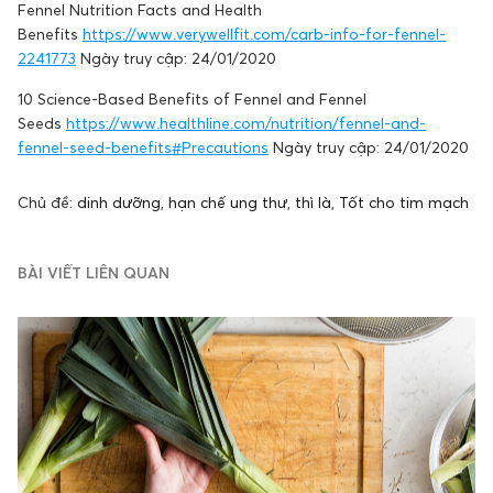
Fennel Nutrition Facts and Health
Benefits
https://www.verywellfit.com/carb-info-for-fennel-
2241773
Ngày truy cập: 24/01/2020
10 Science-Based Benefits of Fennel and Fennel
Seeds
https://www.healthline.com/nutrition/fennel-and-
fennel-seed-benefits#Precautions
Ngày truy cập: 24/01/2020
Chủ đề:
dinh dưỡng
,
hạn chế ung thư
,
thì là
,
Tốt cho tim mạch
BÀI VIẾT LIÊN QUAN