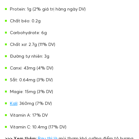
Protein: 1g (2% giá trị hàng ngày DV)
Chất béo: 0.2g
Carbohydrate: 6g
Chất xơ: 2.7g (11% DV)
Đường tự nhiên: 3g
Canxi: 43mg (4% DV)
Sắt: 0.64mg (3% DV)
Magie: 15mg (3% DV)
Kali
: 360mg (7% DV)
Vitamin A: 17% DV
Vitamin C: 10.4mg (17% DV)
>>> Xem thêm:
Rau thì là
mùi thơm khó cưỡng điểm tô hương