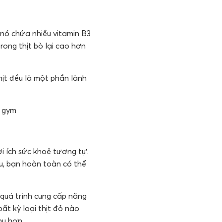
 nó chứa nhiều vitamin B3
trong thịt bò lại cao hơn
thịt đều là một phần lành
p gym
i ích sức khoẻ tương tự.
u, bạn hoàn toàn có thể
 quá trình cung cấp năng
ất kỳ loại thịt đỏ nào
hu hơn.