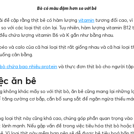
Bò có màu đậm hơn so với bê
hải đề cập rằng thịt bê có hàm lượng
vitamin
tương đối cao, vì
o với các loại thịt còn lại. Tuy nhiên, hàm lượng vitamin B12 
ịt đều chứa lượng vitamin B6 và K gần như bằng nhau.
 béo và calo của cả hai loại thịt rất giống nhau và cả hai loại 
uống cân bằng.
 bò chứa bao nhiêu protein
và thực đơn thịt bò cho người tậ
iệc ăn bê
 không khác mấy so với thịt bò, ăn bê cũng mang lại những lợ
ể tăng cường cơ bắp, cần bổ sung sắt để ngăn ngừa thiếu má
g loại thịt này cũng khá cao, chúng góp phần quan trọng vào
 lành mạnh. Nếu gặp vấn đề trong việc tiêu hóa thịt bò hoặc b
ê. Vì loại thịt này mềm hơn nên sẽ dễ được hệ tiêu hoá hấp t