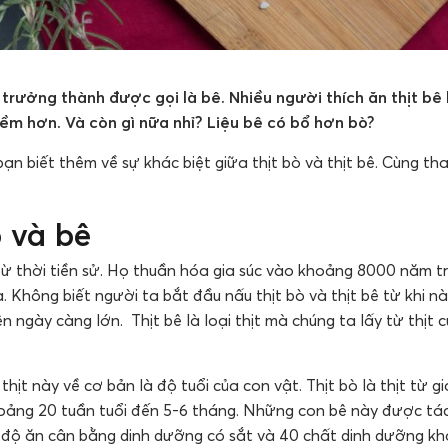
rưởng thành được gọi là bê. Nhiều người thích ăn thịt bê 
mềm hơn. Và còn gì nữa nhỉ? Liệu bê có bổ hơn bò?
 bạn biết thêm về sự khác biệt giữa thịt bò và thịt bê. Cùng 
 và bê
từ thời tiền sử. Họ thuần hóa gia súc vào khoảng 8000 năm 
 Không biết người ta bắt đầu nấu thịt bò và thịt bê từ khi nà
nên ngày càng lớn. Thịt bê là loại thịt mà chúng ta lấy từ thị
thịt này về cơ bản là độ tuổi của con vật. Thịt bò là thịt từ gia
khoảng 20 tuần tuổi đến 5-6 tháng. Những con bê này được tách
ế độ ăn cân bằng dinh dưỡng có sắt và 40 chất dinh dưỡng kh