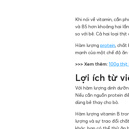
Khi nói về vitamin, cần p
và B5 hơn khoảng hai lần s
so với bê. Cả hai loại th
Hàm lượng
protein
, chất
mạnh của một chế độ ăn 
>>> Xem thêm:
100g thịt
Lợi ích từ v
Với hàm lượng dinh dưỡng
Nếu cần nguồn protein đ
dùng bê thay cho bò.
Hàm lượng vitamin B tron
lượng và sự trao đổi chất
khác, bạn có thể thử ăn b