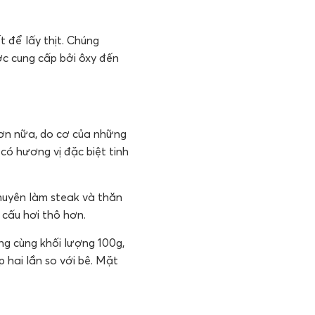
ết để lấy thịt. Chúng
ợc cung cấp bởi ôxy đến
 Hơn nữa, do cơ của những
ó hương vị đặc biệt tinh
chuyên làm steak và thăn
 cấu hơi thô hơn.
ng cùng khối lượng 100g,
 hai lần so với bê. Mặt