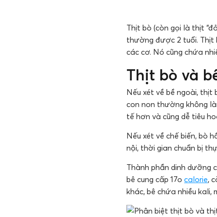
Thịt bò (còn gọi là thịt “
thường được 2 tuổi. Thịt 
các cơ. Nó cũng chứa nhi
Thịt bò và b
Nếu xét về bề ngoài, thị
con non thường không làm
tế hơn và cũng dễ tiêu h
Nếu xét về chế biến, bò h
nội, thời gian chuẩn bị t
Thành phần dinh dưỡng của
bê cung cấp 17o
calorie
, 
khác, bê chứa nhiều kali,