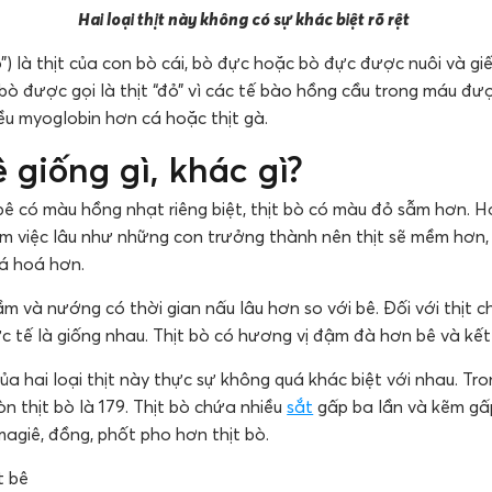
Hai loại thịt này không có sự khác biệt rõ rệt
đỏ”) là thịt của con bò cái, bò đực hoặc bò đực được nuôi và gi
bò được gọi là thịt “đỏ” vì các tế bào hồng cầu trong máu đư
ều myoglobin hơn cá hoặc thịt gà.
ê giống gì, khác gì?
t bê có màu hồng nhạt riêng biệt, thịt bò có màu đỏ sẫm hơn.
 việc lâu như những con trưởng thành nên thịt sẽ mềm hơn, c
oá hoá hơn.
ầm và nướng có thời gian nấu lâu hơn so với bê. Đối với thịt 
hực tế là giống nhau. Thịt bò có hương vị đậm đà hơn bê và kết
 hai loại thịt này thực sự không quá khác biệt với nhau. Tro
còn thịt bò là 179. Thịt bò chứa nhiều
sắt
gấp ba lần và kẽm gấp
 magiê, đồng, phốt pho hơn thịt bò.