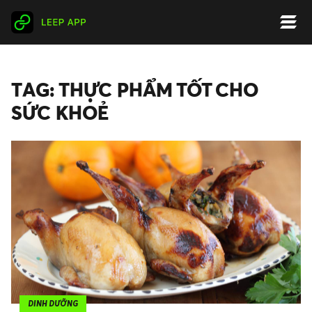
TAG: THỰC PHẨM TỐT CHO
SỨC KHOẺ
DINH DƯỠNG