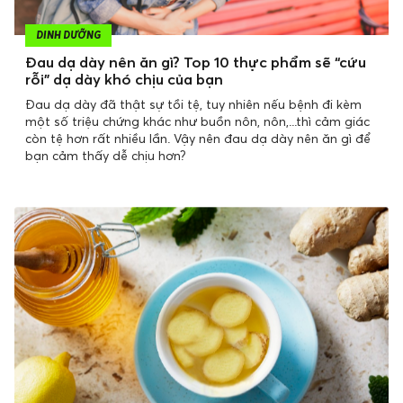
DINH DƯỠNG
Đau dạ dày nên ăn gì? Top 10 thực phẩm sẽ “cứu
rỗi” dạ dày khó chịu của bạn
Đau dạ dày đã thật sự tồi tệ, tuy nhiên nếu bệnh đi kèm
một số triệu chứng khác như buồn nôn, nôn,...thì cảm giác
còn tệ hơn rất nhiều lần. Vậy nên đau dạ dày nên ăn gì để
bạn cảm thấy dễ chịu hơn?