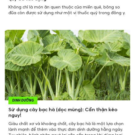
Không chỉ là món ăn quen thuộc của miền quê, bông so
đũa còn được sử dụng như một vị thuốc quý trong đông y.
DINH DƯỠNG
Sử dụng cây bạc hà (dọc mùng): Cẩn thận kẻo
nguy!
Giàu chất xơ và khoáng chất, cây bạc hà là một lựa chọn
lành mạnh để thêm vào thực đơn dinh dưỡng hằng ngày.
Tuy nhiên, bệnh nhân gout lại cần cẩn trọng khi dùng loại