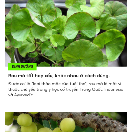
DINH DƯỠNG
Rau má tốt hay xấu, khác nhau ở cách dùng!
Được coi là “loại thảo mộc của tuổi thọ”, rau má là một vị
thuốc chủ yếu trong y học cổ truyền Trung Quốc, Indonesia
và Ayurvedic.