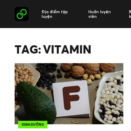
Địa điểm tập
Huấn luyện
luyện
viên
TAG: VITAMIN
DINH DƯỠNG