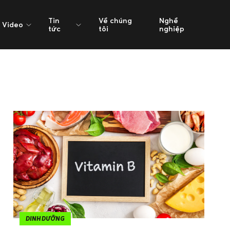
Tin
Về chúng
Nghề
Video
tức
tôi
nghiệp
DINH DƯỠNG