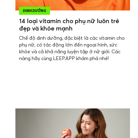
DINH DƯỠNG
14 loại vitamin cho phụ nữ luôn trẻ
đẹp và khỏe mạnh
Chế độ dinh dưỡng, đặc biệt là các vitamin cho
phụ nữ, có tác động lớn đến ngoại hình, sức
khỏe và cả khả năng luyện tập ở nữ giới. Các
nàng hãy cùng LEEP.APP khám phá nhé!