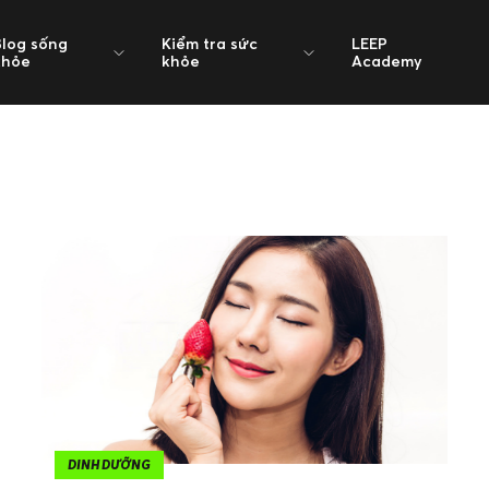
Blog sống
Kiểm tra sức
LEEP
khỏe
khỏe
Academy
DINH DƯỠNG