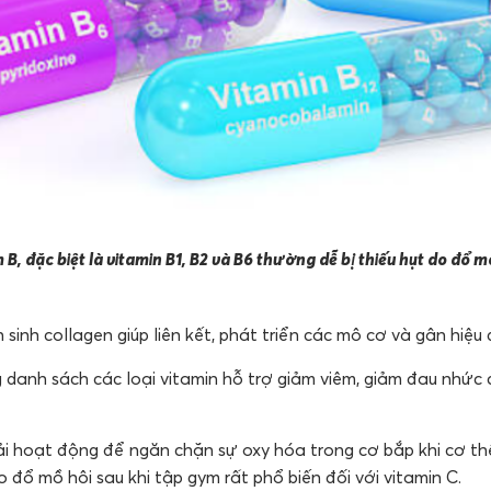
B, đặc biệt là vitamin B1, B2 và B6 thường dễ bị thiếu hụt do đổ mồ
 sinh collagen giúp liên kết, phát triển các mô cơ và gân hiệu
 danh sách các loại vitamin hỗ trợ giảm viêm, giảm đau nhức 
hải hoạt động để ngăn chặn sự oxy hóa trong cơ bắp khi cơ th
 đổ mồ hôi sau khi tập gym rất phổ biến đối với vitamin C.