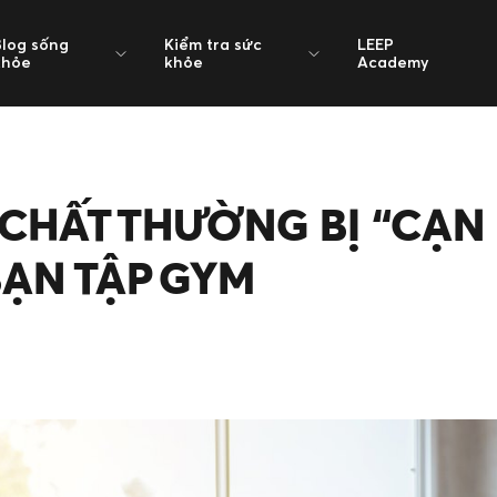
Blog sống
Kiểm tra sức
LEEP
khỏe
khỏe
Academy
CHẤT THƯỜNG BỊ “CẠN 
BẠN TẬP GYM