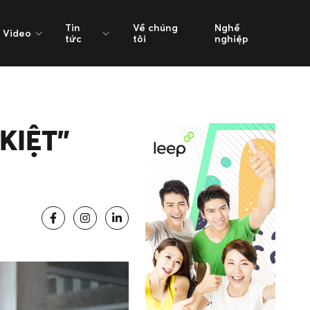
Tin
Về chúng
Nghề
Video
tức
tôi
nghiệp
KIỆT”