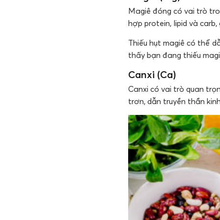
Magiê đóng có vai trò tr
hợp protein, lipid và carb
Thiếu hụt magiê có thể d
thấy bạn đang thiếu magi
Canxi (Ca)
Canxi có vai trò quan trọ
trơn, dẫn truyền thần kin