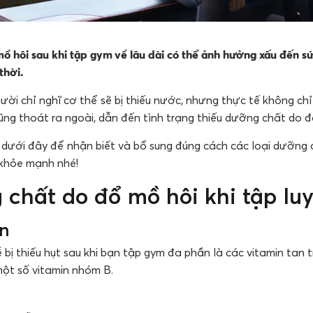
ồ hôi sau khi tập gym về lâu dài có thể ảnh hưởng xấu đến 
thời.
gười chỉ nghĩ cơ thể sẽ bị thiếu nước, nhưng thực tế không chỉ
ũng thoát ra ngoài, dẫn đến tình trạng thiếu dưỡng chất do đ
dưới đây để nhận biết và bổ sung đúng cách các loại dưỡng c
 khỏe mạnh nhé!
 chất do đổ mồ hôi khi tập lu
in
bị thiếu hụt sau khi bạn tập gym đa phần là các vitamin tan 
một số vitamin nhóm B.