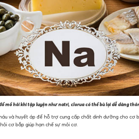
ổ mồ hôi khi tập luyện như natri, clorua có thể bù lại dễ dàng th
 máu và huyết áp để hỗ trợ cung cấp chất dinh dưỡng cho cơ b
khỏi cơ bắp giúp hạn chế sự mỏi cơ.