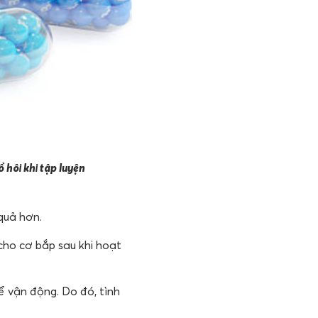
 hôi khi tập luyện
 quả hơn.
cho cơ bắp sau khi hoạt
ể vận động. Do đó, tình