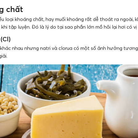
g chất
u loại khoáng chất, hay muối khoáng rất dễ thoát ra ngoài, kh
hi tập luyện. Đó là lý do tại sao phần lớn mồ hôi lại hơi có vị
(Cl)
g khác nhau nhưng natri và clorua có một số ảnh hưởng tươn
iải.