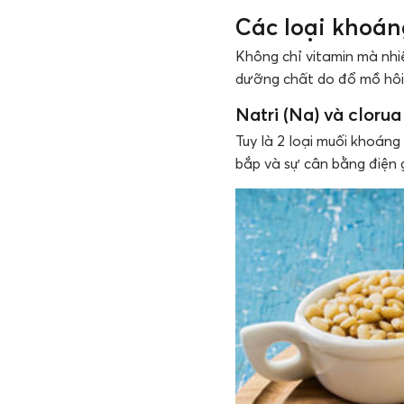
Các loại khoán
Không chỉ vitamin mà nhiề
dưỡng chất do đổ mồ hôi k
Natri (Na) và clorua 
Tuy là 2 loại muối khoán
bắp và sự cân bằng điện g