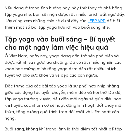
Nếu đang ở trong tình huống này, hãy thử thay cà phê bằng
tập yoga nhé, bạn sẽ nhận được rất nhiều lợi ích bất ngờ đấy.
Hãy cùng xem những chia sẻ dưới đây của
LEEP.APP
để biết
thêm một số bài tập yoga hữu ích vào buổi sáng nhé.
Tập yoga vào buổi sáng – Bí quyết
cho một ngày làm việc hiệu quả
Ở Việt Nam, ngày nay, yoga đang dần trở nên phổ biến và
được rất nhiều người ưa chuộng. Đã có rất nhiều nghiên cứu
khoa học chứng minh rằng yoga đem đến rất nhiều lợi ích
tuyệt vời cho sức khỏe và vẻ đẹp của con người.
Đặc trưng của các bài tập yoga là sự phối hợp nhịp nhàng
giữa các động tác uyển chuyển, mềm dẻo và hơi thở. Do đó,
tập yoga thường xuyên, đều đặn mỗi ngày sẽ giúp điều hòa
khí huyết, các nhóm cơ sẽ hoạt động linh hoạt, đốt cháy mỡ
thừa, tăng cường quá trình trao đổi chất và kiểm soát cân
nặng.
Buổi sáng, không khí trong lành là thời điểm tốt nhất để tập