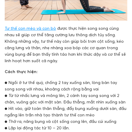
Tư thế con mèo và con bò
được thực hiện song song cùng
nhau sẽ giúp cơ thể tăng cường lưu thông dịch tủy sống.
Không những vậy, tư thế này còn giúp bôi trơn cột sống, kéo
căng lưng và thân, nhẹ nhàng xoa bóp các cơ quan trong
vùng bụng để bạn thấy tỉnh táo hơn khi thức dậy và cơ thể sẽ
linh hoạt hơn suốt cả ngày.
Cách thực hiện:
● Ngồi ở tư thế quỳ, chống 2 tay xuống sàn, lòng bàn tay
song song với nhau, khoảng cách rộng bằng vai
● Từ từ nhấc lưng và mông lên, 2 cánh tay song song với 2
chân, vuông góc với mặt sàn. Đầu thẳng, mắt nhìn xuống sàn
● Hít vào, giữ toàn thân thẳng, đẩy bụng xuống dưới sàn, đầu
ngẩng lên trần nhà tạo thành tư thế con mèo
● Thở ra, nâng bụng và cột sống cong lên, đầu cúi xuống
● Lặp lại động tác từ 10 – 20 lần.