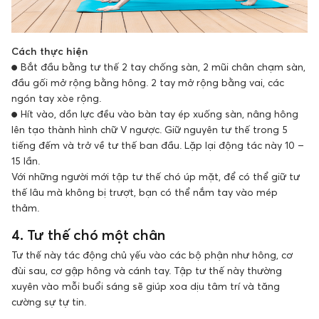
Cách thực hiện
● Bắt đầu bằng tư thế 2 tay chống sàn, 2 mũi chân chạm sàn,
đầu gối mở rộng bằng hông. 2 tay mở rộng bằng vai, các
ngón tay xòe rộng.
● Hít vào, dồn lực đều vào bàn tay ép xuống sàn, nâng hông
lên tạo thành hình chữ V ngược. Giữ nguyên tư thế trong 5
tiếng đếm và trở về tư thế ban đầu. Lặp lại động tác này 10 –
15 lần.
Với những người mới tập tư thế chó úp mặt, để có thể giữ tư
thế lâu mà không bị trượt, bạn có thể nắm tay vào mép
thảm.
4. Tư thế chó một chân
Tư thế này tác động chủ yếu vào các bộ phận như hông, cơ
đùi sau, cơ gập hông và cánh tay. Tập tư thế này thường
xuyên vào mỗi buổi sáng sẽ giúp xoa dịu tâm trí và tăng
cường sự tự tin.