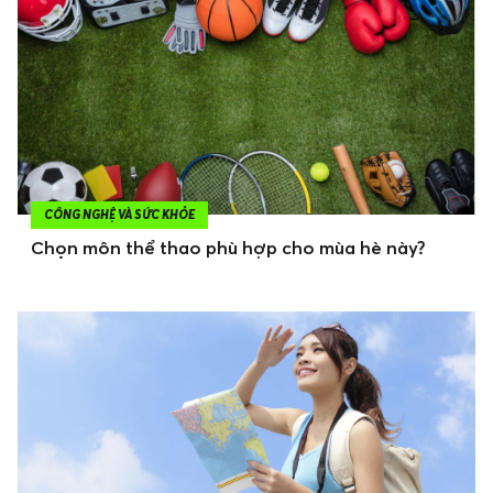
CÔNG NGHỆ VÀ SỨC KHỎE
Chọn môn thể thao phù hợp cho mùa hè này?