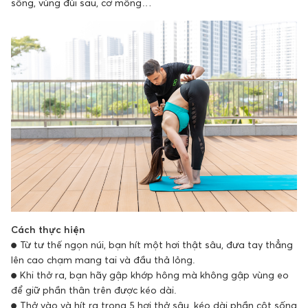
sống, vùng đùi sau, cơ mông…
Cách thực hiện
● Từ tư thế ngọn núi, bạn hít một hơi thật sâu, đưa tay thẳng
lên cao chạm mang tai và đầu thả lỏng.
● Khi thở ra, bạn hãy gập khớp hông mà không gập vùng eo
để giữ phần thân trên được kéo dài.
● Thở vào và hít ra trong 5 hơi thở sâu, kéo dài phần cột sống