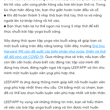
khi hít vào, uốn cong phần hông sâu hơn khi bạn thở ra. Trong
lúc thực hiện động tác, bạn thư giãn hoàn toàn đầu và cổ.
● Khi đã hoàn thành 5 nhịp thở, bạn thả tay, thở ra và nâng
người lên từ khớp hông rồi hít vào.
● Bạn thực hiện lại tư thế ngọn núi trong 5 nhịp thở để kết
thúc chuỗi bài tập yoga buổi sáng.
Xây dựng thói quen tập yoga vào buổi sáng sẽ giúp bạn có
một buổi sáng tràn đầy năng lượng. Gần đây, trường
Đại học
Harvard, Mỹ còn đề xuất các biện pháp như yoga, thiền và thở
để đối phó với COVID-19
. Qua những chia sẻ trên, nếu bạn vẫn
còn lấn cấn hoặc chưa biết các động tác tập của mình đã
đúng hay chưa, đừng ngần ngại tải ngay LEEP.APP và tìm cho
mình một huấn luyện viên yogi phù hợp nhé.
LEEP.APP là ứng dụng thông minh giúp kết nối huấn luyện viên
yogi phù hợp nhất theo nhu cầu. Chỉ bằng một cú chạm, bạn
đã có thể lựa chọn huấn luyện viên phù hợp nhất với bản thân.
LEEP.APP hy vọng với những thông tin trên, bạn sẽ hiểu thêm
về việc các bài tập yoga buổi sáng và tìm được một huấn