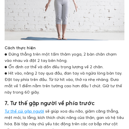
Cách thực hiện
● Đứng thẳng trên một tấm thảm yoga, 2 bàn chân chạm
vào nhau và đặt 2 tay bên hông.
● Ổn định cơ thể và dồn đều trọng lượng về 2 chân.
● Hít vào, nâng 2 tay qua đầu, đan tay và ngửa lòng bàn tay.
Đặt tay phía trên đầu. Từ từ hít vào, thở ra nhẹ nhàng. Đưa
mắt về 1 điểm nằm trên tường cao hơn đầu 1 chút. Giữ tư thế
này trong 60 giây.
7. Tư thế gập người về phía trước
Tư thế cúi gập người
sẽ giúp xoa dịu não, giảm căng thẳng,
mệt mỏi, lo lắng, kích thích chức năng của thận, gan và hệ tiêu
hóa. Bài tập này chủ yếu tác động trên các cơ bắp như cột