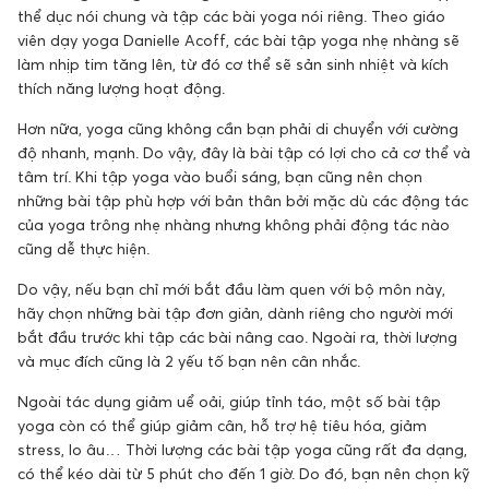
thể dục nói chung và tập các bài yoga nói riêng. Theo giáo
viên dạy yoga Danielle Acoff, các bài tập yoga nhẹ nhàng sẽ
làm nhịp tim tăng lên, từ đó cơ thể sẽ sản sinh nhiệt và kích
thích năng lượng hoạt động.
Hơn nữa, yoga cũng không cần bạn phải di chuyển với cường
độ nhanh, mạnh. Do vậy, đây là bài tập có lợi cho cả cơ thể và
tâm trí. Khi tập yoga vào buổi sáng, bạn cũng nên chọn
những bài tập phù hợp với bản thân bởi mặc dù các động tác
của yoga trông nhẹ nhàng nhưng không phải động tác nào
cũng dễ thực hiện.
Do vậy, nếu bạn chỉ mới bắt đầu làm quen với bộ môn này,
hãy chọn những bài tập đơn giản, dành riêng cho người mới
bắt đầu trước khi tập các bài nâng cao. Ngoài ra, thời lượng
và mục đích cũng là 2 yếu tố bạn nên cân nhắc.
Ngoài tác dụng giảm uể oải, giúp tỉnh táo, một số bài tập
yoga còn có thể giúp giảm cân, hỗ trợ hệ tiêu hóa, giảm
stress, lo âu… Thời lượng các bài tập yoga cũng rất đa dạng,
có thể kéo dài từ 5 phút cho đến 1 giờ. Do đó, bạn nên chọn kỹ