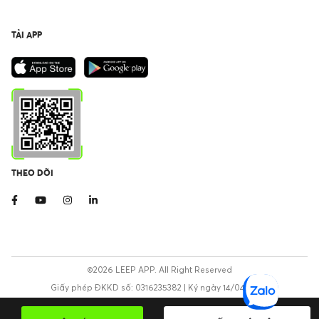
TẢI APP
THEO DÕI
©2026 LEEP APP. All Right Reserved
Giấy phép ĐKKD số: 0316235382 | Ký ngày 14/04/2020