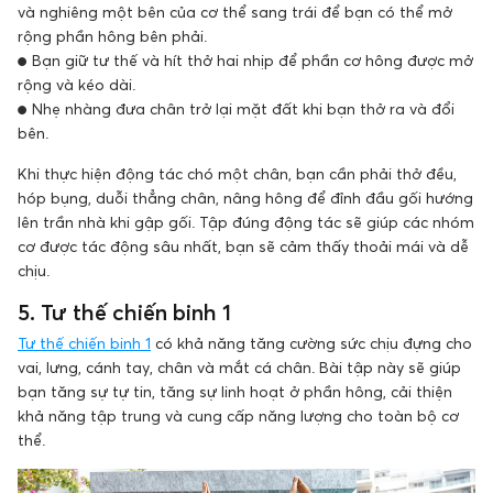
và nghiêng một bên của cơ thể sang trái để bạn có thể mở
rộng phần hông bên phải.
● Bạn giữ tư thế và hít thở hai nhịp để phần cơ hông được mở
rộng và kéo dài.
● Nhẹ nhàng đưa chân trở lại mặt đất khi bạn thở ra và đổi
bên.
Khi thực hiện động tác chó một chân, bạn cần phải thở đều,
hóp bụng, duỗi thẳng chân, nâng hông để đỉnh đầu gối hướng
lên trần nhà khi gập gối. Tập đúng động tác sẽ giúp các nhóm
cơ được tác động sâu nhất, bạn sẽ cảm thấy thoải mái và dễ
chịu.
5. Tư thế chiến binh 1
Tư thế chiến binh 1
có khả năng tăng cường sức chịu đựng cho
vai, lưng, cánh tay, chân và mắt cá chân. Bài tập này sẽ giúp
bạn tăng sự tự tin, tăng sự linh hoạt ở phần hông, cải thiện
khả năng tập trung và cung cấp năng lượng cho toàn bộ cơ
thể.