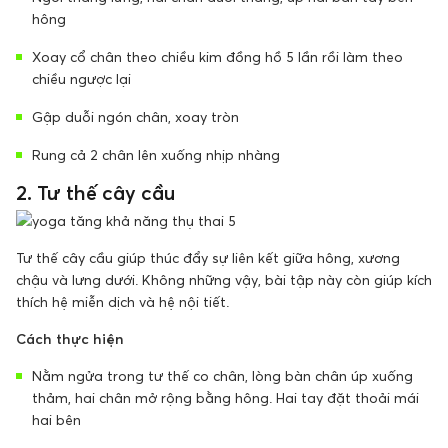
hông
Xoay cổ chân theo chiều kim đồng hồ 5 lần rồi làm theo
chiều ngược lại
Gập duỗi ngón chân, xoay tròn
Rung cả 2 chân lên xuống nhịp nhàng
2. Tư thế cây cầu
Tư thế cây cầu giúp thúc đẩy sự liên kết giữa hông, xương
chậu và lưng dưới. Không những vậy, bài tập này còn giúp kích
thích hệ miễn dịch và hệ nội tiết.
Cách thực hiện
Nằm ngửa trong tư thế co chân, lòng bàn chân úp xuống
thảm, hai chân mở rộng bằng hông. Hai tay đặt thoải mái
hai bên