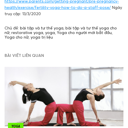
https://www.parents.com/getting-pregnant/pre-pregnancy-
health/exercise/fertility-yoga-how-to-do-a-staff-pose/
Ngày
truy cập: 13/3/2020
Chủ đề:
bài tập và tư thế yoga
,
bài tập và tư thế yoga cho
nữ
,
restorative yoga
,
yoga
,
Yoga cho người mới bắt đầu
,
Yoga cho nữ
,
yoga trị liệu
BÀI VIẾT LIÊN QUAN
YOGA