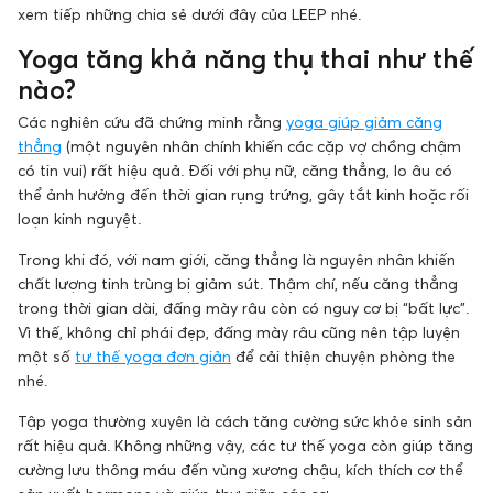
xem tiếp những chia sẻ dưới đây của LEEP nhé.
Yoga tăng khả năng thụ thai như thế
nào?
Các nghiên cứu đã chứng minh rằng
yoga giúp giảm căng
thẳng
(một nguyên nhân chính khiến các cặp vợ chồng chậm
có tin vui) rất hiệu quả. Đối với phụ nữ, căng thẳng, lo âu có
thể ảnh hưởng đến thời gian rụng trứng, gây tắt kinh hoặc rối
loạn kinh nguyệt.
Trong khi đó, với nam giới, căng thẳng là nguyên nhân khiến
chất lượng tinh trùng bị giảm sút. Thậm chí, nếu căng thẳng
trong thời gian dài, đấng mày râu còn có nguy cơ bị “bất lực”.
Vì thế, không chỉ phái đẹp, đấng mày râu cũng nên tập luyện
một số
tư thế yoga đơn giản
để cải thiện chuyện phòng the
nhé.
Tập yoga thường xuyên là cách tăng cường sức khỏe sinh sản
rất hiệu quả. Không những vậy, các tư thế yoga còn giúp tăng
cường lưu thông máu đến vùng xương chậu, kích thích cơ thể