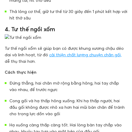
mang tai, hít thở đều
Thả lỏng cơ thể, giữ tư thế từ 30 giây đến 1 phút kết hợp với
hít thở sâu
4. Tư thế ngồi xổm
Tư thế ngồi xổm sẽ giúp bạn có được khung xương chậu dẻo
dai và linh hoạt, từ đó
cải thiện chất lượng chuyện chăn gối,
dễ thụ thai hơn.
Cách thực hiện
Đứng thẳng, hai chân mở rộng bằng hông, hai tay chắp
vào nhau, để trước ngực
Cong gối và hạ thấp hông xuống. Khi hạ thấp người, hai
đầu gối không được nhô xa hơn hai mũi bàn chân để tránh
cho trọng lực dồn vào gối
Hạ xuống càng thấp càng tốt. Hai lòng bàn tay chắp vào
nhau, khuỷu tay tựa vào mặt bên của đầu gối