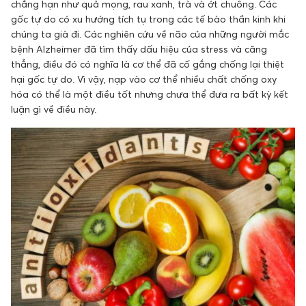
chẳng hạn như quả mọng, rau xanh, trà và ớt chuông. Các
gốc tự do có xu hướng tích tụ trong các tế bào thần kinh khi
chúng ta già đi. Các nghiên cứu về não của những người mắc
bệnh Alzheimer đã tìm thấy dấu hiệu của stress và căng
thẳng, điều đó có nghĩa là cơ thể đã cố gắng chống lại thiệt
hại gốc tự do. Vì vậy, nạp vào cơ thể nhiều chất chống oxy
hóa có thể là một điều tốt nhưng chưa thể đưa ra bất kỳ kết
luận gì về điều này.