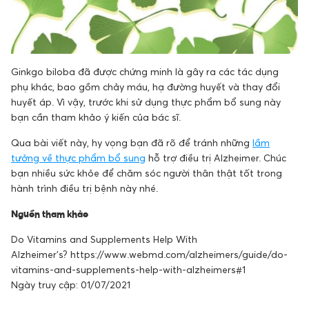
Ginkgo biloba đã được chứng minh là gây ra các tác dụng
phụ khác, bao gồm chảy máu, hạ đường huyết và thay đổi
huyết áp. Vì vậy, trước khi sử dụng thực phẩm bổ sung này
bạn cần tham khảo ý kiến của bác sĩ.
Qua bài viết này, hy vọng bạn đã rõ để tránh những
lầm
tưởng về thực phẩm bổ sung
hỗ trợ điều trị Alzheimer. Chúc
bạn nhiều sức khỏe để chăm sóc người thân thật tốt trong
hành trình điều trị bệnh này nhé.
Nguồn tham khảo
Do Vitamins and Supplements Help With
Alzheimer’s? https://www.webmd.com/alzheimers/guide/do-
vitamins-and-supplements-help-with-alzheimers#1
Ngày truy cập: 01/07/2021