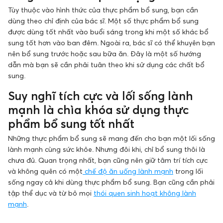
Tùy thuộc vào hình thức của thực phẩm bổ sung, bạn cần
dùng theo chỉ định của bác sĩ. Một số thực phẩm bổ sung
được dùng tốt nhất vào buổi sáng trong khi một số khác bổ
sung tốt hơn vào ban đêm. Ngoài ra, bác sĩ có thể khuyên bạn
nên bổ sung trước hoặc sau bữa ăn. Đây là một số hướng
dẫn mà bạn sẽ cần phải tuân theo khi sử dụng các chất bổ
sung.
Suy nghĩ tích cực và lối sống lành
mạnh là chìa khóa sử dụng thực
phẩm bổ sung tốt nhất
Những thực phẩm bổ sung sẽ mang đến cho bạn một lối sống
lành mạnh cùng sức khỏe. Nhưng đôi khi, chỉ bổ sung thôi là
chưa đủ. Quan trọng nhất, bạn cũng nên giữ tâm trí tích cực
và không quên có một
chế độ ăn uống lành mạnh
trong lối
sống ngay cả khi dùng thực phẩm bổ sung. Bạn cũng cần phải
tập thể dục và từ bỏ mọi
thói quen sinh hoạt không lành
mạnh
.