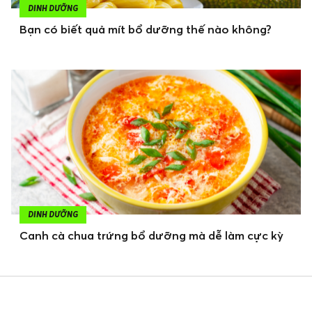
DINH DƯỠNG
Bạn có biết quả mít bổ dưỡng thế nào không?
DINH DƯỠNG
Canh cà chua trứng bổ dưỡng mà dễ làm cực kỳ