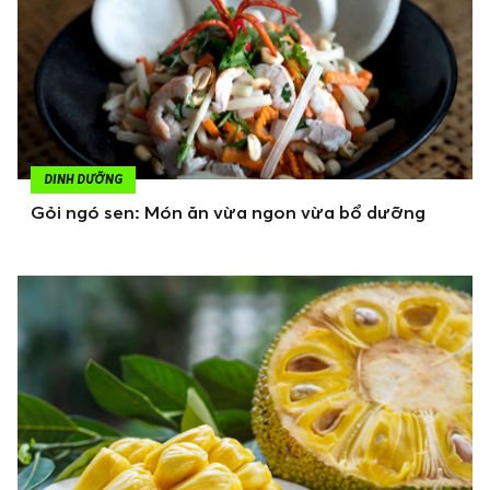
DINH DƯỠNG
Gỏi ngó sen: Món ăn vừa ngon vừa bổ dưỡng