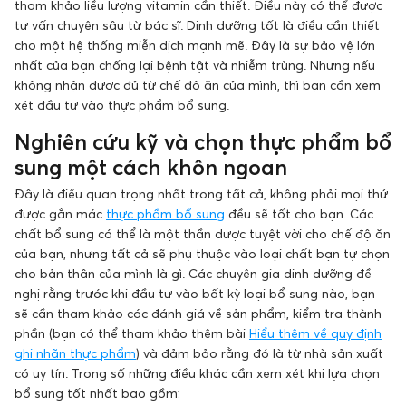
tham khảo liều lượng vitamin cần thiết. Điều này có thể được
tư vấn chuyên sâu từ bác sĩ. Dinh dưỡng tốt là điều cần thiết
cho một hệ thống miễn dịch mạnh mẽ. Đây là sự bảo vệ lớn
nhất của bạn chống lại bệnh tật và nhiễm trùng. Nhưng nếu
không nhận được đủ từ chế độ ăn của mình, thì bạn cần xem
xét đầu tư vào thực phẩm bổ sung.
Nghiên cứu kỹ và chọn thực phẩm bổ
sung một cách khôn ngoan
Đây là điều quan trọng nhất trong tất cả, không phải mọi thứ
được gắn mác
thực phẩm bổ sung
đều sẽ tốt cho bạn. Các
chất bổ sung có thể là một thần dược tuyệt vời cho chế độ ăn
của bạn, nhưng tất cả sẽ phụ thuộc vào loại chất bạn tự chọn
cho bản thân của mình là gì. Các chuyên gia dinh dưỡng đề
nghị rằng trước khi đầu tư vào bất kỳ loại bổ sung nào, bạn
sẽ cần tham khảo các đánh giá về sản phẩm, kiểm tra thành
phần (bạn có thể tham khảo thêm bài
Hiểu thêm về quy định
ghi nhãn thực phẩm
) và đảm bảo rằng đó là từ nhà sản xuất
có uy tín. Trong số những điều khác cần xem xét khi lựa chọn
bổ sung tốt nhất bao gồm: