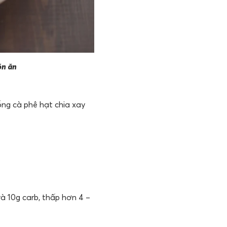
ón ăn
ng cà phê hạt chia xay
và 10g carb, thấp hơn 4 –