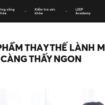
Blog sống
Kiểm tra sức
LEEP
khỏe
khỏe
Academy
PHẨM THAY THẾ LÀNH 
 CÀNG THẤY NGON