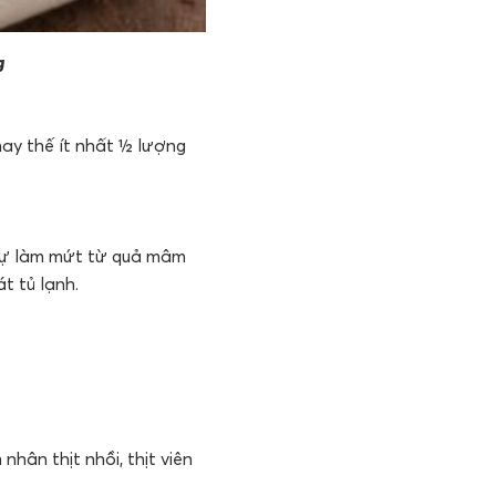
g
ay thế ít nhất ½ lượng
 tự làm mứt từ quả mâm
t tủ lạnh.
hân thịt nhồi, thịt viên