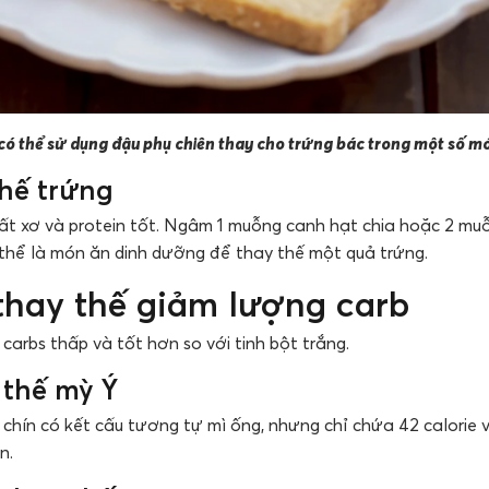
có thể sử dụng đậu phụ chiên thay cho trứng bác trong một số m
thế trứng
ất xơ và protein tốt. Ngâm 1 muỗng canh hạt chia hoặc 2 muỗ
 thể là món ăn dinh dưỡng để thay thế một quả trứng.
hay thế giảm lượng carb
arbs thấp và tốt hơn so với tinh bột trắng.
 thế mỳ Ý
 chín có kết cấu tương tự mì ống, nhưng chỉ chứa 42 calorie 
n.