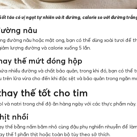
Sốt táo có vị ngọt tự nhiên và ít đường, calorie so với đường trắn
 đường nâu
ng đường nâu hoặc mật ong, bạn có thể dùng xoài tươi để th
giảm lượng đường và calorie xuống 5 lần.
thay thế mứt đóng hộp
hứa nhiều đường và chất bảo quản, trong khi đó, bạn có thể
ấu trên lửa vừa cho đến khi đặc sệt và bảo quản trong ngăn má
hay thế tốt cho tim
ol và natri trong chế độ ăn hàng ngày với các thực phẩm này.
hịt nhồi
ay thế bằng nấm băm nhỏ cùng đậu phụ nghiền nhuyễn để làm n
ay thế 1 phần thịt hoặc toàn bộ tùy theo sở thích.