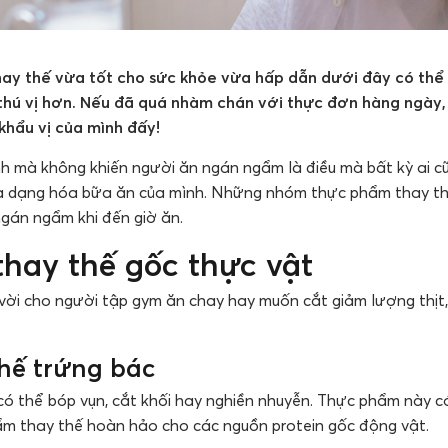
ay thế vừa tốt cho sức khỏe vừa hấp dẫn dưới đây có thể
hú vị hơn. Nếu đã quá nhàm chán với thực đơn hàng ngày, 
khẩu vị của mình đấy!
 mà không khiến người ăn ngán ngẩm là điều mà bất kỳ ai c
 đa dạng hóa bữa ăn của mình. Những nhóm thực phẩm thay th
gán ngẩm khi đến giờ ăn.
hay thế gốc thực vật
 vời cho người tập gym ăn chay hay muốn cắt giảm lượng thịt,
hế trứng bác
ó thể bóp vụn, cắt khối hay nghiền nhuyễn. Thực phẩm này c
ẩm thay thế hoàn hảo cho các nguồn protein gốc động vật.