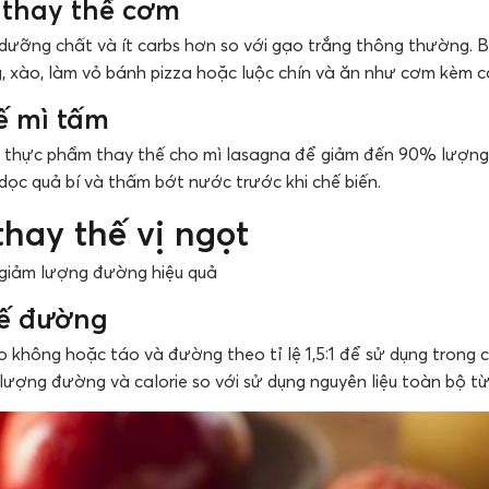
 thay thế cơm
 dưỡng chất và ít carbs hơn so với gạo trắng thông thường. 
, xào, làm vỏ bánh pizza hoặc luộc chín và ăn như cơm kèm 
hế mì tấm
àm thực phẩm thay thế cho mì lasagna để giảm đến 90% lượng 
dọc quả bí và thấm bớt nước trước khi chế biến.
hay thế vị ngọt
 giảm lượng đường hiệu quả
hế đường
o không hoặc táo và đường theo tỉ lệ 1,5:1 để sử dụng trong 
lượng đường và calorie so với sử dụng nguyên liệu toàn bộ t