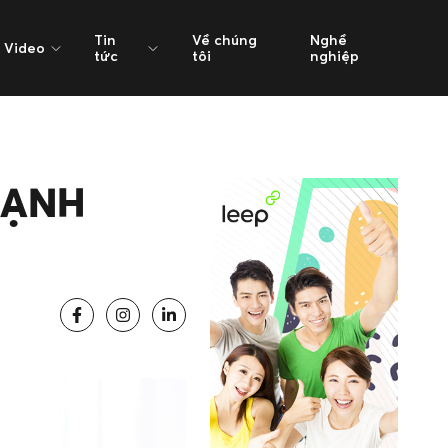
Tin
Về chúng
Nghề
Video
tức
tôi
nghiệp
MẠNH