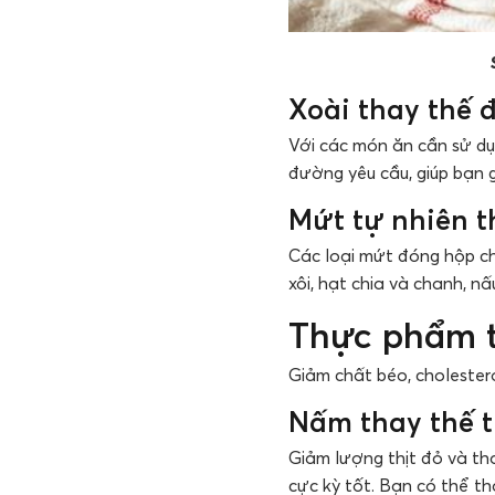
Xoài thay thế
Với các món ăn cần sử dụ
đường yêu cầu, giúp bạn 
Mứt tự nhiên 
Các loại mứt đóng hộp c
xôi, hạt chia và chanh, n
Thực phẩm t
Giảm chất béo, cholester
Nấm thay thế t
Giảm lượng thịt đỏ và th
cực kỳ tốt. Bạn có thể th