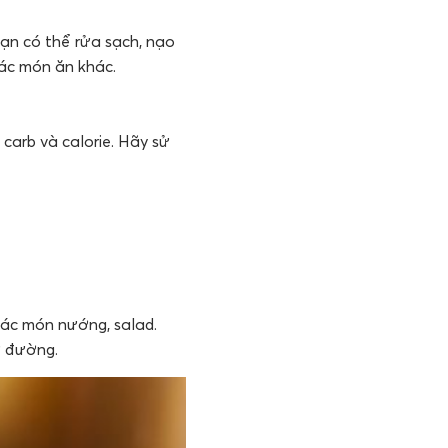
Bạn có thể rửa sạch, nạo
các món ăn khác.
carb và calorie. Hãy sử
các món nướng, salad.
ừ đường.