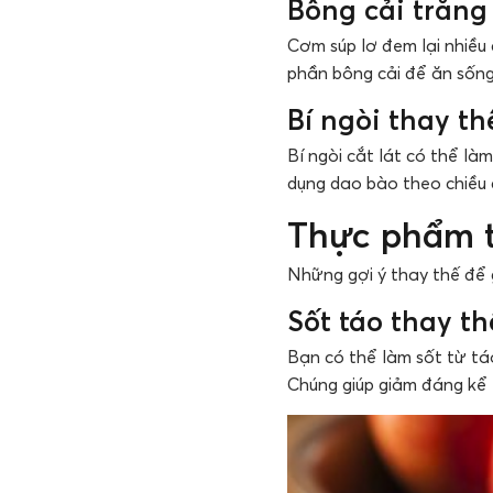
Bông cải trắng
Cơm súp lơ đem lại nhiều
phần bông cải để ăn sống
Bí ngòi thay t
Bí ngòi cắt lát có thể l
dụng dao bào theo chiều 
Thực phẩm t
Những gợi ý thay thế để
Sốt táo thay t
Bạn có thể làm sốt từ tá
Chúng giúp giảm đáng kể 