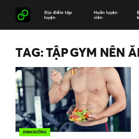
Địa điểm tập
Huấn luyện
luyện
viên
TAG: TẬP GYM NÊN Ă
DINH DƯỠNG