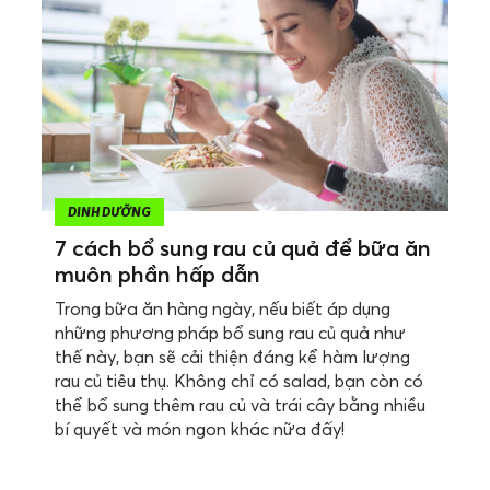
DINH DƯỠNG
7 cách bổ sung rau củ quả để bữa ăn
muôn phần hấp dẫn
Trong bữa ăn hàng ngày, nếu biết áp dụng
những phương pháp bổ sung rau củ quả như
thế này, bạn sẽ cải thiện đáng kể hàm lượng
rau củ tiêu thụ. Không chỉ có salad, bạn còn có
thể bổ sung thêm rau củ và trái cây bằng nhiều
bí quyết và món ngon khác nữa đấy!