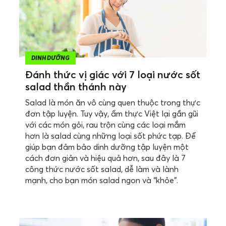
DINH DƯỠNG
Đánh thức vị giác với 7 loại nước sốt
salad thần thánh này
Salad là món ăn vô cùng quen thuộc trong thực
đơn tập luyện. Tuy vậy, ẩm thực Việt lại gần gũi
với các món gỏi, rau trộn cùng các loại mắm
hơn là salad cùng những loại sốt phức tạp. Để
giúp bạn đảm bảo dinh dưỡng tập luyện một
cách đơn giản và hiệu quả hơn, sau đây là 7
công thức nước sốt salad, dễ làm và lành
mạnh, cho bạn món salad ngon và “khỏe”.