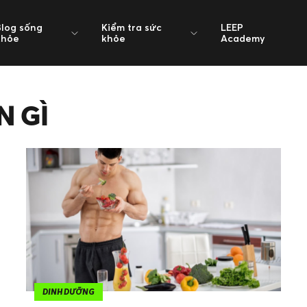
Blog sống
Kiểm tra sức
LEEP
khỏe
khỏe
Academy
N GÌ
DINH DƯỠNG