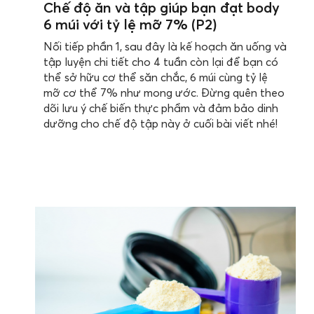
Chế độ ăn và tập giúp bạn đạt body
6 múi với tỷ lệ mỡ 7% (P2)
Nối tiếp phần 1, sau đây là kế hoạch ăn uống và
tập luyện chi tiết cho 4 tuần còn lại để bạn có
thể sở hữu cơ thể săn chắc, 6 múi cùng tỷ lệ
mỡ cơ thể 7% như mong ước. Đừng quên theo
dõi lưu ý chế biến thực phẩm và đảm bảo dinh
dưỡng cho chế độ tập này ở cuối bài viết nhé!