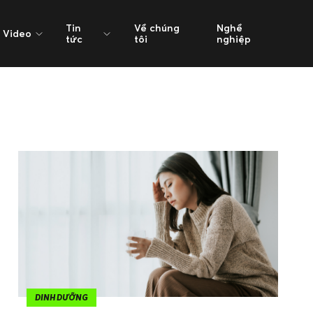
Tin
Về chúng
Nghề
Video
tức
tôi
nghiệp
DINH DƯỠNG