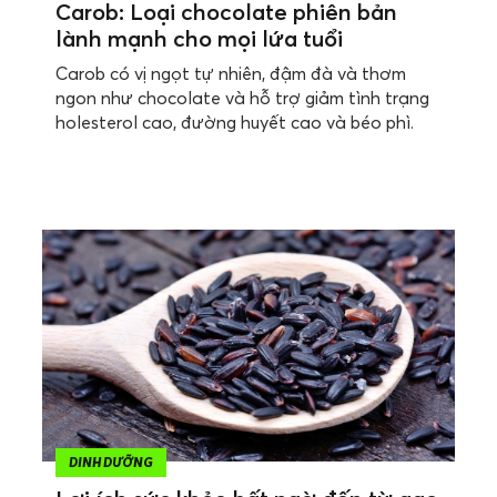
Carob: Loại chocolate phiên bản
lành mạnh cho mọi lứa tuổi
Carob có vị ngọt tự nhiên, đậm đà và thơm
ngon như chocolate và hỗ trợ giảm tình trạng
holesterol cao, đường huyết cao và béo phì.
DINH DƯỠNG