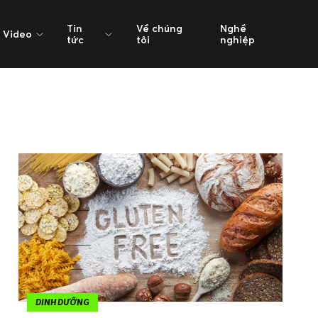
Tin
Về chúng
Nghề
Video
tức
tôi
nghiệp
DINH DƯỠNG