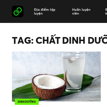
Địa điểm tập
Huấn luyện
luyện
viên
TAG: CHẤT DINH DƯ
DINH DƯỠNG