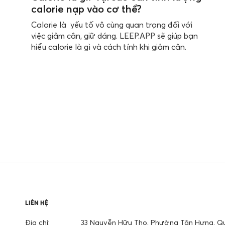
calorie nạp vào cơ thể?
Calorie là yếu tố vô cùng quan trọng đối với
việc giảm cân, giữ dáng. LEEP.APP sẽ giúp bạn
hiểu calorie là gì và cách tính khi giảm cân.
LIÊN HỆ
Địa chỉ:
33 Nguyễn Hữu Thọ, Phường Tân Hưng, Qu