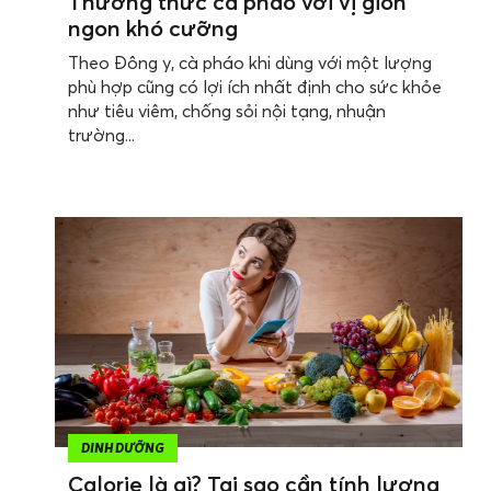
Thưởng thức cà pháo với vị giòn
ngon khó cưỡng
Theo Đông y, cà pháo khi dùng với một lượng
phù hợp cũng có lợi ích nhất định cho sức khỏe
như tiêu viêm, chống sỏi nội tạng, nhuận
trường...
DINH DƯỠNG
Calorie là gì? Tại sao cần tính lượng