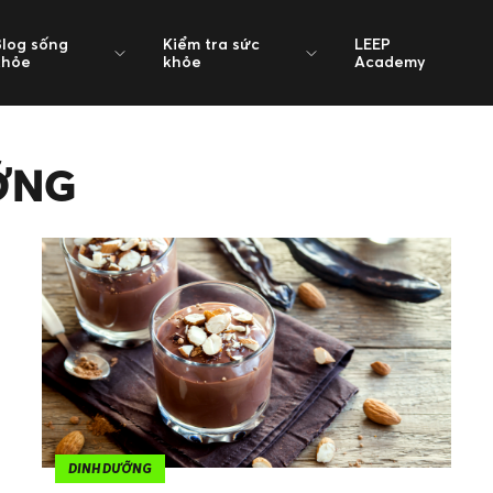
Blog sống
Kiểm tra sức
LEEP
khỏe
khỏe
Academy
ỠNG
DINH DƯỠNG