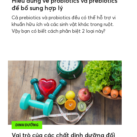
Hiểu đúng về probiotics và prebiotics
để bổ sung hợp lý
Cả prebiotics và probiotics đều có thể hỗ trợ vi
khuẩn hữu ích và các sinh vật khác trong ruột.
Vậy bạn có biết cách phân biệt 2 loại này?
DINH DƯỠNG
Vai trò của các chất dinh dưỡng đối