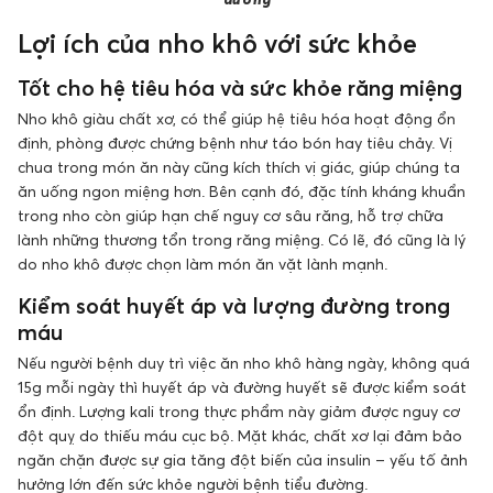
Lợi ích của nho khô với sức khỏe
Tốt cho hệ tiêu hóa và sức khỏe răng miệng
Nho khô giàu chất xơ, có thể giúp hệ tiêu hóa hoạt động ổn
định, phòng được chứng bệnh như táo bón hay tiêu chảy. Vị
chua trong món ăn này cũng kích thích vị giác, giúp chúng ta
ăn uống ngon miệng hơn. Bên cạnh đó, đặc tính kháng khuẩn
trong nho còn giúp hạn chế nguy cơ sâu răng, hỗ trợ chữa
lành những thương tổn trong răng miệng. Có lẽ, đó cũng là lý
do nho khô được chọn làm món ăn vặt lành mạnh.
Kiểm soát huyết áp và lượng đường trong
máu
Nếu người bệnh duy trì việc ăn nho khô hàng ngày, không quá
15g mỗi ngày thì huyết áp và đường huyết sẽ được kiểm soát
ổn định. Lượng kali trong thực phẩm này giảm được nguy cơ
đột quỵ do thiếu máu cục bộ. Mặt khác, chất xơ lại đảm bảo
ngăn chặn được sự gia tăng đột biến của insulin – yếu tố ảnh
hưởng lớn đến sức khỏe người bệnh tiểu đường.