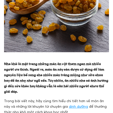
Nho khô là một trong những món ăn vặt thơm ngon mà nhiều
người ưa thích. Ngoài ra, món ăn này còn được sử dụng để làm
nguyên liệu bổ sung cho nhiều món tráng miệng như sữa chua
hay đồ ăn nhẹ như ngũ cốc. Tuy nhiên, ăn nhiều nho có ảnh hưởng
gì đến sức khỏe hay không vẫn là câu hỏi nhiều người chưa thể
giải đáp.
Trong bài viết này, hãy cùng tìm hiểu chi tiết hơn về món ăn
này và những lời khuyên từ chuyên gia
dinh dưỡng
để thưởng
thức nho khô một cách khoa học nhất.