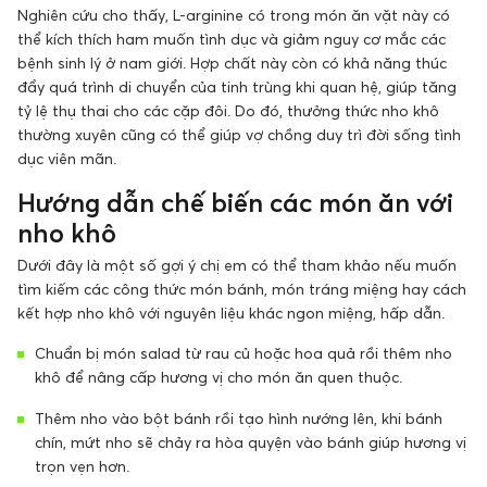
Nghiên cứu cho thấy, L-arginine có trong món ăn vặt này có
thể kích thích ham muốn tình dục và giảm nguy cơ mắc các
bệnh sinh lý ở nam giới. Hợp chất này còn có khả năng thúc
đẩy quá trình di chuyển của tinh trùng khi quan hệ, giúp tăng
tỷ lệ thụ thai cho các cặp đôi. Do đó, thưởng thức nho khô
thường xuyên cũng có thể giúp vợ chồng duy trì đời sống tình
dục viên mãn.
Hướng dẫn chế biến các món ăn với
nho khô
Dưới đây là một số gợi ý chị em có thể tham khảo nếu muốn
tìm kiếm các công thức món bánh, món tráng miệng hay cách
kết hợp nho khô với nguyên liệu khác ngon miệng, hấp dẫn.
Chuẩn bị món salad từ rau củ hoặc hoa quả rồi thêm nho
khô để nâng cấp hương vị cho món ăn quen thuộc.
Thêm nho vào bột bánh rồi tạo hình nướng lên, khi bánh
chín, mứt nho sẽ chảy ra hòa quyện vào bánh giúp hương vị
trọn vẹn hơn.