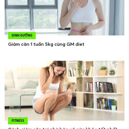
DINH DƯỠNG
Giảm cân 1 tuần 5kg cùng GM diet
FITNESS