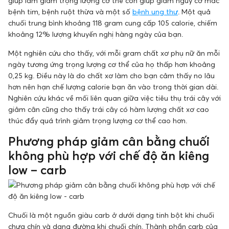
giúp làm giảm trọng lượng cơ thể còn giúp giảm nguy cơ mắc
bệnh tim, bệnh ruột thừa và một số
bệnh ung thư
. Một quả
chuối trung bình khoảng 118 gram cung cấp 105 calorie, chiếm
khoảng 12% lượng khuyến nghị hàng ngày của bạn.
Một nghiên cứu cho thấy, với mỗi gram chất xơ phụ nữ ăn mỗi
ngày tương ứng trọng lượng cơ thể của họ thấp hơn khoảng
0,25 kg. Điều này là do chất xơ làm cho bạn cảm thấy no lâu
hơn nên hạn chế lượng calorie bạn ăn vào trong thời gian dài.
Nghiên cứu khác về mối liên quan giữa việc tiêu thụ trái cây với
giảm cân cũng cho thấy trái cây có hàm lượng chất xơ cao
thúc đẩy quá trình giảm trọng lượng cơ thể cao hơn.
Phương pháp giảm cân bằng chuối
không phù hợp với chế độ ăn kiêng
low – carb
Chuối là một nguồn giàu carb ở dưới dạng tinh bột khi chuối
chưa chín và dạng đường khi chuối chín. Thành phần carb của