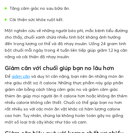
Tăng cảm giác no sau bữa ăn.
Cải thiện sức khỏe ruột kết.
Một nghiên cứu về những người béo phì, mắc bệnh tiểu đường
cho thấy, chuối xanh chứa nhiều tinh bột kháng ảnh hưởng
đến trọng lượng cơ thể và độ nhạy insulin. Uống 24 gram tinh
bột chuối mỗi ngày trong 4 tuần liên tiếp giúp giảm 1,2 kg cân
nặng và cải thiện độ nhạy insulin.
Giảm cân với chuối giúp bạn no lâu hơn
Để
giảm cân
và duy trì cân nặng, bạn nên ăn những món ăn
nhẹ giàu chất xơ, ít calorie. Những thực phẩm này góp phần
giảm cân bằng cách tăng cảm giác no và giảm cảm giác
thèm ăn giúp mọi người ăn ít calorie hơn hoặc không ăn thêm
nhiều calorie không cần thiết. Chuối có thể giúp bạn no hơn
rất nhiều so với các món ăn vặt khác có hàm lượng calorie
cao hơn. Tuy nhiên, chúng lại không hoàn toàn gây no giống
một số loại trái cây khác như táo và cam.