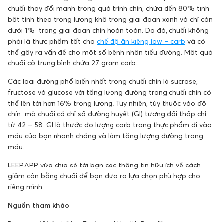
chuối thay đổi mạnh trong quá trình chín, chứa đến 80% tinh
bột tính theo trọng lượng khô trong giai đoạn xanh và chỉ còn
dưới 1% trong giai đoạn chín hoàn toàn. Do đó, chuối không
phải là thực phẩm tốt cho
chế độ ăn kiêng low – carb
và có
thể gây ra vấn đề cho một số bệnh nhân tiểu đường. Một quả
chuối cỡ trung bình chứa 27 gram carb.
Các loại đường phổ biến nhất trong chuối chín là sucrose,
fructose và glucose với tổng lượng đường trong chuối chín có
thể lên tới hơn 16% trọng lượng. Tuy nhiên, tùy thuộc vào độ
chín mà chuối có chỉ số đường huyết (GI) tương đối thấp chỉ
từ 42 – 58. GI là thước đo lượng carb trong thực phẩm đi vào
máu của bạn nhanh chóng và làm tăng lượng đường trong
máu.
LEEP.APP vừa chia sẻ tới bạn các thông tin hữu ích về cách
giảm cân bằng chuối để bạn đưa ra lựa chọn phù hợp cho
riêng mình.
Nguồn tham khảo