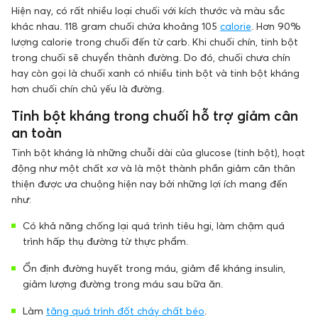
Hiện nay, có rất nhiều loại chuối với kích thước và màu sắc
khác nhau. 118 gram chuối chứa khoảng 105
calorie
. Hơn 90%
lượng calorie trong chuối đến từ carb. Khi chuối chín, tinh bột
trong chuối sẽ chuyển thành đường. Do đó, chuối chưa chín
hay còn gọi là chuối xanh có nhiều tinh bột và tinh bột kháng
hơn chuối chín chủ yếu là đường.
Tinh bột kháng trong chuối hỗ trợ giảm cân
an toàn
Tinh bột kháng là những chuỗi dài của glucose (tinh bột), hoạt
động như một chất xơ và là một thành phần giảm cân thân
thiện được ưa chuộng hiện nay bởi những lợi ích mang đến
như:
Có khả năng chống lại quá trình tiêu hgi, làm chậm quá
trình hấp thụ đường từ thực phẩm.
Ổn định đường huyết trong máu, giảm đề kháng insulin,
giảm lượng đường trong máu sau bữa ăn.
Làm
tăng quá trình đốt cháy chất béo
.