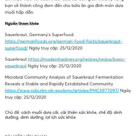
bạn sẽ thành công đem đến cho bữa ăn gia đình món dưa
muối hấp dẫn.
Nguồn tham khảo
Sauerkraut, Germany’s Superfood
https://germanfoods.org/german-food-facts/sauerkraut-
superfood/
Ngày truy cập: 25/12/2020
Sauerkraut
https://madeinhackney.org/recipes/recipe/basic-
sauerkraut
Ngày truy cập: 25/12/2020
Microbial Community Analysis of Sauerkraut Fermentation
Reveals a Stable and Rapidly Established Community
https://www.ncbi.nlm.nih.gov/pmc/articles/PMC5977097/
Ngày
truy cập: 25/12/2020
Chủ đề:
cách muối dưa cải
,
cải thiện sức khỏe
,
chế độ dinh
dưỡng
,
dinh dưỡng
,
lợi ích sức khỏe