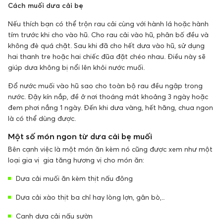
Cách muối dưa cải bẹ
Nếu thích bạn có thể trộn rau cải cùng với hành lá hoặc hành
tím trước khi cho vào hũ. Cho rau cải vào hũ, phân bố đều và
không đè quá chặt. Sau khi đã cho hết dưa vào hũ, sử dụng
hai thanh tre hoặc hai chiếc đũa đặt chéo nhau. Điều này sẽ
giúp dưa không bị nổi lên khỏi nước muối.
Đổ nước muối vào hũ sao cho toàn bộ rau đều ngập trong
nước. Đậy kín nắp, đề ở nơi thoáng mát khoảng 3 ngày hoặc
đem phơi nắng 1 ngày. Đến khi dưa vàng, hết hăng, chua ngon
là có thể dùng được.
Một số món ngon từ dưa cải bẹ muối
Bên cạnh việc là một món ăn kèm nó cũng được xem như một
loại gia vị gia tăng hương vị cho món ăn:
Dưa cải muối ăn kèm thịt nấu đông
Dưa cải xào thịt ba chỉ hay lòng lợn, gân bò,..
Canh dưa cải nấu sườn