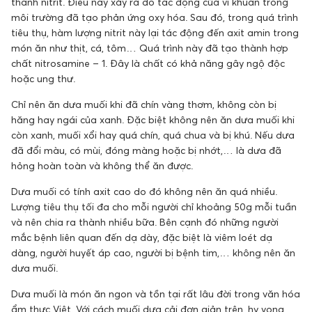
thành nitrit. Điều này xảy ra do tác động của vi khuẩn trong
môi trường đã tạo phản ứng oxy hóa. Sau đó, trong quá trình
tiêu thụ, hàm lượng nitrit này lại tác động đến axit amin trong
món ăn như thịt, cá, tôm… Quá trình này đã tạo thành hợp
chất nitrosamine – 1. Đây là chất có khả năng gây ngộ độc
hoặc ung thư.
Chỉ nên ăn dưa muối khi đã chín vàng thơm, không còn bị
hăng hay ngái của xanh. Đặc biệt không nên ăn dưa muối khi
còn xanh, muối xổi hay quá chín, quá chua và bị khú. Nếu dưa
đã đổi màu, có mùi, đóng màng hoặc bị nhớt,… là dưa đã
hỏng hoàn toàn và không thể ăn được.
Dưa muối có tính axit cao do đó không nên ăn quá nhiều.
Lượng tiêu thụ tối đa cho mỗi người chỉ khoảng 50g mỗi tuần
và nên chia ra thành nhiều bữa. Bên cạnh đó những người
mắc bệnh liên quan đến dạ dày, đặc biệt là viêm loét dạ
dàng, người huyết áp cao, người bị bệnh tim,… không nên ăn
dưa muối.
Dưa muối là món ăn ngon và tồn tại rất lâu đời trong văn hóa
ẩm thực Việt. Với cách muối dưa cải đơn giản trên, hy vọng