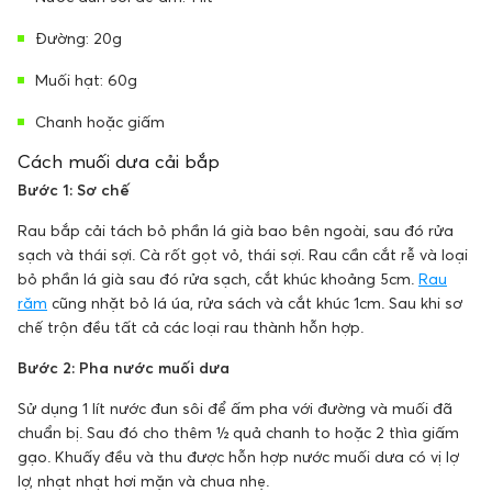
Đường: 20g
Muối hạt: 60g
Chanh hoặc giấm
Cách muối dưa cải bắp
Bước 1: Sơ chế
Rau bắp cải tách bỏ phần lá già bao bên ngoài, sau đó rửa
sạch và thái sợi. Cà rốt gọt vỏ, thái sợi. Rau cần cắt rễ và loại
bỏ phần lá già sau đó rửa sạch, cắt khúc khoảng 5cm.
Rau
răm
cũng nhặt bỏ lá úa, rửa sách và cắt khúc 1cm. Sau khi sơ
chế trộn đều tất cả các loại rau thành hỗn hợp.
Bước 2: Pha nước muối dưa
Sử dụng 1 lít nước đun sôi để ấm pha với đường và muối đã
chuẩn bị. Sau đó cho thêm ½ quả chanh to hoặc 2 thìa giấm
gạo. Khuấy đều và thu được hỗn hợp nước muối dưa có vị lợ
lợ, nhạt nhạt hơi mặn và chua nhẹ.