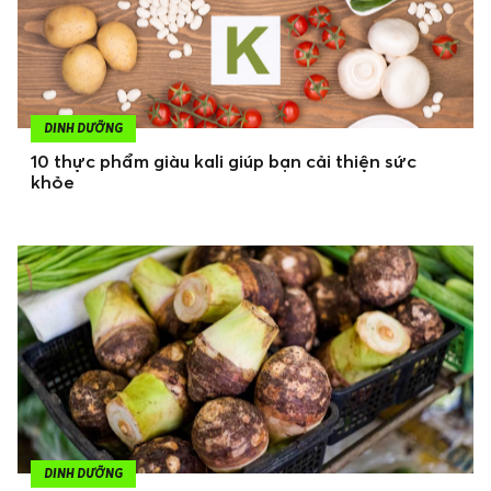
DINH DƯỠNG
10 thực phẩm giàu kali giúp bạn cải thiện sức
khỏe
DINH DƯỠNG