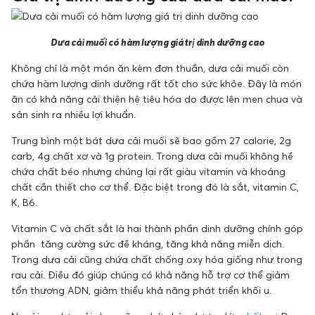
Dưa cải muối có hàm lượng giá trị dinh dưỡng cao
Không chỉ là một món ăn kèm đơn thuần, dưa cải muối còn
chứa hàm lượng dinh dưỡng rất tốt cho sức khỏe. Đây là món
ăn có khả năng cải thiện hệ tiêu hóa do được lên men chua và
sản sinh ra nhiều lợi khuẩn.
Trung bình một bát dưa cải muối sẽ bao gồm 27 calorie, 2g
carb, 4g chất xơ và 1g protein. Trong dưa cải muối không hề
chứa chất béo nhưng chúng lại rất giàu vitamin và khoáng
chất cần thiết cho cơ thể. Đặc biệt trong đó là sắt, vitamin C,
K, B6.
Vitamin C và chất sắt là hai thành phần dinh dưỡng chính góp
phần tăng cường sức đề kháng, tăng khả năng miễn dịch.
Trong dưa cải cũng chứa chất chống oxy hóa giống như trong
rau cải. Điều đó giúp chúng có khả năng hỗ trợ cơ thể giảm
tổn thương ADN, giảm thiểu khả năng phát triển khối u.