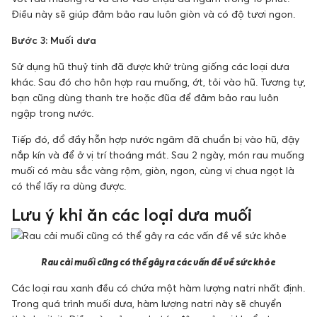
Điều này sẽ giúp đảm bảo rau luôn giòn và có độ tươi ngon.
Bước 3: Muối dưa
Sử dụng hũ thuỷ tinh đã được khử trùng giống các loại dưa
khác. Sau đó cho hôn hợp rau muống, ớt, tỏi vào hũ. Tương tự,
bạn cũng dùng thanh tre hoặc đũa để đảm bảo rau luôn
ngập trong nước.
Tiếp đó, đổ đầy hỗn hợp nước ngâm đã chuẩn bị vào hũ, đậy
nắp kín và để ở vị trí thoáng mát. Sau 2 ngày, món rau muống
muối có màu sắc vàng rộm, giòn, ngon, cùng vị chua ngọt là
có thể lấy ra dùng được.
Lưu ý khi ăn các loại dưa muối
Rau cải muối cũng có thể gây ra các vấn đề về sức khỏe
Các loại rau xanh đều có chứa một hàm lượng natri nhất định.
Trong quá trình muối dưa, hàm lượng natri này sẽ chuyển