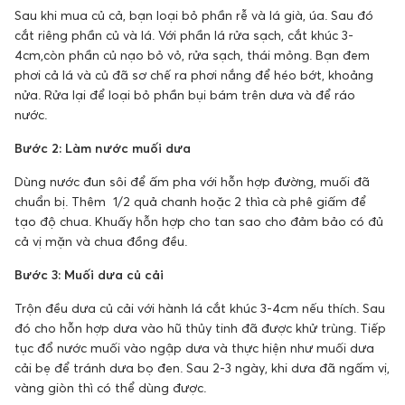
Sau khi mua củ cả, bạn loại bỏ phần rễ và lá già, úa. Sau đó
cắt riêng phần củ và lá. Với phần lá rửa sạch, cắt khúc 3-
4cm,còn phần củ nạo bỏ vỏ, rửa sạch, thái mỏng. Bạn đem
phơi cả lá và củ đã sơ chế ra phơi nắng để héo bớt, khoảng
nửa. Rửa lại để loại bỏ phần bụi bám trên dưa và để ráo
nước.
Bước 2: Làm nước muối dưa
Dùng nước đun sôi để ấm pha với hỗn hợp đường, muối đã
chuẩn bị. Thêm 1/2 quả chanh hoặc 2 thìa cà phê giấm để
tạo độ chua. Khuấy hỗn hợp cho tan sao cho đảm bảo có đủ
cả vị mặn và chua đồng đều.
Bước 3: Muối dưa củ cải
Trộn đều dưa củ cải với hành lá cắt khúc 3-4cm nếu thích. Sau
đó cho hỗn hợp dưa vào hũ thủy tinh đã được khử trùng. Tiếp
tục đổ nước muối vào ngập dưa và thực hiện như muối dưa
cải bẹ để tránh dưa bọ đen. Sau 2-3 ngày, khi dưa đã ngấm vị,
vàng giòn thì có thể dùng được.