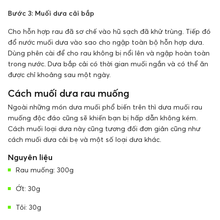
Bước 3: Muối dưa cải bắp
Cho hỗn hợp rau đã sơ chế vào hũ sạch đã khử trùng. Tiếp đó
đổ nước muối dưa vào sao cho ngập toàn bộ hỗn hợp dưa.
Dùng phên cài để cho rau không bị nổi lên và ngập hoàn toàn
trong nước. Dưa bắp cải có thời gian muối ngắn và có thể ăn
được chỉ khoảng sau một ngày.
Cách muối dưa rau muống
Ngoài những món dưa muối phổ biến trên thì dưa muối rau
muống độc đáo cũng sẽ khiến bạn bị hấp dẫn không kém.
Cách muối loại dưa này cũng tương đối đơn giản cũng như
cách muối dưa cải bẹ và một số loại dưa khác.
Nguyên liệu
Rau muống: 300g
Ớt: 30g
Tỏi: 30g