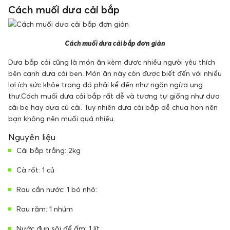
Cách muối dưa cải bắp
Cách muối dưa cải bắp đơn giản
Dưa bắp cải cũng là món ăn kèm được nhiều người yêu thích
bên cạnh dưa cải ben. Món ăn này còn được biết đến với nhiều
lợi ích sức khỏe trong đó phải kể đến như ngăn ngừa ung
thư.Cách muối dưa cải bắp rất dễ và tương tự giống như dưa
cải bẹ hay dưa củ cải. Tuy nhiên dưa cải bắp dễ chua hơn nên
bạn không nên muối quá nhiều.
Nguyên liệu
Cải bắp trắng: 2kg
Cà rốt: 1 củ
Rau cần nước: 1 bó nhỏ:
Rau răm: 1 nhúm
Nước đun sôi để ấm: 1 lít