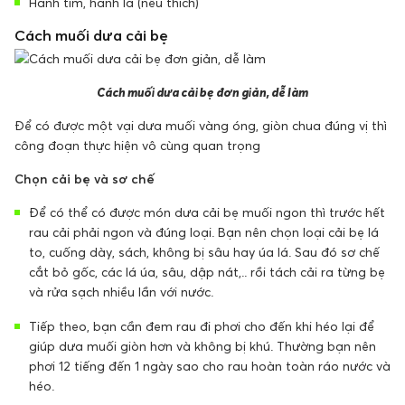
Hành tím, hành lá (nếu thích)
Cách muối dưa cải bẹ
Cách muối dưa cải bẹ đơn giản, dễ làm
Để có được một vại dưa muối vàng óng, giòn chua đúng vị thì
công đoạn thực hiện vô cùng quan trọng
Chọn cải bẹ và sơ chế
Để có thể có được món dưa cải bẹ muối ngon thì trước hết
rau cải phải ngon và đúng loại. Bạn nên chọn loại cải bẹ lá
to, cuống dày, sách, không bị sâu hay úa lá. Sau đó sơ chế
cắt bỏ gốc, các lá úa, sâu, dập nát,.. rồi tách cải ra từng bẹ
và rửa sạch nhiều lần với nước.
Tiếp theo, bạn cần đem rau đi phơi cho đến khi héo lại để
giúp dưa muối giòn hơn và không bị khú. Thường bạn nên
phơi 12 tiếng đến 1 ngày sao cho rau hoàn toàn ráo nước và
héo.