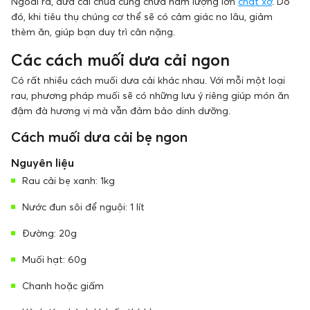
Ngoài ra, dưa cải chua cũng chứa hàm lượng lớn
chất xơ
. Do
đó, khi tiêu thụ chúng cơ thể sẽ có cảm giác no lâu, giảm
thèm ăn, giúp bạn duy trì cân nặng.
Các cách muối dưa cải ngon
Có rất nhiều cách muối dưa cải khác nhau. Với mỗi một loại
rau, phương pháp muối sẽ có những lưu ý riêng giúp món ăn
đậm đà hương vị mà vẫn đảm bảo dinh dưỡng.
Cách muối dưa cải bẹ ngon
Nguyên liệu
Rau cải bẹ xanh: 1kg
Nước đun sôi để nguội: 1 lít
Đường: 20g
Muối hạt: 60g
Chanh hoặc giấm