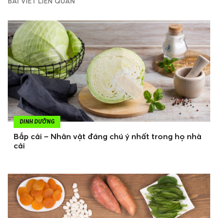
BÀI VIẾT LIÊN QUAN
DINH DƯỠNG
Bắp cải – Nhân vật đáng chú ý nhất trong họ nhà
cải