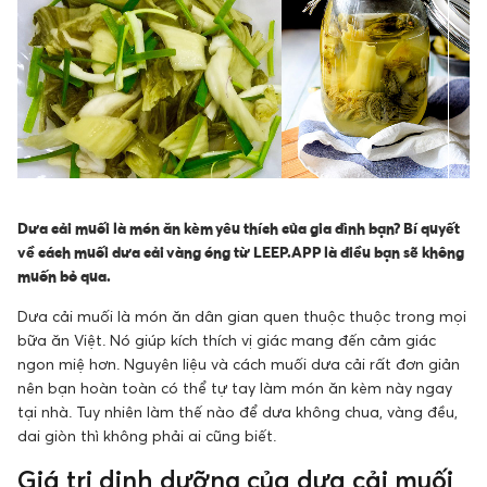
Dưa cải muối là món ăn kèm yêu thích của gia đình bạn? Bí quyết
về cách muối dưa cải vàng óng từ LEEP.APP là điều bạn sẽ không
muốn bỏ qua.
Dưa cải muối là món ăn dân gian quen thuộc thuộc trong mọi
bữa ăn Việt. Nó giúp kích thích vị giác mang đến cảm giác
ngon miệ hơn. Nguyên liệu và cách muối dưa cải rất đơn giản
nên bạn hoàn toàn có thể tự tay làm món ăn kèm này ngay
tại nhà. Tuy nhiên làm thế nào để dưa không chua, vàng đều,
dai giòn thì không phải ai cũng biết.
Giá trị dinh dưỡng của dưa cải muối