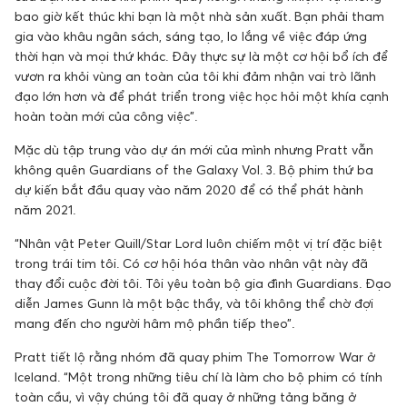
bao giờ kết thúc khi bạn là một nhà sản xuất. Bạn phải tham
gia vào khâu ngân sách, sáng tạo, lo lắng về việc đáp ứng
thời hạn và mọi thứ khác. Đây thực sự là một cơ hội bổ ích để
vươn ra khỏi vùng an toàn của tôi khi đảm nhận vai trò lãnh
đạo lớn hơn và để phát triển trong việc học hỏi một khía cạnh
hoàn toàn mới của công việc”.
Mặc dù tập trung vào dự án mới của mình nhưng Pratt vẫn
không quên Guardians of the Galaxy Vol. 3. Bộ phim thứ ba
dự kiến ​​bắt đầu quay vào năm 2020 để có thể phát hành
năm 2021.
“Nhân vật Peter Quill/Star Lord luôn chiếm một vị trí đặc biệt
trong trái tim tôi. Có cơ hội hóa thân vào nhân vật này đã
thay đổi cuộc đời tôi. Tôi yêu toàn bộ gia đình Guardians. Đạo
diễn James Gunn là một bậc thầy, và tôi không thể chờ đợi
mang đến cho người hâm mộ phần tiếp theo”.
Pratt tiết lộ rằng nhóm đã quay phim The Tomorrow War ở
Iceland. “Một trong những tiêu chí là làm cho bộ phim có tính
toàn cầu, vì vậy chúng tôi đã quay ở những tảng băng ở