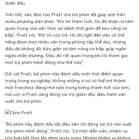
chiến đấu.
Trên hết, việc đào tạo Pratt cho bộ phim đã giúp anh trên
nhiều phương diện khác. “Khi tôi thêm tuổi, tôi đã nhận ra tầm
quan trọng của việc thực sự dành thời gian để kéo căng cơ
bắp”, Pratt nói. “Khi tôi còn trẻ, tôi chỉ nghĩ đến việc có thể
nâng được bao nhiêu cân trong phòng tập thể dục, nhưng
điều đó không đủ. Kéo giãn và làm nóng cơ bắp giúp ngăn
ngừa chấn thương. Điều đó rất quan trọng khi tôi tham gia
một bộ phim hành động như thế này”.
Đối với Pratt, bộ phim này đánh dấu một thời điểm quan
trọng trong sự nghiệp, không những vì nó có thể trở thành
một franchise đáng nhớ nữa trong bảng thành tích của anh,
mà còn vì Pratt cũng đóng vai trò giám đốc điều hành sản
xuất cho bộ phim.
“Bộ phim này đánh dấu lần đầu tiên tôi đóng vai trò sản xuất
cho phim mình đóng”, Pratt nói. “Là một diễn viên, nhiệm vụ
của bạn kết thúc khi phim quay xong. Nhưng nhiệm vụ không