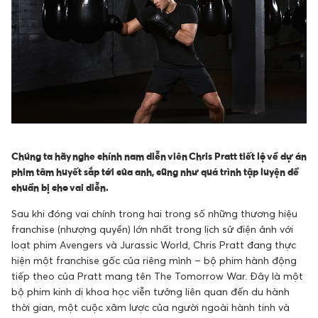
Chúng ta hãy nghe chính nam diễn viên Chris Pratt tiết lộ về dự án
phim tâm huyết sắp tới của anh, cũng như quá trình tập luyện để
chuẩn bị cho vai diễn.
Sau khi đóng vai chính trong hai trong số những thương hiệu
franchise (nhượng quyền) lớn nhất trong lịch sử điện ảnh với
loạt phim Avengers và Jurassic World, Chris Pratt đang thực
hiện một franchise gốc của riêng mình – bộ phim hành động
tiếp theo của Pratt mang tên The Tomorrow War. Đây là một
bộ phim kinh dị khoa học viễn tưởng liên quan đến du hành
thời gian, một cuộc xâm lược của người ngoài hành tinh và