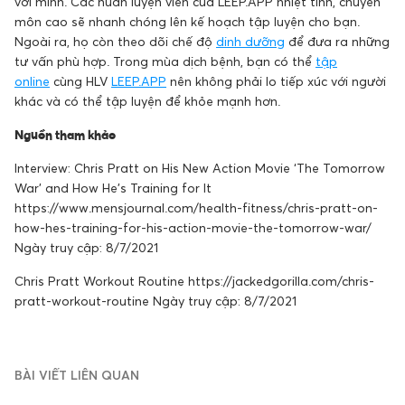
với mình. Các huấn luyện viên của LEEP.APP nhiệt tình, chuyên
môn cao sẽ nhanh chóng lên kế hoạch tập luyện cho bạn.
Ngoài ra, họ còn theo dõi chế độ
dinh dưỡng
để đưa ra những
tư vấn phù hợp. Trong mùa dịch bệnh, bạn có thể
tập
online
cùng HLV
LEEP.APP
nên không phải lo tiếp xúc với người
khác và có thể tập luyện để khỏe mạnh hơn.
Nguồn tham khảo
Interview: Chris Pratt on His New Action Movie ‘The Tomorrow
War’ and How He’s Training for It
https://www.mensjournal.com/health-fitness/chris-pratt-on-
how-hes-training-for-his-action-movie-the-tomorrow-war/
Ngày truy cập: 8/7/2021
Chris Pratt Workout Routine https://jackedgorilla.com/chris-
pratt-workout-routine Ngày truy cập: 8/7/2021
BÀI VIẾT LIÊN QUAN