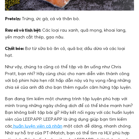
Protein:
Trứng, ức gà, cá và thăn bò.
Rau củ và tinh bột:
Các loại rau xanh, quả mọng, khoai lang,
yến mạch cắt thép, gạo nâu.
Chất béo:
Bơ từ sữa bò ăn cỏ, quả bơ, dầu dừa và các loại
hạt.
Như vậy, chúng ta cũng có thể tập và ăn uống như Chris
Pratt, bạn nhỉ? Hãy cùng chúc cho nam diễn viên thành công
với bộ phim hứa hẹn rất hấp dẫn này và hy vọng rằng những
chia sẻ của anh đã cho bạn thêm nguồn cảm hứng tập luyện.
Bạn đang tìm kiếm một chương trình tập luyện phù hợp với
mình trong những ngày chống dịch để có thể khỏe mạnh hơn?
Bạn không biết tập bài gì? Hãy kết nối ngay với các huấn luyện
viên của LEEP.APP. LEEP.APP là ứng dụng giúp bạn tìm kiếm
các
huấn luyện viên cá nhân
một cách dễ dàng, nhanh chóng.
Nhờ sự hỗ trợ của PT-iMatch, bạn có thể tìm ra HLV phù hợp