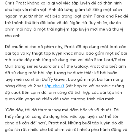
Chris Pratt không xa lạ gì với việc tập luyện để có thân hình
phù hợp với nhân vật. Anh đã từng giảm tới 36kg một cách
ngoạn mục từ nhân vật béo trong loạt phim Parks and Rec để
trở thành thủ lĩnh đội bảo vệ dải Ngân Hà. Tuy nhiên, dự án
phim mới này là một trải nghiệm tập luyện mới mẻ và thú vị
cho anh.
Để chuẩn bị cho bộ phim này, Pratt đã áp dụng một loạt các
bài tập và kỹ thuật tập luyện khác nhau, bao gồm một số bài
mà trước đây anh từng sử dụng cho vai diễn Star-Lord/Peter
Quill trong series Guardians of the Galaxy. Pratt cho biết anh
đã sử dụng một bài tập tương tự được thiết kế bởi huấn
luyện viên cá nhân Duffy Gaver, bao gồm một bài làm nóng
năng động và 2 set
tập circuit
(kết hợp tạ với aerobic cường
độ cao). Bên cạnh đó, anh cũng đã tích hợp các bài tập liên
quan đến yoga và chiến đấu vào chương trình của mình.
“Gần đây, tôi đã thực sự say mê đấm bốc và võ thuật. Tôi
thấy rằng tôi càng đa dạng hóa việc tập luyện, cơ thể tôi
càng dễ cân đối hơn”, Pratt nói. Những buổi tập luyện đó đã
giúp ích rất nhiều cho bộ phim với rất nhiều pha hành động và