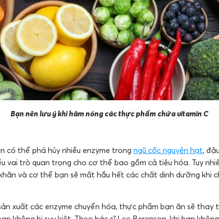
Bạn nên lưu ý khi hâm nóng các thực phẩm chứa vitamin C
n có thể phá hủy nhiều enzyme trong
ngũ cốc nguyên hạt
, đậ
 vai trò quan trọng cho cơ thể bao gồm cả tiêu hóa. Tuy nhiên
khăn và cơ thể bạn sẽ mất hầu hết các chất dinh dưỡng khi 
 sản xuất các enzyme chuyển hóa, thực phẩm bạn ăn sẽ thay t
n không bị suy kiệt. Theo bác sĩ Lee Berenson, khi bạn khôn