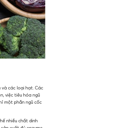
u và các loại hạt. Các
, việc tiêu hóa ngũ
chỉ một phần ngũ cốc
hế nhiều chất dinh
g sản xuất đủ enzyme