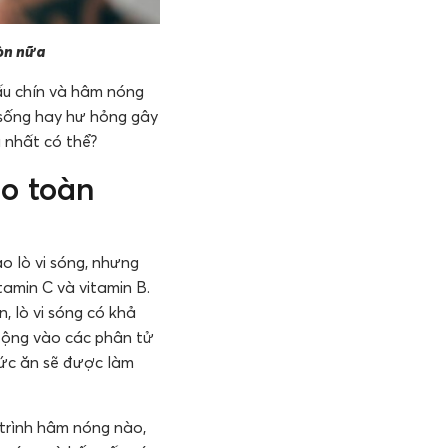
còn nữa
ấu chín và hâm nóng
 sống hay hư hỏng gây
 nhất có thể?
o toàn
 lò vi sóng, nhưng
tamin C và vitamin B.
, lò vi sóng có khả
 động vào các phân tử
hức ăn sẽ được làm
 trình hâm nóng nào,