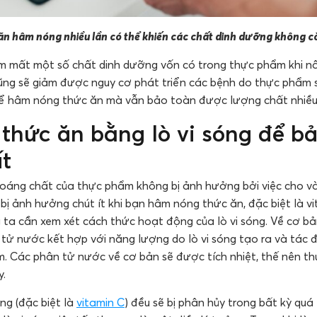
n hâm nóng nhiều lần có thể khiến các chất dinh dưỡng không 
m mất một số chất dinh dưỡng vốn có trong thực phẩm khi n
ũng sẽ giảm được nguy cơ phát triển các bệnh do thực phẩm
để hâm nóng thức ăn mà vẫn bảo toàn được lượng chất nhiều
hức ăn bằng lò vi sóng để bả
t
áng chất của thực phẩm không bị ảnh hưởng bởi việc cho vào
bị ảnh hưởng chút ít khi bạn hâm nóng thức ăn, đặc biệt là vi
g ta cần xem xét cách thức hoạt động của lò vi sóng. Về cơ bản
 tử nước kết hợp với năng lượng do lò vi sóng tạo ra và tác
. Các phân tử nước về cơ bản sẽ được tích nhiệt, thế nên t
y.
ng (đặc biệt là
vitamin C
) đều sẽ bị phân hủy trong bất kỳ quá