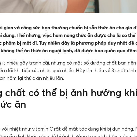
thời gian và công sức bạn thường chuẩn bị sẵn thức ăn cho gia 
i dùng. Thế nhưng, việc hâm nóng thức ăn được cho là có thể
c phẩm bị mất đi. Tuy nhiên đây là phương pháp duy nhất để
a không thể ăn thức ăn nguội lạnh, đã được bảo quản qua đêm
 ít nhiều gây tranh cãi, nhưng có một số dưỡng chất bạn nên l
iến đổi khi tiếp xúc nhiệt quá nhiều. Hãy tìm hiểu về 3 chất di
ạn hâm lại thức ăn nhiều lần.
 chất có thể bị ảnh hưởng kh
hức ăn
với nhiệt như vitamin C rất dễ mất tác dụng khi bị đun nóng. 
hông ổn định khác cũng dễ bị ảnh hưởng trong khi hâm nóng th