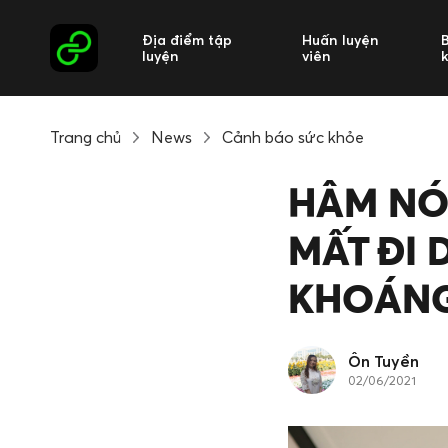
Địa điểm tập
Huấn luyện
luyện
viên
Trang chủ
News
Cảnh báo sức khỏe
HÂM NÓ
MẤT ĐI 
KHOÁNG
Ôn Tuyền
02/06/2021