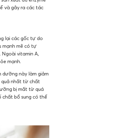
ể và gây ra các tác
g lại các gốc tự do
ls mạnh mẽ có tự
. Ngoài vitamin A,
hỏe mạnh.
nh dưỡng này làm giảm
quả nhất từ ​​chất
ỡng bị mất từ ​​quá
ố chất bổ sung có thể