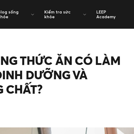
Blog sống
Kiểm tra sức
LEEP
khỏe
khỏe
Academy
NG THỨC ĂN CÓ LÀM
DINH DƯỠNG VÀ
 CHẤT?