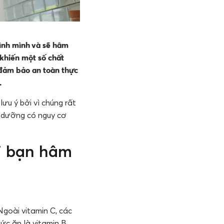
đình mình và sẽ hâm
 khiến một số chất
 đảm bảo an toàn thực
.
ưu ý bởi vì chúng rất
nh dưỡng có nguy cơ
i bạn hâm
Ngoài vitamin C, các
ức ăn là vitamin B