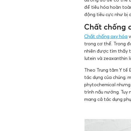
để tiêu hóa hoàn toà
động tiêu cực như bị 
Chất chống 
Chất chống oxy hóa
v
trong cơ thể. Trong đ
nhiên được tìm thấy t
lutein và zeaxanthin 
Theo Trung tâm Y tế 
tác dụng của chúng. m
phytochemical nhưng b
trình nấu nướng. Tuy
mang cả tác dụng ph