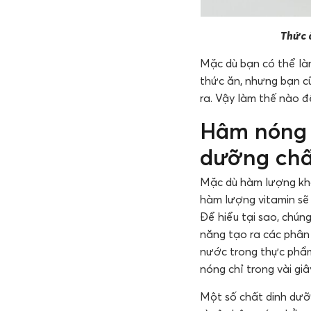
Thức ă
Mặc dù bạn có thể là
thức ăn, nhưng bạn c
ra. Vậy làm thế nào 
Hâm nóng t
dưỡng chấ
Mặc dù hàm lượng kho
hàm lượng vitamin sẽ 
Để hiểu tại sao, chún
năng tạo ra các phân
nước trong thực phẩm
nóng chỉ trong vài giâ
Một số chất dinh dưỡ