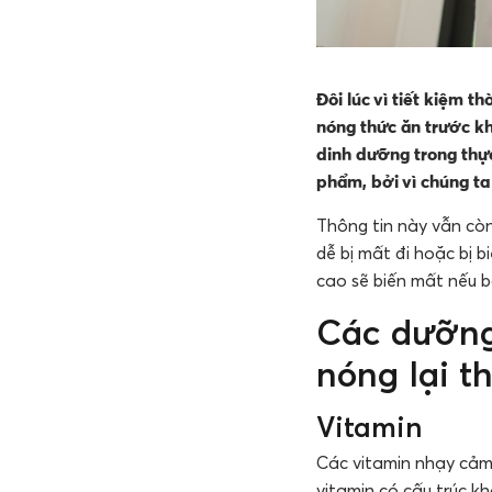
Đôi lúc vì tiết kiệm 
nóng thức ăn trước kh
dinh dưỡng trong thự
phẩm, bởi vì chúng t
Thông tin này vẫn còn
dễ bị mất đi hoặc bị b
cao sẽ biến mất nếu b
Các dưỡng
nóng lại t
Vitamin
Các vitamin nhạy cảm 
vitamin có cấu trúc k