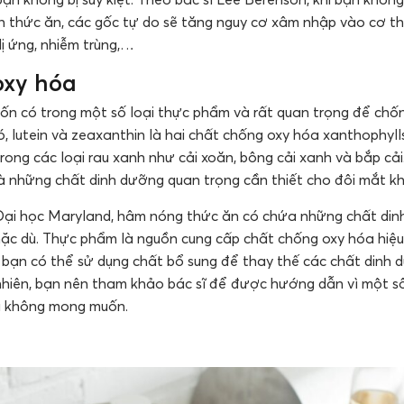
n thức ăn, các gốc tự do sẽ tăng nguy cơ xâm nhập vào cơ th
dị ứng, nhiễm trùng,…
oxy hóa
ốn có trong một số loại thực phẩm và rất quan trọng để chốn
ó, lutein và zeaxanthin là hai chất chống oxy hóa xanthophyl
rong các loại rau xanh như cải xoăn, bông cải xanh và bắp cải
là những chất dinh dưỡng quan trọng cần thiết cho đôi mắt k
Đại học Maryland, hâm nóng thức ăn có chứa những chất di
ặc dù. Thực phẩm là nguồn cung cấp chất chống oxy hóa hiệu 
ạn có thể sử dụng chất bổ sung để thay thế các chất dinh dư
 nhiên, bạn nên tham khảo bác sĩ để được hướng dẫn vì một s
ụ không mong muốn.