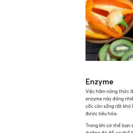
Enzyme
Việc hâm nóng thức ă
enzyme này đóng nhiều
cốc còn sống rất khó 
được tiêu hóa.
Trong khi cơ thể bạn
dưỡng đó để cơ thể bạ