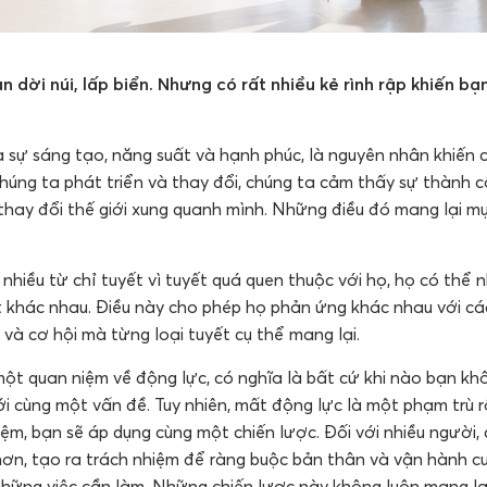
n dời núi, lấp biển. Nhưng có rất nhiều kẻ rình rập khiến b
a sự sáng tạo, năng suất và hạnh phúc, là nguyên nhân khiến 
chúng ta phát triển và thay đổi, chúng ta cảm thấy sự thành
thay đổi thế giới xung quanh mình. Những điều đó mang lại m
 nhiều từ chỉ tuyết vì tuyết quá quen thuộc với họ, họ có thể 
ết khác nhau. Điều này cho phép họ phản ứng khác nhau với các
và cơ hội mà từng loại tuyết cụ thể mang lại.
một quan niệm về động lực, có nghĩa là bất cứ khi nào bạn kh
i cùng một vấn đề. Tuy nhiên, mất động lực là một phạm trù rộ
iệm, bạn sẽ áp dụng cùng một chiến lược. Đối với nhiều người,
c hơn, tạo ra trách nhiệm để ràng buộc bản thân và vận hành 
hững việc cần làm. Những chiến lược này không luôn mang lại