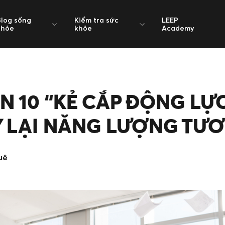
Blog sống
Kiểm tra sức
LEEP
khỏe
khỏe
Academy
N 10 “KẺ CẮP ĐỘNG LỰC
 LẠI NĂNG LƯỢNG TƯƠ
uê