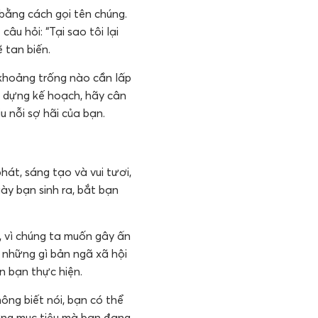
 bằng cách gọi tên chúng.
u hỏi: “Tại sao tôi lại
 tan biến.
 khoảng trống nào cần lấp
y dựng kế hoạch, hãy cân
 nỗi sợ hãi của bạn.
át, sáng tạo và vui tươi,
ày bạn sinh ra, bắt bạn
, vì chúng ta muốn gây ấn
 những gì bản ngã xã hội
 bạn thực hiện.
ông biết nói, bạn có thể
từng mục tiêu mà bạn đang