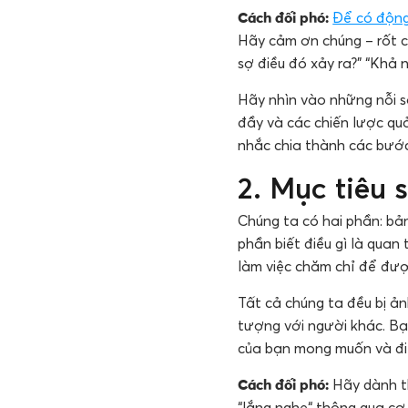
Cách đối phó:
Để có động
Hãy cảm ơn chúng – rốt cu
sợ điều đó xảy ra?” “Khả 
Hãy nhìn vào những nỗi sợ
đầy và các chiến lược quả
nhắc chia thành các bước 
2. Mục tiêu s
Chúng ta có hai phần: bản
phần biết điều gì là quan
làm việc chăm chỉ để đượ
Tất cả chúng ta đều bị ả
tượng với người khác. Bạ
của bạn mong muốn và đi
Cách đối phó:
Hãy dành th
“lắng nghe“ thông qua cơ