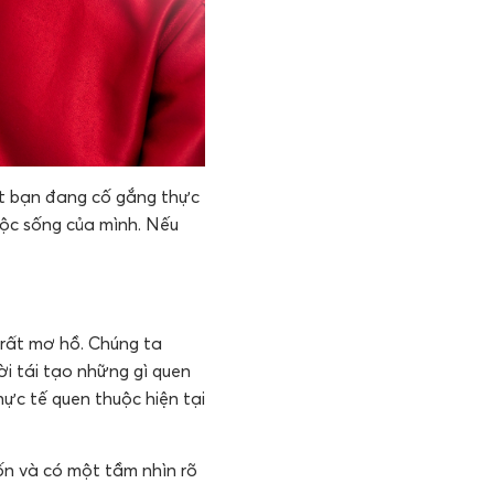
iết bạn đang cố gắng thực
uộc sống của mình. Nếu
 rất mơ hồ. Chúng ta
ời tái tạo những gì quen
hực tế quen thuộc hiện tại
ốn và có một tầm nhìn rõ