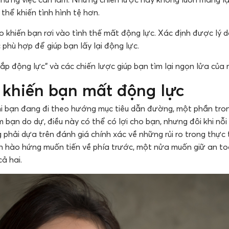
thể khiến tình hình tệ hơn.
do khiến bạn rơi vào tình thế mất động lực. Xác định được lý 
 phù hợp để giúp bạn lấy lại động lực.
ắp động lực” và các chiến lược giúp bạn tìm lại ngọn lửa của 
i khiến bạn mất động lực
khi bạn đang đi theo hướng mục tiêu dẫn đường, một phần tro
m bạn do dự, điều này có thể có lợi cho bạn, nhưng đôi khi nỗi
hải dựa trên đánh giá chính xác về những rủi ro trong thực t
n hào hứng muốn tiến về phía trước, một nửa muốn giữ an to
ả hai.