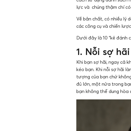
lực và chúng thậm chí có 
Về bản chất, có nhiều lý 
các công cụ và chiến lược
Dưới đây là 10 “kẻ đánh c
1. Nỗi sợ hã
Khi bạn sợ hãi, ngay cả 
kéo bạn. Khi nỗi sợ hãi là
tượng của bạn chứ không p
đủ lớn, một nửa trong bạ
bạn không thể dung hòa c