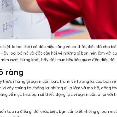
c biệt là hơi thở) có dấu hiệu căng và co thắt, điều đó cho b
. Hãy loại bỏ nó và đặt câu hỏi về những gì bạn nên làm với c
n mỉm cười, hứng khởi, hãy đặt mục tiêu liên quan đến điều đó.
rõ ràng
 ý thức những gì bạn muốn, bức tranh về tương lai của bạn sẽ
, vì vậy chúng ta chống lại những gì lạ lẫm và mơ hồ, đồng th
àng về mục tiêu, bạn sẽ thiếu động lực vì bạn muốn ở lại với t
n tạo ra điều gì đó khác biệt, bạn cần biết những gì bạn mu