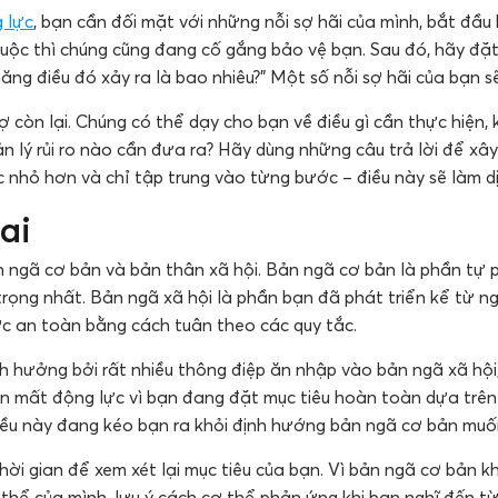
 lực
, bạn cần đối mặt với những nỗi sợ hãi của mình, bắt đầu
ộc thì chúng cũng đang cố gắng bảo vệ bạn. Sau đó, hãy đặt câ
năng điều đó xảy ra là bao nhiêu?” Một số nỗi sợ hãi của bạn sẽ
 còn lại. Chúng có thể dạy cho bạn về điều gì cần thực hiện,
n lý rủi ro nào cần đưa ra? Hãy dùng những câu trả lời để xâ
nhỏ hơn và chỉ tập trung vào từng bước – điều này sẽ làm dịu
ai
 ngã cơ bản và bản thân xã hội. Bản ngã cơ bản là phần tự ph
 trọng nhất. Bản ngã xã hội là phần bạn đã phát triển kể từ ng
c an toàn bằng cách tuân theo các quy tắc.
nh hưởng bởi rất nhiều thông điệp ăn nhập vào bản ngã xã hội
n mất động lực vì bạn đang đặt mục tiêu hoàn toàn dựa trên
ều này đang kéo bạn ra khỏi định hướng bản ngã cơ bản muốn
ời gian để xem xét lại mục tiêu của bạn. Vì bản ngã cơ bản kh
 thể của mình, lưu ý cách cơ thể phản ứng khi bạn nghĩ đến 