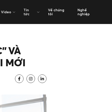
Tin
Về chúng
Nghề
Video
tức
tôi
nghiệp
” VÀ
I MỚI