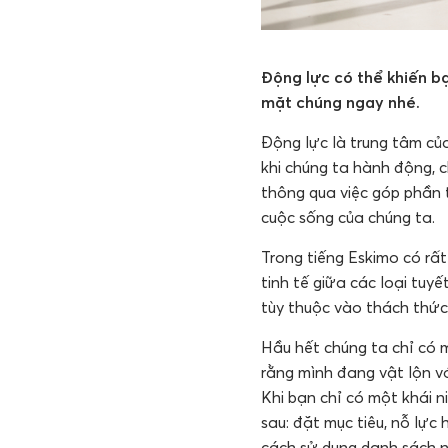
Động lực có thể khiến bạ
mặt chúng ngay nhé.
Động lực là trung tâm củ
khi chúng ta hành động, 
thông qua việc góp phần 
cuộc sống của chúng ta.
Trong tiếng Eskimo có rất
tinh tế giữa các loại tuy
tùy thuộc vào thách thức 
Hầu hết chúng ta chỉ có 
rằng mình đang vật lộn vớ
Khi bạn chỉ có một khái n
sau: đặt mục tiêu, nỗ lự
cách sử dụng danh sách n