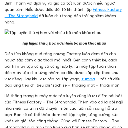
Bình Thạnh với dịch vụ và giá cả tốt luôn được nhiều người
quan tâm. Hiểu được điều đó, từ khi thành lập
Fitness Factory
– The Stronghold
đã luôn chú trọng đến trải nghiệm khách
hàng.
Tập luyện thú vị hơn với nhiều bộ môn khác nhau
Diện tích không quá rộng nhưng Factory luôn đem đến cho
người tập cảm giác thoải mái nhất. Bên cạnh thiết kế, cách
bài trí máy tập cũng vô cùng hợp lý. Từ máy tập toàn thân
đến máy tập cho từng nhóm cơ đều được sắp xếp theo khu
vực riêng. Hay khu vực tập tạ, tập yoga,
zumba
… tất cả đều
đáp ứng tiêu chí tiêu chí “sạch sẽ – thoáng mát – thoải mái”.
Hệ thống trang bị máy móc tập luyện cũng là ưu điểm nổi bật
của Fitness Factory – The Stronghold. Thêm vào đó là đội ngũ
nhân viên có trình độ chuyên môn cao luôn sẵn sàng hỗ trợ
bạn. Bạn sẽ có thể thỏa đam mê tập luyện, tăng cường sức
khỏe và giải tỏa căng thẳng. Cùng với Fitness Factory – The
Stronghold quá trình tập luyện của bạn sẽ nhanh chóng và có