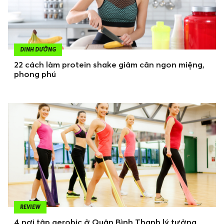
DINH DƯỠNG
22 cách làm protein shake giảm cân ngon miệng,
phong phú
REVIEW
4 nơi tập aerobic ở Quận Bình Thạnh lý tưởng