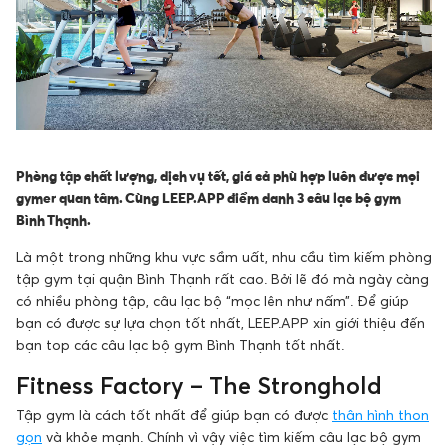
Phòng tập chất lượng, dịch vụ tốt, giá cả phù hợp luôn được mọi
gymer quan tâm. Cùng LEEP.APP điểm danh 3 câu lạc bộ gym
Bình Thạnh.
Là một trong những khu vực sầm uất, nhu cầu tìm kiếm phòng
tập gym tại quận Bình Thạnh rất cao. Bởi lẽ đó mà ngày càng
có nhiều phòng tập, câu lạc bộ “mọc lên như nấm”. Để giúp
bạn có được sự lựa chọn tốt nhất, LEEP.APP xin giới thiệu đến
bạn top các câu lạc bộ gym Bình Thạnh tốt nhất.
Fitness Factory – The Stronghold
Tập gym là cách tốt nhất để giúp bạn có được
thân hình thon
gọn
và khỏe mạnh. Chính vì vậy việc tìm kiếm câu lạc bộ gym