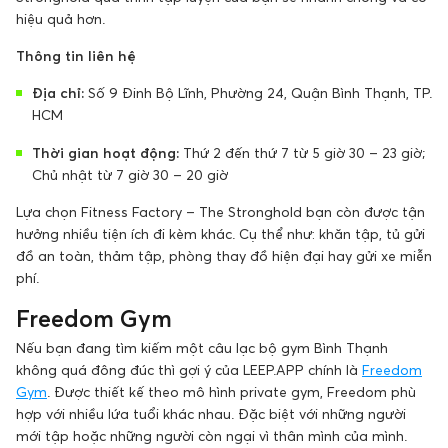
hiệu quả hơn.
Thông tin liên hệ
Địa chỉ:
Số 9 Đinh Bộ Lĩnh, Phường 24, Quận Bình Thạnh, TP.
HCM
Thời gian hoạt động:
Thứ 2 đến thứ 7 từ 5 giờ 30 – 23 giờ;
Chủ nhật từ 7 giờ 30 – 20 giờ
Lựa chọn Fitness Factory – The Stronghold bạn còn được tận
hưởng nhiều tiện ích đi kèm khác. Cụ thể như: khăn tập, tủ gửi
đồ an toàn, thảm tập, phòng thay đồ hiện đại hay gửi xe miễn
phí.
Freedom Gym
Nếu bạn đang tìm kiếm một câu lạc bộ gym Bình Thạnh
không quá đông đúc thì gợi ý của LEEP.APP chính là
Freedom
Gym
. Được thiết kế theo mô hình private gym, Freedom phù
hợp với nhiều lứa tuổi khác nhau. Đặc biệt với những người
mới tập hoặc những người còn ngại vì thân mình của mình.