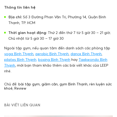
Thông tin liên hệ
Địa chỉ:
Số 3 Đường Phan Văn Trị, Phường 14, Quận Bình
Thạnh, TP. HCM
Thời gian hoạt động:
Thứ 2 đến thứ 7 từ 5 giờ 30 – 21 giờ;
Chủ nhật từ 5 giờ 30 – 17 giờ 30
Ngoài tập gym, nếu quan tâm đến danh sách các phòng tập
yoga Bình Thạnh
,
aerobic Bình Thạnh
,
dance Bình Thạnh
,
pilates Bình Thạnh,
boxing Bình Thạnh
hay
Taekwondo Bình
Thạnh
, mời bạn tham khảo thêm các bài viết khác của LEEP
nhé.
Chủ đề:
bài tập gym
,
giảm cân
,
gym Bình Thạnh
,
rèn luyện sức
khoẻ
,
Review
BÀI VIẾT LIÊN QUAN