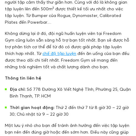
người tập cảm thấy thư giãn hơn. Cùng với đó là không gian
tập luyện lên đến 500m² được thiết kế tối ưu nhất cho việc
tập luyện. Từ Bumper của Rogue, Dynomaster, Calibrated
Plates đến Powerbar…
Không dừng lại ở đó, đội ngũ huấn luyện viên tại Freedom
Gym cũng luôn sẵn sàng hỗ trợ bạn tốt nhất. Bạn sẽ được hỗ
trợ phân tích cơ thể để từ đó có được giải pháp tập luyện
thích hợp nhất. Từ
chế độ tập luyện
đến ăn uống của bạn đều
được theo dõi chi tiết nhất. Freedom Gym sẽ mang đến
những trải nghiệm tốt và chất lượng dành cho bạn.
Thông tin liên hệ
Địa chỉ:
Số 778 Đường Xô Viết Nghệ Tĩnh, Phường 25, Quận
Bình Thạnh, TP. HCM
Thời gian hoạt động:
Thứ 2 đến thứ 7 từ 8 giờ 30 – 22 giờ
30; Chủ nhật từ 9 – 22 giờ 30
Một lưu ý nhỏ cho bạn để tránh ảnh hưởng đến việc tập luyện
bạn nên đến đúng giờ hoặc đến sớm hơn. Điều này cũng giúp