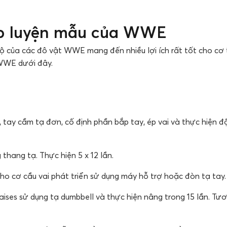
ập luyện mẫu của WWE
độ của các đô vật WWE mang đến nhiều lợi ích rất tốt cho cơ
WWE dưới đây.
, tay cầm tạ đơn, cố định phần bắp tay, ép vai và thực hiện 
thang tạ. Thực hiện 5 x 12 lần.
o cơ cầu vai phát triển sử dụng máy hỗ trợ hoặc đòn tạ tay. 
aises sử dụng tạ dumbbell và thực hiện nâng trong 15 lần. Tươn