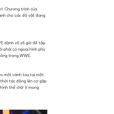
rí. Chương trình của
ành cho các đô vật đang
WE dành vô số giờ để tập
i phải có ngoại hình phù
 công trong WWE.
ào một cánh tay tại một
thời tác động lên cơ gập
c hình thể chữ V mong