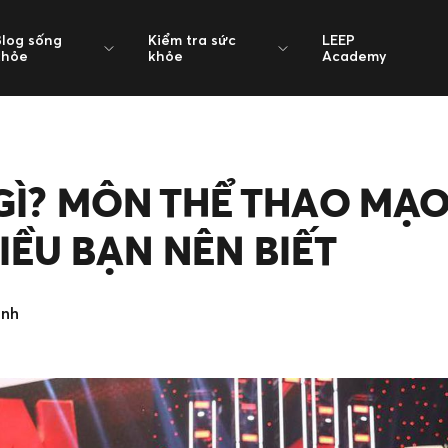
Blog sống
Kiểm tra sức
LEEP
khỏe
khỏe
Academy
Ì? MÔN THỂ THAO MẠO
ỀU BẠN NÊN BIẾT
inh