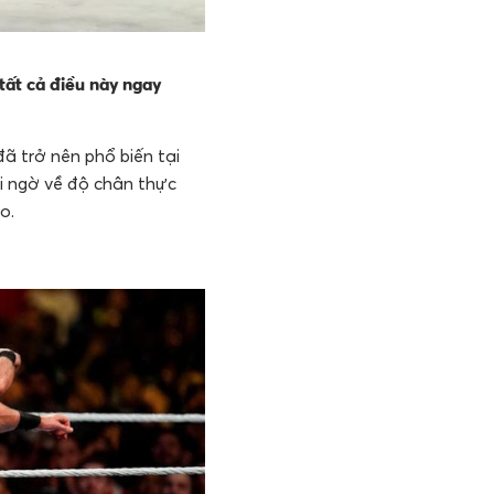
 tất cả điều này ngay
 trở nên phổ biến tại
hi ngờ về độ chân thực
o.