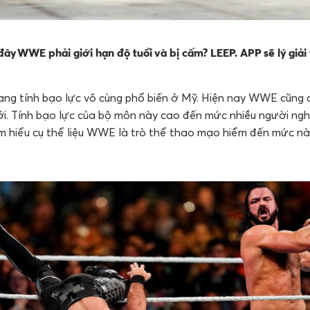
đây WWE phải giới hạn độ tuổi và bị cấm? LEEP. APP sẽ lý giải
g tính bạo lực vô cùng phổ biến ở Mỹ. Hiện nay WWE cũng đã
giới. Tính bạo lực của bộ môn này cao đến mức nhiều người ng
m hiểu cụ thể liệu WWE là trò thể thao mạo hiểm đến mức nà