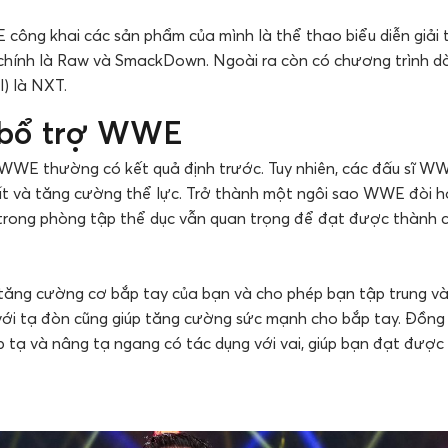
ông khai các sản phẩm của mình là thể thao biểu diễn giải t
hính là Raw và SmackDown. Ngoài ra còn có chương trình d
) là NXT.
 bổ trợ WWE
WWE thường có kết quả định trước. Tuy nhiên, các đấu sĩ W
hất và tăng cường thể lực. Trở thành một ngôi sao WWE đòi hỏ
 trong phòng tập thể dục vẫn quan trọng để đạt được thành
 tăng cường cơ bắp tay của bạn và cho phép bạn tập trung v
với tạ đòn cũng giúp tăng cường sức mạnh cho bắp tay. Đồng 
p tạ và nâng tạ ngang có tác dụng với vai, giúp bạn đạt đượ