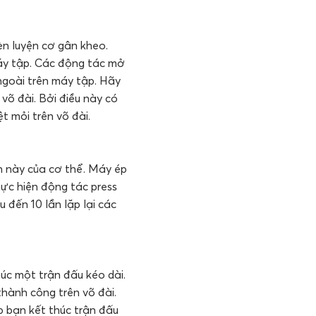
èn luyện cơ gân kheo.
áy tập. Các động tác mở
ngoài trên máy tập. Hãy
 võ đài. Bởi điều này có
t mỏi trên võ đài.
n này của cơ thể. Máy ép
hực hiện động tác press
 đến 10 lần lặp lại các
úc một trận đấu kéo dài.
thành công trên võ đài.
 bạn kết thúc trận đấu