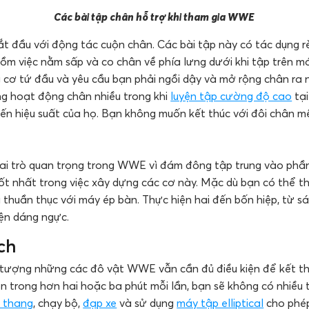
Các bài tập chân hỗ trợ khi tham gia WWE
ắt đầu với động tác cuộn chân. Các bài tập này có tác dụng r
m việc nằm sấp và co chân về phía lưng dưới khi tập trên m
 cơ tứ đầu và yêu cầu bạn phải ngồi dậy và mở rộng chân ra 
g hoạt động chân nhiều trong khi
luyện tập cường độ cao
tại
ến hiệu suất của họ. Bạn không muốn kết thúc với đôi chân mệ
ai trò quan trọng trong WWE vì đám đông tập trung vào phầ
tốt nhất trong việc xây dựng các cơ này. Mặc dù bạn có thể t
ã thuần thục với máy ép bàn. Thực hiện hai đến bốn hiệp, từ sáu
iện dáng ngực.
ch
tượng những các đô vật WWE vẫn cần đủ điều kiện để kết th
n trong hơn hai hoặc ba phút mỗi lần, bạn sẽ không có nhiều 
 thang
, chạy bộ,
đạp xe
và sử dụng
máy tập elliptical
cho phép