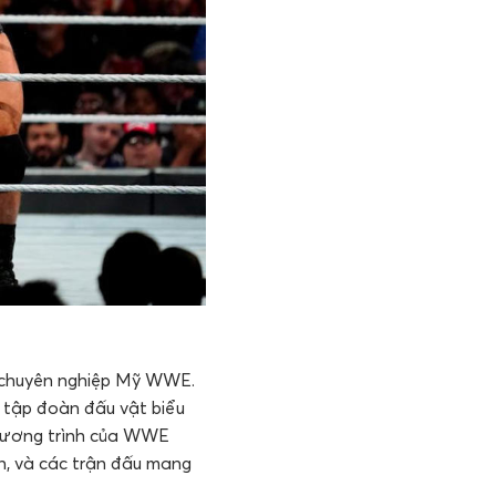
t chuyên nghiệp Mỹ WWE.
 tập đoàn đấu vật biểu
 chương trình của WWE
bản, và các trận đấu mang