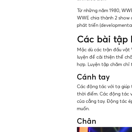
Từ những năm 1980, WWE c
WWE chia thành 2 show c
phát triển (developmental
Các bài tập
Mặc dù các trận đấu vật 
luyện để cải thiện thể c
hợp. Luyện tập chăm chỉ
Cánh tay
Các động tác với tạ giúp
thời điểm. Các động tác 
của cẳng tay. Động tác é
muốn.
Chân