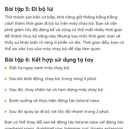
Bài tập 5: Đi bộ lùi
Thử thách sức bền cơ bắp, khả năng giữ thăng bằng bằng
cách thêm thời gian đi bộ lùi trên máy chạy bộ. Bạn sẽ cần
phải giảm tốc độ đáng kể và cũng có thể mất nhiều thời gian
để thành thục kỹ năng này. Nhưng sau một thời gian, bạn sẽ
thấy sự khác biệt rõ ràng ở phần cơ đùi. Thời gian đầu, bạn có
thể vịn vào tay của máy chạy bộ để tập làm quen.
Bài tập 6: Kết hợp sử dụng tạ tay
Đặt tạ ngay cạnh máy chạy bộ.
Sau khi khởi động, chạy bộ trong vòng 5 phút.
Sau đó, chạy chậm lại và tạm dừng máy chạy bộ.
Bước xuống và thực hiện động tác lateral raise.
Sau đó quay lại đi bộ với tốc độ nhanh trong 2 phút.
Bạn có thể thay đổi xen kẽ động tác lateral raise với động tác:
overhead press, dumbbell row, hammer curl, triceps extension,