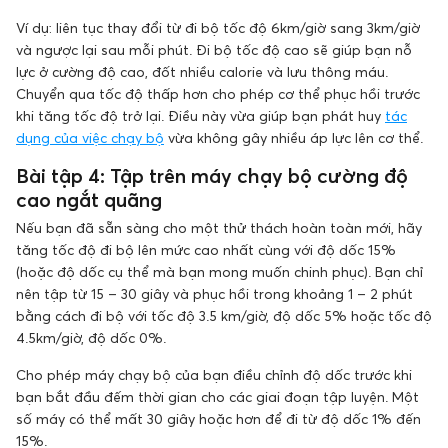
Ví dụ: liên tục thay đổi từ đi bộ tốc độ 6km/giờ sang 3km/giờ
và ngược lại sau mỗi phút. Đi bộ tốc độ cao sẽ giúp bạn nỗ
lực ở cường độ cao, đốt nhiều calorie và lưu thông máu.
Chuyển qua tốc độ thấp hơn cho phép cơ thể phục hồi trước
khi tăng tốc độ trở lại. Điều này vừa giúp bạn phát huy
tác
dụng của việc chạy bộ
vừa không gây nhiều áp lực lên cơ thể.
Bài tập 4: Tập trên máy chạy bộ cường độ
cao ngắt quãng
Nếu bạn đã sẵn sàng cho một thử thách hoàn toàn mới, hãy
tăng tốc độ đi bộ lên mức cao nhất cùng với độ dốc 15%
(hoặc độ dốc cụ thể mà bạn mong muốn chinh phục). Bạn chỉ
nên tập từ 15 – 30 giây và phục hồi trong khoảng 1 – 2 phút
bằng cách đi bộ với tốc độ 3.5 km/giờ, độ dốc 5% hoặc tốc độ
4.5km/giờ, độ dốc 0%.
Cho phép máy chạy bộ của bạn điều chỉnh độ dốc trước khi
bạn bắt đầu đếm thời gian cho các giai đoạn tập luyện. Một
số máy có thể mất 30 giây hoặc hơn để đi từ độ dốc 1% đến
15%.