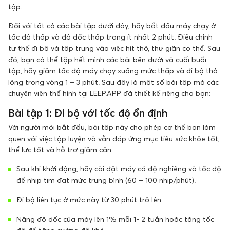
tập.
Đối với tất cả các bài tập dưới đây, hãy bắt đầu máy chạy ở
tốc độ thấp và độ dốc thấp trong ít nhất 2 phút. Điều chỉnh
tư thế đi bộ và tập trung vào việc hít thở, thư giãn cơ thể. Sau
đó, bạn có thể tập hết mình các bài bên dưới và cuối buổi
tập, hãy giảm tốc độ máy chạy xuống mức thấp và đi bộ thả
lỏng trong vòng 1 – 3 phút. Sau đây là một số bài tập mà các
chuyên viên thể hình tại LEEP.APP đã thiết kế riêng cho bạn:
Bài tập 1: Đi bộ với tốc độ ổn định
Với người mới bắt đầu, bài tập này cho phép cơ thể bạn làm
quen với việc tập luyện và vẫn đáp ứng mục tiêu sức khỏe tốt,
thể lực tốt và hỗ trợ giảm cân.
Sau khi khởi động, hãy cài đặt máy có độ nghiêng và tốc độ
để nhịp tim đạt mức trung bình (60 – 100 nhịp/phút).
Đi bộ liên tục ở mức này từ 30 phút trở lên.
Nâng độ dốc của máy lên 1% mỗi 1- 2 tuần hoặc tăng tốc