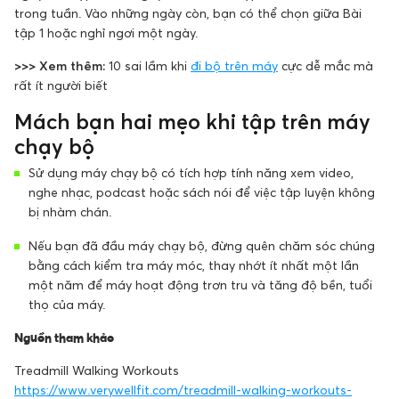
trong tuần. Vào những ngày còn, bạn có thể chọn giữa Bài
tập 1 hoặc nghỉ ngơi một ngày.
>>> Xem thêm:
10 sai lầm khi
đi bộ trên máy
cực dễ mắc mà
rất ít người biết
Mách bạn hai mẹo khi tập trên máy
chạy bộ
Sử dụng máy chạy bộ có tích hợp tính năng xem video,
nghe nhạc, podcast hoặc sách nói để việc tập luyện không
bị nhàm chán.
Nếu bạn đã đầu máy chạy bộ, đừng quên chăm sóc chúng
bằng cách kiểm tra máy móc, thay nhớt ít nhất một lần
một năm để máy hoạt động trơn tru và tăng độ bền, tuổi
thọ của máy.
Nguồn tham khảo
Treadmill Walking Workouts
https://www.verywellfit.com/treadmill-walking-workouts-