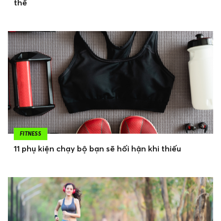
thể
FITNESS
11 phụ kiện chạy bộ bạn sẽ hối hận khi thiếu