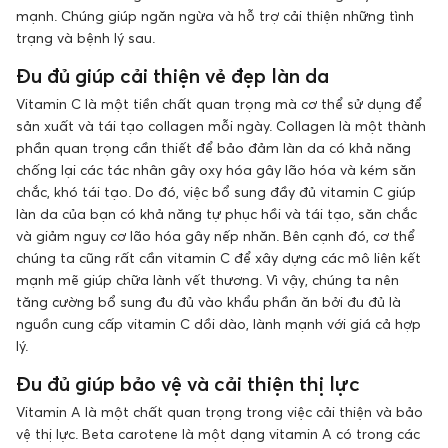
mạnh. Chúng giúp ngăn ngừa và hỗ trợ cải thiện những tình
trạng và bệnh lý sau.
Đu đủ giúp cải thiện vẻ đẹp làn da
Vitamin C là một tiền chất quan trọng mà cơ thể sử dụng để
sản xuất và tái tạo collagen mỗi ngày. Collagen là một thành
phần quan trọng cần thiết để bảo đảm làn da có khả năng
chống lại các tác nhân gây oxy hóa gây lão hóa và kém săn
chắc, khó tái tạo. Do đó, việc bổ sung đầy đủ vitamin C giúp
làn da của bạn có khả năng tự phục hồi và tái tạo, săn chắc
và giảm nguy cơ lão hóa gây nếp nhăn. Bên cạnh đó, cơ thể
chúng ta cũng rất cần vitamin C để xây dựng các mô liên kết
mạnh mẽ giúp chữa lành vết thương. Vì vậy, chúng ta nên
tăng cường bổ sung đu đủ vào khẩu phần ăn bởi đu đủ là
nguồn cung cấp vitamin C dồi dào, lành mạnh với giá cả hợp
lý.
Đu đủ giúp bảo vệ và cải thiện thị lực
Vitamin A là một chất quan trọng trong việc cải thiện và bảo
vệ thị lực. Beta carotene là một dạng vitamin A có trong các