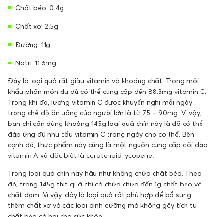
Chất béo: 0.4g
Chất xơ: 2.5g
Đường: 11g
Natri: 11.6mg
Đây là loại quả rất giàu vitamin và khoáng chất. Trong mỗi
khẩu phần món đu đủ có thể cung cấp đến 88.3mg vitamin C.
Trong khi đó, lượng vitamin C được khuyến nghị mỗi ngày
trong chế độ ăn uống của người lớn là từ 75 – 90mg. Vì vậy,
bạn chỉ cần dùng khoảng 145g loại quả chín này là đã có thể
đáp ứng đủ nhu cầu vitamin C trong ngày cho cơ thể. Bên
cạnh đó, thực phẩm này cũng là một nguồn cung cấp dồi dào
vitamin A và đặc biệt là carotenoid lycopene.
Trong loại quả chín này hầu như không chứa chất béo. Theo
đó, trong 145g thịt quả chỉ có chứa chưa đến 1g chất béo và
chất đạm. Vì vậy, đây là loại quả rất phù hợp để bổ sung
thêm chất xơ và các loại dinh dưỡng mà không gây tích tụ
chất béo có hại cho sức khỏe.