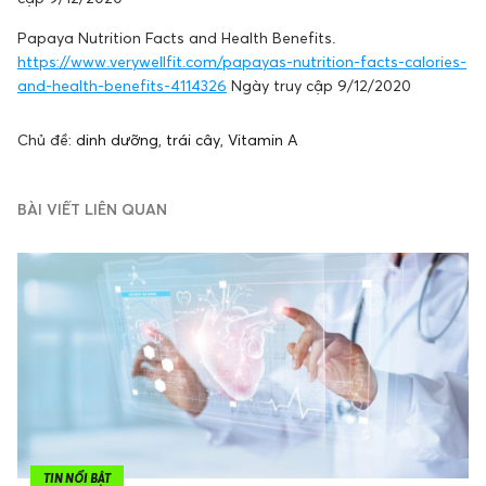
Papaya Nutrition Facts and Health Benefits.
https://www.verywellfit.com/papayas-nutrition-facts-calories-
and-health-benefits-4114326
Ngày truy cập 9/12/2020
Chủ đề:
dinh dưỡng
,
trái cây
,
Vitamin A
BÀI VIẾT LIÊN QUAN
TIN NỔI BẬT