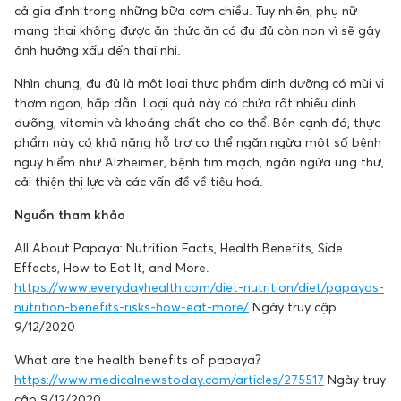
cả gia đình trong những bữa cơm chiều. Tuy nhiên, phụ nữ
mang thai không được ăn thức ăn có đu đủ còn non vì sẽ gây
ảnh hưởng xấu đến thai nhi.
Nhìn chung, đu đủ là một loại thực phẩm dinh dưỡng có mùi vị
thơm ngon, hấp dẫn. Loại quả này có chứa rất nhiều dinh
dưỡng, vitamin và khoáng chất cho cơ thể. Bên cạnh đó, thực
phẩm này có khả năng hỗ trợ cơ thể ngăn ngừa một số bệnh
nguy hiểm như Alzheimer, bệnh tim mạch, ngăn ngừa ung thư,
cải thiện thị lực và các vấn đề về tiêu hoá.
Nguồn tham khảo
All About Papaya: Nutrition Facts, Health Benefits, Side
Effects, How to Eat It, and More.
https://www.everydayhealth.com/diet-nutrition/diet/papayas-
nutrition-benefits-risks-how-eat-more/
Ngày truy cập
9/12/2020
What are the health benefits of papaya?
https://www.medicalnewstoday.com/articles/275517
Ngày truy
cập 9/12/2020