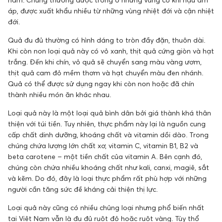
áp, được xuất khẩu nhiều từ những vùng nhiệt đới và cận nhiệt
đới.
Quả đu đủ thường có hình dáng to tròn đầy đặn, thuôn dài.
Khi còn non loại quả này có vỏ xanh, thịt quả cứng giòn và hạt
trắng. Đến khi chín, vỏ quả sẽ chuyển sang màu vàng ươm,
thịt quả cam đỏ mềm thơm và hạt chuyển màu đen nhánh.
Quả có thể được sử dụng ngay khi còn non hoặc đã chín
thành nhiều món ăn khác nhau.
Loại quả này là một loại quả bình dân bởi giá thành khá thân
thiện với túi tiền. Tuy nhiên, thực phẩm này lại là nguồn cung
cấp chất dinh dưỡng, khoáng chất và vitamin dồi dào. Trong
chúng chứa lượng lớn chất xơ, vitamin C, vitamin B1, B2 và
beta carotene – một tiền chất của vitamin A. Bên cạnh đó,
chúng còn chứa nhiều khoáng chất như kali, canxi, magiê, sắt
và kẽm. Do đó, đây là loại thực phẩm rất phù hợp với những
người cần tăng sức đề kháng cải thiện thị lực.
Loại quả này cũng có nhiều chủng loại nhưng phổ biến nhất
tại Việt Nam vẫn là đu đủ ruột đỏ hoặc ruột vàng. Tùy thổ