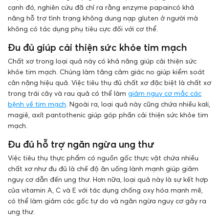
cạnh đó, nghiên cứu đã chỉ ra rằng enzyme papaincó khả
năng hỗ trợ tình trạng không dung nạp gluten ở người mà
không có tác dụng phụ tiêu cực đối với cơ thể.
Đu đủ giúp cải thiện sức khỏe tim mạch
Chất xơ trong loại quả này có khả năng giúp cải thiện sức
khỏe tim mạch. Chúng làm tăng cảm giác no giúp kiểm soát
cân nặng hiệu quả. Việc tiêu thụ đủ chất xơ đặc biệt là chất xơ
trong trái cây và rau quả có thể làm
giảm nguy cơ mắc các
bệnh về tim mạch
. Ngoài ra, loại quả này cũng chứa nhiều kali,
magiê, axít pantothenic giúp góp phần cải thiện sức khỏe tim
mạch.
Đu đủ hỗ trợ ngăn ngừa ung thư
Việc tiêu thụ thực phẩm có nguồn gốc thực vật chứa nhiều
chất xơ như đu đủ là chế độ ăn uống lành mạnh giúp giảm
nguy cơ dẫn đến ung thư. Hơn nữa, loại quả này là sự kết hợp
của vitamin A, C và E với tác dụng chống oxy hóa mạnh mẽ,
có thể làm giảm các gốc tự do và ngăn ngừa nguy cơ gây ra
ung thư.