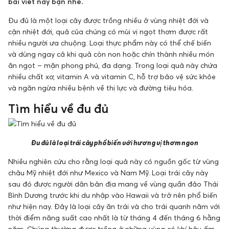
bài viết này bạn nhé.
Đu đủ là một loại cây được trồng nhiều ở vùng nhiệt đới và
cận nhiệt đới, quả của chúng có mùi vị ngọt thơm được rất
nhiều người ưa chuộng. Loại thực phẩm này có thể chế biến
và dùng ngay cả khi quả còn non hoặc chín thành nhiều món
ăn ngọt – mặn phong phú, đa dạng. Trong loại quả này chứa
nhiều chất xơ, vitamin A và vitamin C, hỗ trợ bảo vệ sức khỏe
và ngăn ngừa nhiều bệnh về thị lực và đường tiêu hóa.
Tìm hiểu về đu đủ
Đu đủ là loại trái cây phổ biến với hương vị thơm ngon
Nhiều nghiên cứu cho rằng loại quả này có nguồn gốc từ vùng
châu Mỹ nhiệt đới như Mexico và Nam Mỹ. Loại trái cây này
sau đó được người dân bản địa mang về vùng quần đảo Thái
Bình Dương trước khi du nhập vào Hawaii và trở nên phổ biến
như hiện nay. Đây là loại cây ăn trái và cho trái quanh năm với
thời điểm năng suất cao nhất là từ tháng 4 đến tháng 6 hằng
năm. Chúng thường được trồng ở những vùng có khí hậu ấm