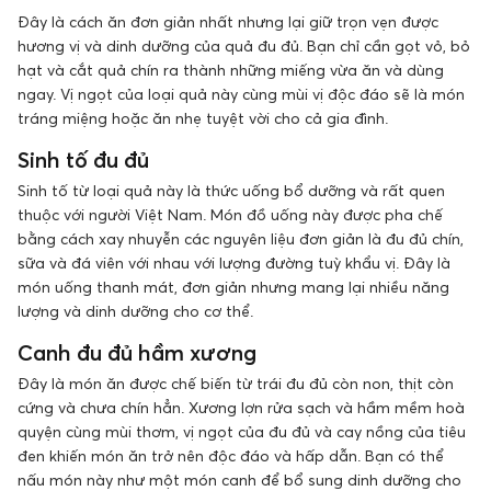
Đây là cách ăn đơn giản nhất nhưng lại giữ trọn vẹn được
hương vị và dinh dưỡng của quả đu đủ. Bạn chỉ cần gọt vỏ, bỏ
hạt và cắt quả chín ra thành những miếng vừa ăn và dùng
ngay. Vị ngọt của loại quả này cùng mùi vị độc đáo sẽ là món
tráng miệng hoặc ăn nhẹ tuyệt vời cho cả gia đình.
Sinh tố đu đủ
Sinh tố từ loại quả này là thức uống bổ dưỡng và rất quen
thuộc với người Việt Nam. Món đồ uống này được pha chế
bằng cách xay nhuyễn các nguyên liệu đơn giản là đu đủ chín,
sữa và đá viên với nhau với lượng đường tuỳ khẩu vị. Đây là
món uống thanh mát, đơn giản nhưng mang lại nhiều năng
lượng và dinh dưỡng cho cơ thể.
Canh đu đủ hầm xương
Đây là món ăn được chế biến từ trái đu đủ còn non, thịt còn
cứng và chưa chín hẳn. Xương lợn rửa sạch và hầm mềm hoà
quyện cùng mùi thơm, vị ngọt của đu đủ và cay nồng của tiêu
đen khiến món ăn trở nên độc đáo và hấp dẫn. Bạn có thể
nấu món này như một món canh để bổ sung dinh dưỡng cho