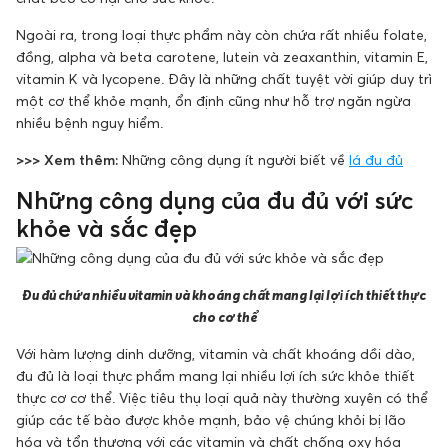
Ngoài ra, trong loại thực phẩm này còn chứa rất nhiều folate,
đồng, alpha và beta carotene, lutein và zeaxanthin, vitamin E,
vitamin K và lycopene. Đây là những chất tuyệt vời giúp duy trì
một cơ thể khỏe mạnh, ổn định cũng như hỗ trợ ngăn ngừa
nhiều bệnh nguy hiểm.
>>> Xem thêm:
Những công dụng ít người biết về
lá đu đủ
Những công dụng của đu đủ với sức
khỏe và sắc đẹp
Đu đủ chứa nhiều vitamin và khoáng chất mang lại lợi ích thiết thực
cho cơ thể
Với hàm lượng dinh dưỡng, vitamin và chất khoáng dồi dào,
đu đủ là loại thực phẩm mang lại nhiều lợi ích sức khỏe thiết
thực cơ cơ thể. Việc tiêu thụ loại quả này thường xuyên có thể
giúp các tế bào được khỏe mạnh, bảo vệ chúng khỏi bị lão
hóa và tổn thương với các vitamin và chất chống oxy hóa