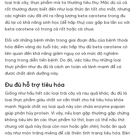
loại trái cây, thực phẩm mà ta thường tiêu thụ. Mặc dù củ cà
rốt thường được biết đến như loại thức ăn tốt cho mắt, nhưng
các nghiên cứu đã chỉ ra rằng lượng beta carotene trong đu
đủ lại có khả năng sinh học (dễ hấp thụ) cao gấp ba lần so với
beta carotene có trong cà rốt hoặc cà chua.
Đối với những bệnh nhân trong giai đoạn đầu của bệnh thoái
hóa điểm vàng do tuổi tác, việc hấp thụ đủ beta carotene có
liên quan đến khả năng giảm nguy cơ và mức độ nghiêm
trọng trong diễn tiến bệnh. Do đó, việc tiêu thụ những loại
thực phẩm như đu đủ là cách an toàn và lành mạnh để có
được chất dinh dưỡng này.
Đu đủ hỗ trợ tiêu hóa
Giống như hầu hết các loại trái cây và rau quả khác, đu đủ là
loại thực phẩm giàu chất xơ cần thiết cho hệ tiêu hóa khỏe
mạnh. Ngoài chất xơ, loại quả này còn chứa enzyme papain
giúp phân hủy protein. Vì vậy, nếu bạn gặp thường gặp chứng
không tiêu khi ăn các thực phẩm từ thịt, bạn có thể nấu thịt
chung với quả này (loại còn non hoặc gần chín), hoặc ăn quả
này như món tráng miệng để cải thiện tình trạng tiêu hóa. Bên