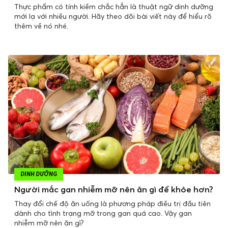
Thực phẩm có tính kiềm chắc hẳn là thuật ngữ dinh dưỡng
mới lạ với nhiều người. Hãy theo dõi bài viết này để hiểu rõ
thêm về nó nhé.
DINH DƯỠNG
Người mắc gan nhiễm mỡ nên ăn gì để khỏe hơn?
Thay đổi chế độ ăn uống là phương pháp điều trị đầu tiên
dành cho tình trạng mỡ trong gan quá cao. Vậy gan
nhiễm mỡ nên ăn gì?