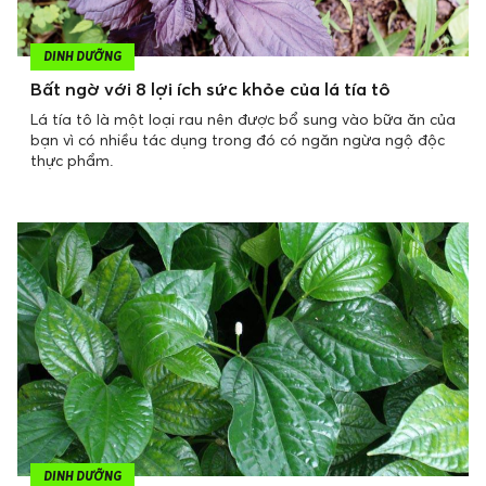
DINH DƯỠNG
Bất ngờ với 8 lợi ích sức khỏe của lá tía tô
Lá tía tô là một loại rau nên được bổ sung vào bữa ăn của
bạn vì có nhiều tác dụng trong đó có ngăn ngừa ngộ độc
thực phẩm.
DINH DƯỠNG