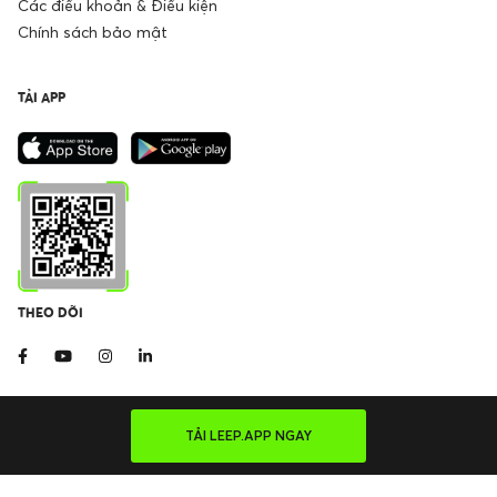
Các điều khoản & Điều kiện
Chính sách bảo mật
TẢI APP
THEO DÕI
TẢI LEEP.APP NGAY
©2026 LEEP APP. All Right Reserved
Giấy phép ĐKKD số: 0316235382 | Ký ngày 14/04/2020