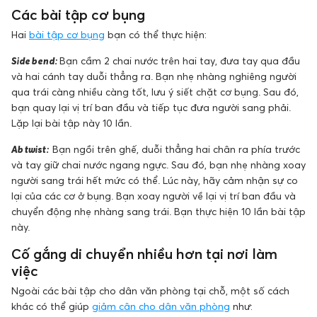
Các bài tập cơ bụng
Hai
bài tập cơ bụng
bạn có thể thực hiện:
Side bend:
Bạn cầm 2 chai nước trên hai tay, đưa tay qua đầu
và hai cánh tay duỗi thẳng ra. Bạn nhẹ nhàng nghiêng người
qua trái càng nhiều càng tốt, lưu ý siết chặt cơ bụng. Sau đó,
bạn quay lại vị trí ban đầu và tiếp tục đưa người sang phải.
Lặp lại bài tập này 10 lần.
Ab twist:
Bạn ngồi trên ghế, duỗi thẳng hai chân ra phía trước
và tay giữ chai nước ngang ngực. Sau đó, bạn nhẹ nhàng xoay
người sang trái hết mức có thể. Lúc này, hãy cảm nhận sự co
lại của các cơ ở bụng. Bạn xoay người về lại vị trí ban đầu và
chuyển động nhẹ nhàng sang trái. Bạn thực hiện 10 lần bài tập
này.
Cố gắng di chuyển nhiều hơn tại nơi làm
việc
Ngoài các bài tập cho dân văn phòng tại chỗ, một số cách
khác có thể giúp
giảm cân cho dân văn phòng
như: