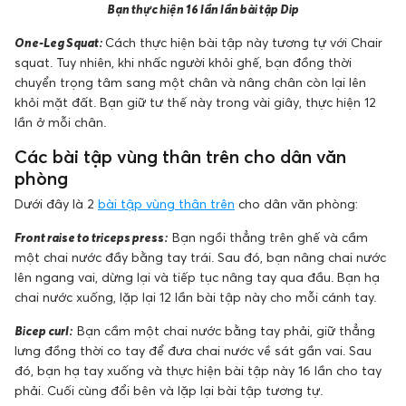
Bạn thực hiện 16 lần lần bài tập Dip
One-Leg Squat:
Cách thực hiện bài tập này tương tự với Chair
squat. Tuy nhiên, khi nhấc người khỏi ghế, bạn đồng thời
chuyển trọng tâm sang một chân và nâng chân còn lại lên
khỏi mặt đất. Bạn giữ tư thế này trong vài giây, thực hiện 12
lần ở mỗi chân.
Các bài tập vùng thân trên cho dân văn
phòng
Dưới đây là 2
bài tập vùng thân trên
cho dân văn phòng:
Front raise to triceps press:
Bạn ngồi thẳng trên ghế và cầm
một chai nước đầy bằng tay trái. Sau đó, bạn nâng chai nước
lên ngang vai, dừng lại và tiếp tục nâng tay qua đầu. Bạn hạ
chai nước xuống, lặp lại 12 lần bài tập này cho mỗi cánh tay.
Bicep curl:
Bạn cầm một chai nước bằng tay phải, giữ thẳng
lưng đồng thời co tay để đưa chai nước về sát gần vai. Sau
đó, bạn hạ tay xuống và thực hiện bài tập này 16 lần cho tay
phải. Cuối cùng đổi bên và lặp lại bài tập tương tự.