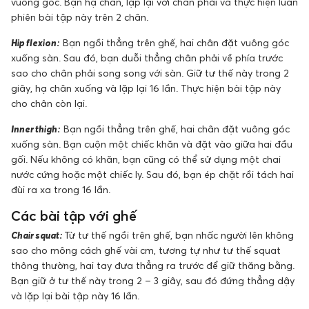
vuông góc. Bạn hạ chân, lặp lại với chân phải và thực hiện luân
phiên bài tập này trên 2 chân.
Hip flexion:
Bạn ngồi thẳng trên ghế, hai chân đặt vuông góc
xuống sàn. Sau đó, bạn duỗi thẳng chân phải về phía trước
sao cho chân phải song song với sàn. Giữ tư thế này trong 2
giây, hạ chân xuống và lặp lại 16 lần. Thực hiện bài tập này
cho chân còn lại.
Inner thigh:
Bạn ngồi thẳng trên ghế, hai chân đặt vuông góc
xuống sàn. Bạn cuộn một chiếc khăn và đặt vào giữa hai đầu
gối. Nếu không có khăn, bạn cũng có thể sử dụng một chai
nước cứng hoặc một chiếc ly. Sau đó, bạn ép chặt rồi tách hai
đùi ra xa trong 16 lần.
Các bài tập với ghế
Chair squat:
Từ tư thế ngồi trên ghế, bạn nhấc người lên không
sao cho mông cách ghế vài cm, tương tự như tư thế squat
thông thường, hai tay đưa thẳng ra trước để giữ thăng bằng.
Bạn giữ ở tư thế này trong 2 – 3 giây, sau đó đứng thẳng dậy
và lặp lại bài tập này 16 lần.