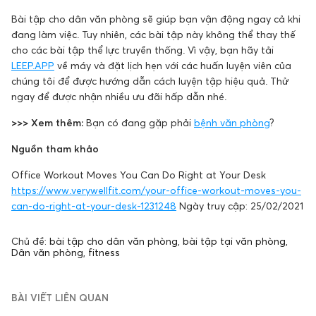
Bài tập cho dân văn phòng sẽ giúp bạn vận động ngay cả khi
đang làm việc. Tuy nhiên, các bài tập này không thể thay thế
cho các bài tập thể lực truyền thống. Vì vậy, bạn hãy tải
LEEP.APP
về máy và đặt lịch hẹn với các huấn luyện viên của
chúng tôi để được hướng dẫn cách luyện tập hiệu quả. Thử
ngay để được nhận nhiều ưu đãi hấp dẫn nhé.
>>> Xem thêm:
Bạn có đang gặp phải
bệnh văn phòng
?
Nguồn tham khảo
Office Workout Moves You Can Do Right at Your Desk
https://www.verywellfit.com/your-office-workout-moves-you-
can-do-right-at-your-desk-1231248
Ngày truy cập: 25/02/2021
Chủ đề:
bài tập cho dân văn phòng
,
bài tập tại văn phòng
,
Dân văn phòng
,
fitness
BÀI VIẾT LIÊN QUAN