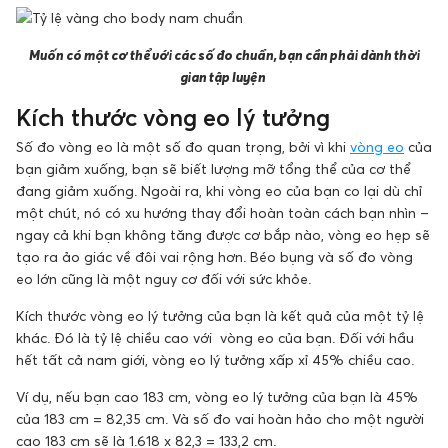
Muốn có một cơ thể với các số đo chuẩn, bạn cần phải dành thời
gian tập luyện
Kích thước vòng eo lý tưởng
Số đo vòng eo là một số đo quan trọng, bởi vì khi
vòng eo
của
bạn giảm xuống, bạn sẽ biết lượng mỡ tổng thể của cơ thể
đang giảm xuống. Ngoài ra, khi vòng eo của bạn co lại dù chỉ
một chút, nó có xu hướng thay đổi hoàn toàn cách bạn nhìn –
ngay cả khi bạn không tăng được cơ bắp nào, vòng eo hẹp sẽ
tạo ra ảo giác về đôi vai rộng hơn. Béo bụng và số đo vòng
eo lớn cũng là một nguy cơ đối với sức khỏe.
Kích thước vòng eo lý tưởng của bạn là kết quả của một tỷ lệ
khác. Đó là tỷ lệ chiều cao với vòng eo của bạn. Đối với hầu
hết tất cả nam giới, vòng eo lý tưởng xấp xỉ 45% chiều cao.
Ví dụ, nếu bạn cao 183 cm, vòng eo lý tưởng của bạn là 45%
của 183 cm = 82,35 cm. Và số đo vai hoàn hảo cho một người
cao 183 cm sẽ là 1.618 x 82,3 = 133,2 cm.