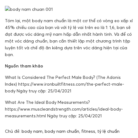
Tóm lại, một body nam chuẩn là một cơ thể có vòng eo xấp xỉ
45% chiều cao của bạn và với tỷ lệ vai trên eo là 1: 1,6, bạn sẽ
đạt được vóc dáng mỹ nam hấp dẫn nhất hành tinh. Và để có
một vóc dáng chuẩn, bạn cần thiết lập một chương trình tập
luyện tốt và chế độ ăn kiêng dựa trên vóc dáng hiện tại của
bạn.
Nguồn tham khảo
What Is Considered The Perfect Male Body? (The Adonis
Index) https://www.ironbuiltfitness.com/the-perfect-male-
body Ngày truy cập: 25/04/2021
What Are The Ideal Body Measurements?
https://www.muscleandstrength.com/articles/ideal-body-
measurements.html Ngày truy cập: 25/04/2021
Chủ đề:
body nam
,
body nam chuẩn
,
fitness
,
tỷ lệ chuẩn