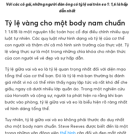
Với các cô gái, những người đàn ông có tỷ lệ vai trên eo 1: 1,6 là hấp
dẫn nhất
Tỷ lệ vàng cho một body nam chuẩn
1: 1.618 là một nguyên tắc toán học cổ đại điều chỉnh nhiều quy
luật tự nhiên. Các quy luật như hình dạng và tỷ lệ của cơ thể
con người và thậm chí cả mô hình sinh trưởng của thực vật. Tỷ
lệ vàng thực sự là một trong những chìa khóa cho nhận thức
của con người về vẻ đẹp và sự hấp dẫn.
Tỷ lệ giữa vai và eo là tỷ lệ quan trọng nhất đối với diện mạo
tổng thể của cơ thể bạn. Đó là tỷ lệ mà bạn thường bị đánh
giá nhất vì nó có thể nhìn thấy ngay lập tức và rất khó để che
giấu, ngay cả dưới nhiều lớp quần áo. Trong một nghiên cứu
của Horvath và cộng sự, người ta phát hiện ra rằng khi bạn
bước vào phòng, tỷ lệ giữa vai và eo là biểu hiện rõ ràng nhất
về hình dáng tổng thể.
Tuy nhiên, tỷ lệ giữa vai và eo không phải thước đo duy nhất
cho một body nam chuẩn. Steve Reeves được biết đến là một
trong những vận động viên
thể hình
cân đối và đẹp mắt nhất