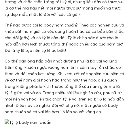
tượng và chắc chắn trông rất kỳ dị, nhưng liệu đây có thực sự
là cơ thể mà hầu hết mọi người thực sự mong muốn và thực
sự đẹp mắt, nhất là đối với các cô gái?
Thế nào được coi là body nam chuẩn? Theo các nghiên cứu và
khảo sát, nam giới có vóc dáng hoàn hảo có cơ bắp săn chắc,
cân đối (gầy) và có tỷ lệ cân đối. Tỷ lệ chính xác được cho là
hấp dẫn hơn kích thước tổng thể hoặc chiều cao của nam giới.
Đó là tỷ lệ tạo nên sự khác biệt!
Cơ thể đàn ông hấp dẫn nhất dường như là bờ vai và lưng
trên rộng, khuôn ngực vuông nam tính, cánh tay rắn chắc, eo
thon và đôi chân lực lưỡng. Khi xem xét các nghiên cứu hiện có
về cơ thể nam giới hoàn hảo trông như thế nào, điều quan
trọng không phải là kích thước tổng thể của nam giới, mà là
tỷ lệ giữa vai và eo. Trong nhiều tài liệu nghiên cứu, phụ nữ từ
mọi nền văn hóa liên tục chọn tỷ lệ vai trên eo 1: 1,6 là hấp dẫn
nhất. Điều này có nghĩa, đối với phụ nữ, một người có body
nam chuẩn sẽ có vai lớn hơn 1,6 lần so với vòng eo.