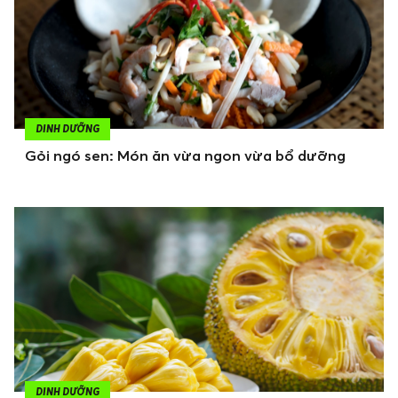
DINH DƯỠNG
Gỏi ngó sen: Món ăn vừa ngon vừa bổ dưỡng
DINH DƯỠNG