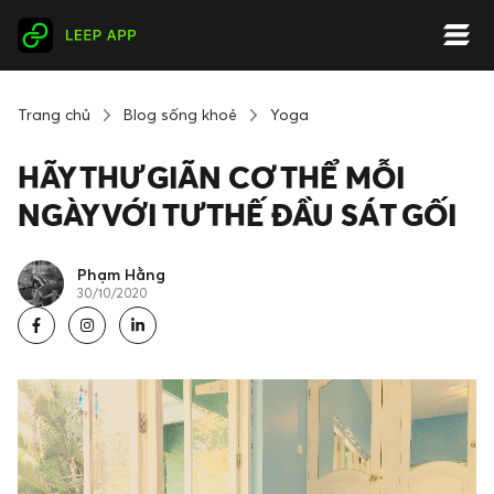
Trang chủ
Blog sống khoẻ
Yoga
HÃY THƯ GIÃN CƠ THỂ MỖI
NGÀY VỚI TƯ THẾ ĐẦU SÁT GỐI
Phạm Hằng
30/10/2020