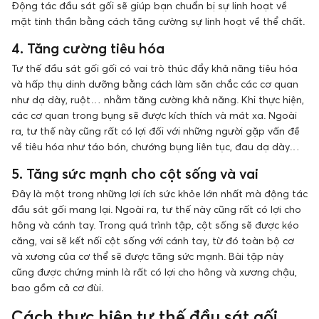
Động tác đầu sát gối sẽ giúp bạn chuẩn bị sự linh hoạt về
mặt tinh thần bằng cách tăng cường sự linh hoạt về thể chất.
4. Tăng cường tiêu hóa
Tư thế đầu sát gối gối có vai trò thúc đẩy khả năng tiêu hóa
và hấp thụ dinh dưỡng bằng cách làm săn chắc các cơ quan
như dạ dày, ruột… nhằm tăng cường khả năng. Khi thực hiện,
các cơ quan trong bụng sẽ được kích thích và mát xa. Ngoài
ra, tư thế này cũng rất có lợi đối với những người gặp vấn đề
về tiêu hóa như táo bón, chướng bụng liên tục, đau dạ dày…
5. Tăng sức mạnh cho cột sống và vai
Đây là một trong những lợi ích sức khỏe lớn nhất mà động tác
đầu sát gối mang lại. Ngoài ra, tư thế này cũng rất có lợi cho
hông và cánh tay. Trong quá trình tập, cột sống sẽ được kéo
căng, vai sẽ kết nối cột sống với cánh tay, từ đó toàn bộ cơ
và xương của cơ thể sẽ được tăng sức mạnh. Bài tập này
cũng được chứng minh là rất có lợi cho hông và xương chậu,
bao gồm cả cơ đùi.
Cách thực hiện tư thế đầu sát gối