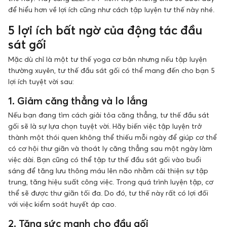
để hiểu hơn về lợi ích cũng như cách tập luyện tư thế này nhé.
5 lợi ích bất ngờ của động tác đầu
sát gối
Mặc dù chỉ là một tư thế yoga cơ bản nhưng nếu tập luyện
thường xuyên, tư thế đầu sát gối có thể mang đến cho bạn 5
lợi ích tuyệt vời sau:
1. Giảm căng thẳng và lo lắng
Nếu bạn đang tìm cách giải tỏa căng thẳng, tư thế đầu sát
gối sẽ là sự lựa chọn tuyệt vời. Hãy biến việc tập luyện trở
thành một thói quen không thể thiếu mỗi ngày để giúp cơ thể
có cơ hội thư giãn và thoát ly căng thẳng sau một ngày làm
việc dài. Bạn cũng có thể tập tư thế đầu sát gối vào buổi
sáng để tăng lưu thông máu lên não nhằm cải thiện sự tập
trung, tăng hiệu suất công việc. Trong quá trình luyện tập, cơ
thể sẽ được thư giãn tối đa. Do đó, tư thế này rất có lợi đối
với việc kiểm soát huyết áp cao.
2. Tăng sức mạnh cho đầu gối