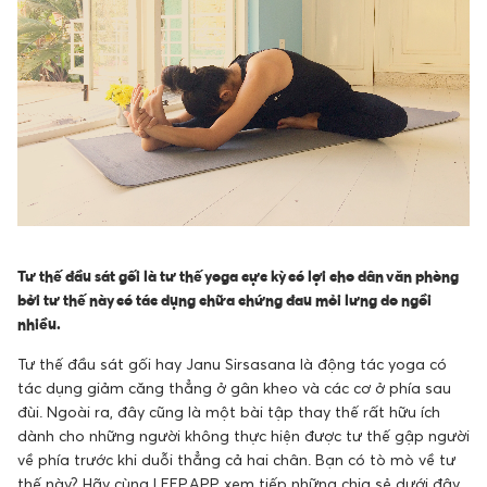
Tư thế đầu sát gối là tư thế yoga cực kỳ có lợi cho dân văn phòng
bởi tư thế này có tác dụng chữa chứng đau mỏi lưng do ngồi
nhiều.
Tư thế đầu sát gối hay Janu Sirsasana là động tác yoga có
tác dụng giảm căng thẳng ở gân kheo và các cơ ở phía sau
đùi. Ngoài ra, đây cũng là một bài tập thay thế rất hữu ích
dành cho những người không thực hiện được tư thế gập người
về phía trước khi duỗi thẳng cả hai chân. Bạn có tò mò về tư
thế này? Hãy cùng LEEP.APP xem tiếp những chia sẻ dưới đây