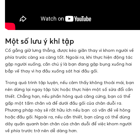
Một số lưu ý khi tập
Cố gắng giữ lưng thẳng, được kéo giãn thay vì khom người về
phía trước càng xa càng tốt. Ngoài ra, khi thực hiện động tác
gập người xuống, cần chú ý là bạn đang gập bụng xuống hai
bắp vế thay vì hạ đầu xuống sát hai đầu gối.
Trong quá trình tập luyện, nếu cảm thấy không thoải mái, bạn
nên dừng lại ngay tập tức hoặc thực hiện một số sửa đổi cần
thiết. Chẳng hạn, nếu phần hông quá căng cứng, bạn có thể
gấp một tấm chăn và để dưới đầu gối của chân duỗi ra.
Phương pháp này sẽ rất hữu ích nếu bạn có vấn đề về hông
hoặc đầu gối. Ngoài ra, nếu cần thiết, bạn cũng có thể dùng
dây quấn quanh bàn chân của chân duỗi để việc khom người
về phía trước trở nên dễ dàng hơn.