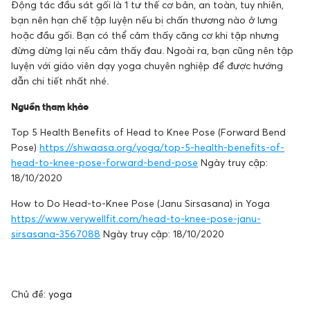
Động tác đầu sát gối là 1 tư thế cơ bản, an toàn, tuy nhiên,
bạn nên hạn chế tập luyện nếu bị chấn thương nào ở lưng
hoặc đầu gối. Bạn có thể cảm thấy căng cơ khi tập nhưng
đừng dừng lại nếu cảm thấy đau. Ngoài ra, bạn cũng nên tập
luyện với giáo viên dạy yoga chuyên nghiệp để được hướng
dẫn chi tiết nhất nhé.
Nguồn tham khảo
Top 5 Health Benefits of Head to Knee Pose (Forward Bend
Pose)
https://shwaasa.org/yoga/top-5-health-benefits-of-
head-to-knee-pose-forward-bend-pose
Ngày truy cập:
18/10/2020
How to Do Head-to-Knee Pose (Janu Sirsasana) in Yoga
https://www.verywellfit.com/head-to-knee-pose-janu-
sirsasana-3567088
Ngày truy cập: 18/10/2020
Chủ đề:
yoga