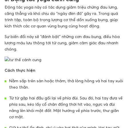
Động tác yoga này có tác dụng giảm triệu chứng đau lưng,
căng thẳng và khó chịu do “ngày đèn đỏ” gây ra. Trong quá
trình tập, toàn bộ trọng lượng cơ thể dồn xuống bụng, giúp
kích thích các cơ quan vùng bụng cùng hoạt động.
Sự biến đổi này sẽ “đánh bật” những cơn đau bụng, điều hòa
lượng máu lưu thông tới tử cung, giảm cảm giác đau nhanh
chóng.
Cách thực hiện
Nằm sấp trên sàn hoặc thảm, thả lỏng hông và hai tay xuôi
theo thân.
Từ từ gập hai đầu gối lại về phía đùi. Sau đó, hai tay đưa về
phía sau, kéo lấy cổ chân đồng thời hít vào, ngực và đùi
nâng lên khỏi mặt đất. Mặt hướng về phía trước, thư giãn
cơ mặt.
Giữ tư thế ổn định, chú ý vào hơi thở của mình. Hai tay giữ