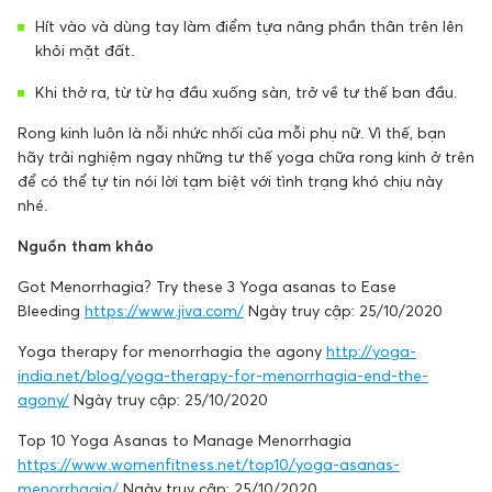
Hít vào và dùng tay làm điểm tựa nâng phần thân trên lên
khỏi mặt đất.
Khi thở ra, từ từ hạ đầu xuống sàn, trở về tư thế ban đầu.
Rong kinh luôn là nỗi nhức nhối của mỗi phụ nữ. Vì thế, bạn
hãy trải nghiệm ngay những tư thế yoga chữa rong kinh ở trên
để có thể tự tin nói lời tạm biệt với tình trạng khó chịu này
nhé.
Nguồn tham khảo
Got Menorrhagia? Try these 3 Yoga asanas to Ease
Bleeding
https://www.jiva.com/
Ngày truy cập: 25/10/2020
Yoga therapy for menorrhagia the agony
http://yoga-
india.net/blog/yoga-therapy-for-menorrhagia-end-the-
agony/
Ngày truy cập: 25/10/2020
Top 10 Yoga Asanas to Manage Menorrhagia
https://www.womenfitness.net/top10/yoga-asanas-
menorrhagia/
Ngày truy cập: 25/10/2020