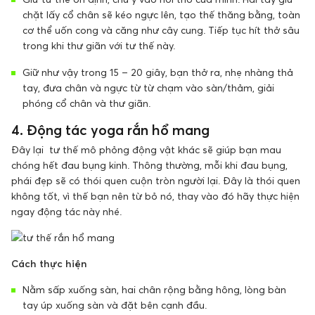
chặt lấy cổ chân sẽ kéo ngực lên, tạo thế thăng bằng, toàn
cơ thể uốn cong và căng như cây cung. Tiếp tục hít thở sâu
trong khi thư giãn với tư thế này.
Giữ như vậy trong 15 – 20 giây, bạn thở ra, nhẹ nhàng thả
tay, đưa chân và ngực từ từ chạm vào sàn/thảm, giải
phóng cổ chân và thư giãn.
4. Động tác yoga rắn hổ mang
Đây lại tư thế mô phỏng động vật khác sẽ giúp bạn mau
chóng hết đau bụng kinh. Thông thường, mỗi khi đau bụng,
phái đẹp sẽ có thói quen cuộn tròn người lại. Đây là thói quen
không tốt, vì thế bạn nên từ bỏ nó, thay vào đó hãy thực hiện
ngay động tác này nhé.
Cách thực hiện
Nằm sấp xuống sàn, hai chân rộng bằng hông, lòng bàn
tay úp xuống sàn và đặt bên cạnh đầu.