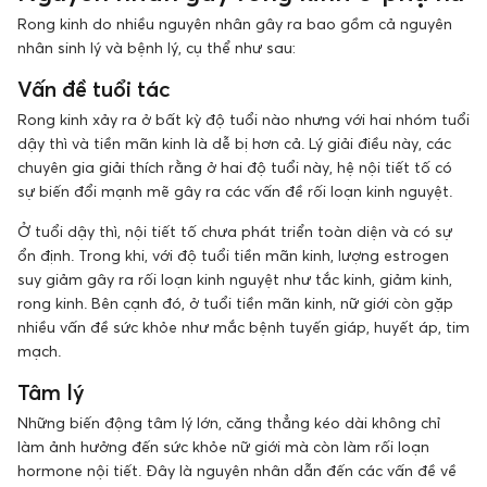
Rong kinh do nhiều nguyên nhân gây ra bao gồm cả nguyên
nhân sinh lý và bệnh lý, cụ thể như sau:
Vấn đề tuổi tác
Rong kinh xảy ra ở bất kỳ độ tuổi nào nhưng với hai nhóm tuổi
dậy thì và tiền mãn kinh là dễ bị hơn cả. Lý giải điều này, các
chuyên gia giải thích rằng ở hai độ tuổi này, hệ nội tiết tố có
sự biến đổi mạnh mẽ gây ra các vấn đề rối loạn kinh nguyệt.
Ở tuổi dậy thì, nội tiết tố chưa phát triển toàn diện và có sự
ổn định. Trong khi, với độ tuổi tiền mãn kinh, lượng estrogen
suy giảm gây ra rối loạn kinh nguyệt như tắc kinh, giảm kinh,
rong kinh. Bên cạnh đó, ở tuổi tiền mãn kinh, nữ giới còn gặp
nhiều vấn đề sức khỏe như mắc bệnh tuyến giáp, huyết áp, tim
mạch.
Tâm lý
Những biến động tâm lý lớn, căng thẳng kéo dài không chỉ
làm ảnh hưởng đến sức khỏe nữ giới mà còn làm rối loạn
hormone nội tiết. Đây là nguyên nhân dẫn đến các vấn đề về