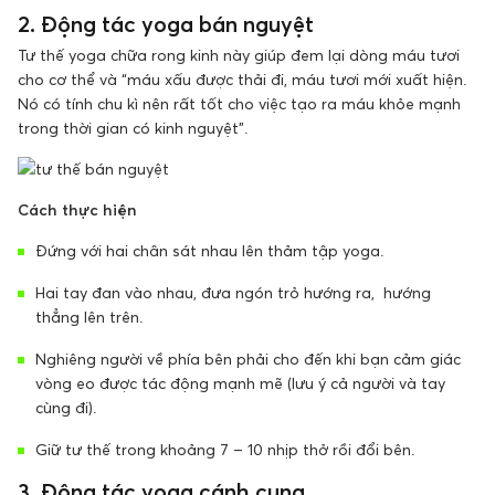
2. Động tác yoga bán nguyệt
Tư thế yoga chữa rong kinh này giúp đem lại dòng máu tươi
cho cơ thể và “máu xấu được thải đi, máu tươi mới xuất hiện.
Nó có tính chu kì nên rất tốt cho việc tạo ra máu khỏe mạnh
trong thời gian có kinh nguyệt”.
Cách thực hiện
Đứng với hai chân sát nhau lên thảm tập yoga.
Hai tay đan vào nhau, đưa ngón trỏ hướng ra, hướng
thẳng lên trên.
Nghiêng người về phía bên phải cho đến khi bạn cảm giác
vòng eo được tác động mạnh mẽ (lưu ý cả người và tay
cùng đi).
Giữ tư thế trong khoảng 7 – 10 nhịp thở rồi đổi bên.
3. Động tác yoga cánh cung