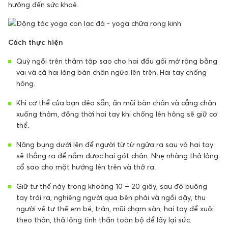
hưởng đến sức khoẻ.
Cách thực hiện
Quỳ ngồi trên thảm tập sao cho hai đầu gối mở rộng bằng
vai và cả hai lòng bàn chân ngửa lên trên. Hai tay chống
hông.
Khi cơ thể của bạn dẻo sẵn, ấn mũi bàn chân và cẳng chân
xuống thảm, đồng thời hai tay khi chống lên hông sẽ giữ cơ
thể.
Nâng bụng dưới lên để người từ từ ngửa ra sau và hai tay
sẽ thẳng ra để nắm được hai gót chân. Nhẹ nhàng thả lỏng
cổ sao cho mặt hướng lên trên và thở ra.
Giữ tư thế này trong khoảng 10 – 20 giây, sau đó buông
tay trái ra, nghiêng người qua bên phải và ngồi dậy, thu
người về tư thế em bé, trán, mũi chạm sàn, hai tay để xuôi
theo thân, thả lỏng tinh thần toàn bộ để lấy lại sức.