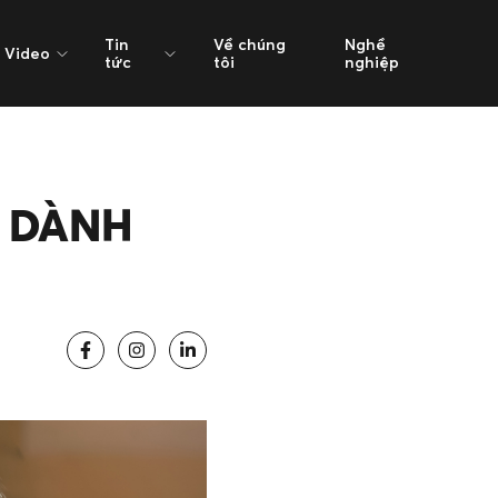
Tin
Về chúng
Nghề
Video
tức
tôi
nghiệp
O DÀNH