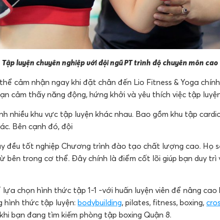
Tập luyện chuyên nghiệp với đội ngũ PT trình độ chuyên môn cao
thể cảm nhận ngay khi đặt chân đến Lio Fitness & Yoga chính 
bạn cảm thấy năng động, hứng khởi và yêu thích việc tập luyệ
h nhiều khu vực tập luyện khác nhau. Bao gồm khu tập cardio,
hác. Bên cạnh đó, đội
đây đều tốt nghiệp Chương trình đào tạo chất lượng cao. Họ
bên trong cơ thể. Đây chính là điểm cốt lõi giúp bạn duy trì
 lựa chọn hình thức tập 1-1 -với huấn luyện viên để nâng cao h
 hình thức tập luyện:
bodybuilding
, pilates, fitness, boxing,
cros
khi bạn đang tìm kiếm phòng tập boxing Quận 8.