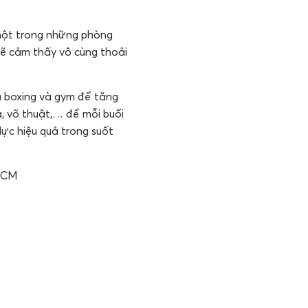
 một trong những phòng
sẽ cảm thấy vô cùng thoải
cả boxing và gym để tăng
, võ thuật,… để mỗi buổi
lực hiệu quả trong suốt
 HCM