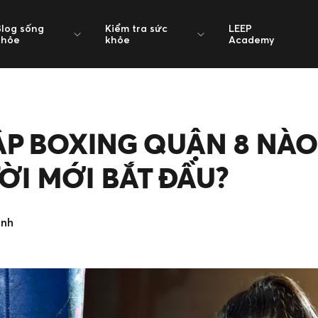
Blog sống
Kiểm tra sức
LEEP
khỏe
khỏe
Academy
ẬP BOXING QUẬN 8 NÀ
I MỚI BẮT ĐẦU?
inh