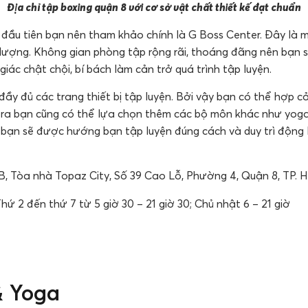
Địa chỉ tập boxing quận 8 với cơ sở vật chất thiết kế đạt chuẩn
đầu tiên bạn nên tham khảo chính là G Boss Center. Đây là
 lượng. Không gian phòng tập rộng rãi, thoáng đãng nên bạn 
giác chật chội, bí bách làm cản trở quá trình tập luyện.
đầy đủ các trang thiết bị tập luyện. Bởi vậy bạn có thể hợp 
i ra bạn cũng có thể lựa chọn thêm các bộ môn khác như yoga
ù bạn sẽ được hướng bạn tập luyện đúng cách và duy trì động 
B, Tòa nhà Topaz City, Số 39 Cao Lỗ, Phường 4, Quận 8, TP.
hứ 2 đến thứ 7 từ 5 giờ 30 – 21 giờ 30; Chủ nhật 6 – 21 giờ
& Yoga