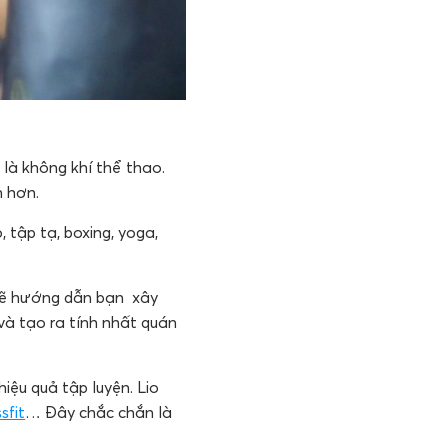
là không khí thể thao.
n hơn.
 tập tạ, boxing, yoga,
 sẽ hướng dẫn bạn xây
 và tạo ra tính nhất quán
iệu quả tập luyện. Lio
sfit
… Đây chắc chắn là