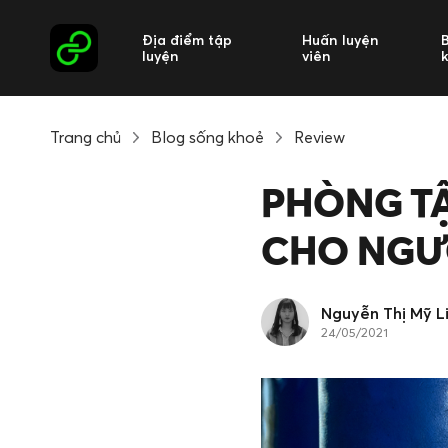
Địa điểm tập
Huấn luyện
luyện
viên
Trang chủ
Blog sống khoẻ
Review
PHÒNG T
CHO NGƯỜ
Nguyễn Thị Mỹ L
24/05/2021