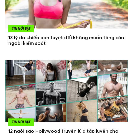
TIN NỔI BẬT
13 lý do khiến bạn tuyệt đối không muốn tăng cân
ngoài kiểm soát
TIN NỔI BẬT
12 ngôi sao Hollywood truyền lửa tập luyện cho