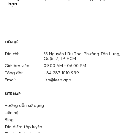
bạn
LIÊN HỆ
Địa chỉ:
33 Nguyễn Hữu Thọ, Phường Tân Hưng,
Quận 7, TP. HCM
Giờ làm việc:
09.00 AM - 06.00 PM
Tổng đài:
+84 287 1010 999
Email:
lisa@leep.app
SITE MAP
Hướng dẫn sử dụng
Liên hệ
Blog
Địa điểm tập luyện