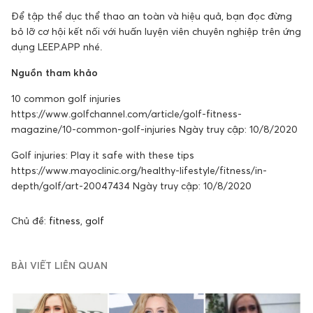
Để tập thể dục thể thao an toàn và hiệu quả, bạn đọc đừng
bỏ lỡ cơ hội kết nối với huấn luyện viên chuyên nghiệp trên ứng
dụng LEEP.APP nhé.
Nguồn tham khảo
10 common golf injuries
https://www.golfchannel.com/article/golf-fitness-
magazine/10-common-golf-injuries Ngày truy cập: 10/8/2020
Golf injuries: Play it safe with these tips
https://www.mayoclinic.org/healthy-lifestyle/fitness/in-
depth/golf/art-20047434 Ngày truy cập: 10/8/2020
Chủ đề:
fitness
,
golf
BÀI VIẾT LIÊN QUAN