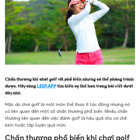
Chấn thương khi chơi golf rất phổ biến nhưng có thể phòng tránh
được. Hãy cùng
LEEP.APP
tìm hiểu cụ thể hơn trong bài viết dưới
đây nhé.
Mặc dù chơi golf là một môn thể thao ít tác động nhưng nó
có liên quan đến một số chấn thương phổ biến. Nhiều chấn
thương liên quan đến việc đánh golf là hậu quả cho cơ chế
kém hoặc tập luyện quá mức.
Chấn thương phổ biến khi chơi golf