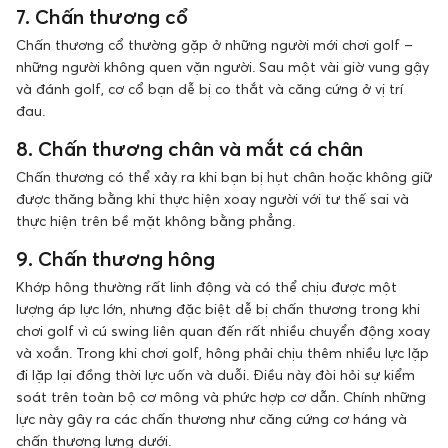
7. Chấn thương cổ
Chấn thương cổ thường gặp ở những người mới chơi golf –
những người không quen vặn người. Sau một vài giờ vung gậy
và đánh golf, cơ cổ bạn dễ bị co thắt và căng cứng ở vị trí
đau.
8. Chấn thương chân và mắt cá chân
Chấn thương có thể xảy ra khi bạn bị hụt chân hoặc không giữ
được thăng bằng khi thực hiện xoay người với tư thế sai và
thực hiện trên bề mặt không bằng phẳng.
9. Chấn thương hông
Khớp hông thường rất linh động và có thể chịu được một
lượng áp lực lớn, nhưng đặc biệt dễ bị chấn thương trong khi
chơi golf vì cú swing liên quan đến rất nhiều chuyển động xoay
và xoắn. Trong khi chơi golf, hông phải chịu thêm nhiều lực lặp
đi lặp lại đồng thời lực uốn và duỗi. Điều này đòi hỏi sự kiểm
soát trên toàn bộ cơ mông và phức hợp cơ dẫn. Chính những
lực này gây ra các chấn thương như căng cứng cơ háng và
chấn thương lưng dưới.