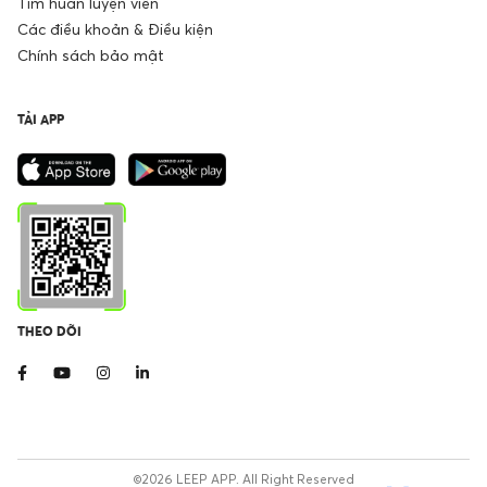
Tìm huấn luyện viên
Các điều khoản & Điều kiện
Chính sách bảo mật
TẢI APP
THEO DÕI
©2026 LEEP APP. All Right Reserved