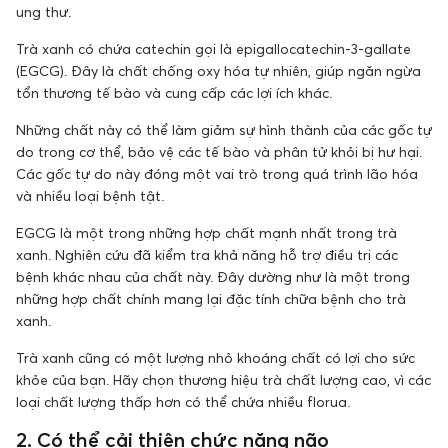
ung thư.
Trà xanh có chứa catechin gọi là epigallocatechin-3-gallate
(EGCG). Đây là chất chống oxy hóa tự nhiên, giúp ngăn ngừa
tổn thương tế bào và cung cấp các lợi ích khác.
Những chất này có thể làm giảm sự hình thành của các gốc tự
do trong cơ thể, bảo vệ các tế bào và phân tử khỏi bị hư hại.
Các gốc tự do này đóng một vai trò trong quá trình lão hóa
và nhiều loại bệnh tật.
EGCG là một trong những hợp chất mạnh nhất trong trà
xanh. Nghiên cứu đã kiểm tra khả năng hỗ trợ điều trị các
bệnh khác nhau của chất này. Đây dường như là một trong
những hợp chất chính mang lại đặc tính chữa bệnh cho trà
xanh.
Trà xanh cũng có một lượng nhỏ khoáng chất có lợi cho sức
khỏe của bạn. Hãy chọn thương hiệu trà chất lượng cao, vì các
loại chất lượng thấp hơn có thể chứa nhiều florua.
2. Có thể cải thiện chức năng não