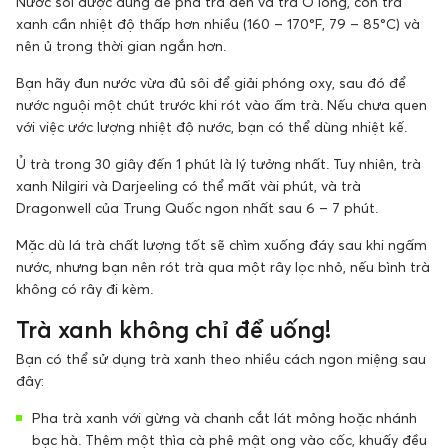
Nước sôi được dùng để pha trà đen và trà Ô long, còn trà
xanh cần nhiệt độ thấp hơn nhiều (160 – 170°F, 79 – 85°C) và
nên ủ trong thời gian ngắn hơn.
Bạn hãy đun nước vừa đủ sôi để giải phóng oxy, sau đó để
nước nguội một chút trước khi rót vào ấm trà. Nếu chưa quen
với việc ước lượng nhiệt độ nước, bạn có thể dùng nhiệt kế.
Ủ trà trong 30 giây đến 1 phút là lý tưởng nhất. Tuy nhiên, trà
xanh Nilgiri và Darjeeling có thể mất vài phút, và trà
Dragonwell của Trung Quốc ngon nhất sau 6 – 7 phút.
Mặc dù lá trà chất lượng tốt sẽ chìm xuống đáy sau khi ngấm
nước, nhưng bạn nên rót trà qua một rây lọc nhỏ, nếu bình trà
không có rây đi kèm.
Trà xanh không chỉ để uống!
Bạn có thể sử dụng trà xanh theo nhiều cách ngon miệng sau
đây:
Pha trà xanh với gừng và chanh cắt lát mỏng hoặc nhánh
bạc hà. Thêm một thìa cà phê mật ong vào cốc, khuấy đều