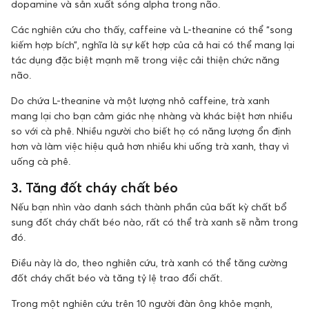
dopamine và sản xuất sóng alpha trong não.
Các nghiên cứu cho thấy, caffeine và L-theanine có thể “song
kiếm hợp bích”, nghĩa là sự kết hợp của cả hai có thể mang lại
tác dụng đặc biệt mạnh mẽ trong việc cải thiện chức năng
não.
Do chứa L-theanine và một lượng nhỏ caffeine, trà xanh
mang lại cho bạn cảm giác nhẹ nhàng và khác biệt hơn nhiều
so với cà phê. Nhiều người cho biết họ có năng lượng ổn định
hơn và làm việc hiệu quả hơn nhiều khi uống trà xanh, thay vì
uống cà phê.
3. Tăng đốt cháy chất béo
Nếu bạn nhìn vào danh sách thành phần của bất kỳ chất bổ
sung đốt cháy chất béo nào, rất có thể trà xanh sẽ nằm trong
đó.
Điều này là do, theo nghiên cứu, trà xanh có thể tăng cường
đốt cháy chất béo và tăng tỷ lệ trao đổi chất.
Trong một nghiên cứu trên 10 người đàn ông khỏe mạnh,