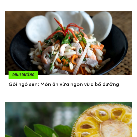
DINH DƯỠNG
Gỏi ngó sen: Món ăn vừa ngon vừa bổ dưỡng