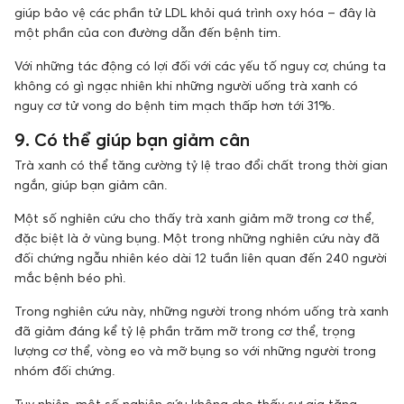
giúp bảo vệ các phần tử LDL khỏi quá trình oxy hóa – đây là
một phần của con đường dẫn đến bệnh tim.
Với những tác động có lợi đối với các yếu tố nguy cơ, chúng ta
không có gì ngạc nhiên khi những người uống trà xanh có
nguy cơ tử vong do bệnh tim mạch thấp hơn tới 31%.
9. Có thể giúp bạn giảm cân
Trà xanh có thể tăng cường tỷ lệ trao đổi chất trong thời gian
ngắn, giúp bạn giảm cân.
Một số nghiên cứu cho thấy trà xanh giảm mỡ trong cơ thể,
đặc biệt là ở vùng bụng. Một trong những nghiên cứu này đã
đối chứng ngẫu nhiên kéo dài 12 tuần liên quan đến 240 người
mắc bệnh béo phì.
Trong nghiên cứu này, những người trong nhóm uống trà xanh
đã giảm đáng kể tỷ lệ phần trăm mỡ trong cơ thể, trọng
lượng cơ thể, vòng eo và mỡ bụng so với những người trong
nhóm đối chứng.
Tuy nhiên, một số nghiên cứu không cho thấy sự gia tăng