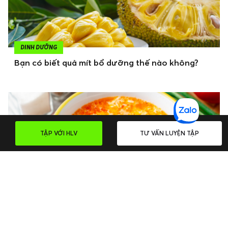
DINH DƯỠNG
Bạn có biết quả mít bổ dưỡng thế nào không?
TẬP VỚI HLV
TƯ VẤN LUYỆN TẬP
DINH DƯỠNG
Canh cà chua trứng bổ dưỡng mà dễ làm cực kỳ