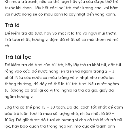
Khi mua trà xanh, nếu có thể, bạn hãy yêu cầu được thử trà
trước khi chọn. Hầu hết các loại trà chất lượng cao, khi hãm
với nước nóng sẽ có màu xanh lá cây nhạt đến vàng xanh.
Trà lá
Để kiểm tra độ tươi, hãy vò một ít lá trà và ngửi mùi thơm.
Trà tươi nhất, hương vị đậm đà nhất sẽ có mùi thơm và mùi
cỏ.
Trà túi lọc
Để kiểm tra độ tươi của túi trà, hãy lấy trà ra khỏi túi, đặt túi
rỗng vào cốc, đổ nước nóng lên trên và ngâm trong 2 – 3
phút. Nếu cốc nước có màu trắng và vị nhạt như nước lọc
thông thường, thì đây có thể là túi trà tươi. Nếu nước ngâm
túi (không có trà) lại có vị trà, nghĩa là trà đã già, giấy đã
ngấm hương vị.
30g trà có thể pha 15 – 30 tách. Do đó, cách tốt nhất để đảm
bảo trà luôn tươi là mua số lượng nhỏ, nhiều nhất là 50 –
100g. Để giữ được độ tươi và hương vị cho cả trà lá và trà túi
lọc, hãy bảo quản trà trong hộp kín, mờ đục để tránh ánh