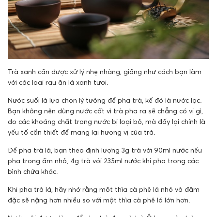
Trà xanh cần được xử lý nhẹ nhàng, giống như cách bạn làm
với các loại rau ăn lá xanh tươi.
Nước suối là lựa chọn lý tưởng để pha trà, kế đó là nước lọc.
Bạn không nên dùng nước cất vì trà pha ra sẽ chẳng có vị gì,
do các khoáng chất trong nước bị loại bỏ, mà đấy lại chính là
yếu tố cần thiết để mang lại hương vị của trà.
Để pha trà lá, bạn theo định lượng 3g trà với 90ml nước nếu
pha trong ấm nhỏ, 4g trà với 235ml nước khi pha trong các
bình chứa khác.
Khi pha trà lá, hãy nhớ rằng một thìa cà phê lá nhỏ và đậm
đặc sẽ nặng hơn nhiều so với một thìa cà phê lá lớn hơn.