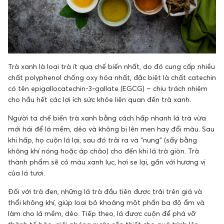
Trà xanh là loại trà ít qua chế biến nhất, do đó cung cấp nhiều
chất polyphenol chống oxy hóa nhất, đặc biệt là chất catechin
có tên epigallocatechin-3-gallate (EGCG) – chịu trách nhiệm
cho hầu hết các lợi ích sức khỏe liên quan đến trà xanh.
Người ta chế biến trà xanh bằng cách hấp nhanh lá trà vừa
mới hái để lá mềm, dẻo và không bị lên men hay đổi màu. Sau
khi hấp, họ cuộn lá lại, sau đó trải ra và “nung” (sấy bằng
không khí nóng hoặc áp chảo) cho đến khi lá trà giòn. Trà
thành phẩm sẽ có màu xanh lục, hơi se lại, gần với hương vị
của lá tươi.
Đối với trà đen, những lá trà đầu tiên được trải trên giá và
thổi không khí, giúp loại bỏ khoảng một phần ba độ ẩm và
làm cho lá mềm, dẻo. Tiếp theo, lá được cuộn để phá vỡ