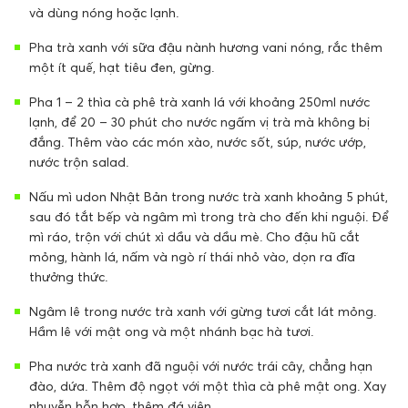
và dùng nóng hoặc lạnh.
Pha trà xanh với sữa đậu nành hương vani nóng, rắc thêm
một ít quế, hạt tiêu đen, gừng.
Pha 1 – 2 thìa cà phê trà xanh lá với khoảng 250ml nước
lạnh, để 20 – 30 phút cho nước ngấm vị trà mà không bị
đắng. Thêm vào các món xào, nước sốt, súp, nước ướp,
nước trộn salad.
Nấu mì udon Nhật Bản trong nước trà xanh khoảng 5 phút,
sau đó tắt bếp và ngâm mì trong trà cho đến khi nguội. Để
mì ráo, trộn với chút xì dầu và dầu mè. Cho đậu hũ cắt
mỏng, hành lá, nấm và ngò rí thái nhỏ vào, dọn ra đĩa
thưởng thức.
Ngâm lê trong nước trà xanh với gừng tươi cắt lát mỏng.
Hầm lê với mật ong và một nhánh bạc hà tươi.
Pha nước trà xanh đã nguội với nước trái cây, chẳng hạn
đào, dứa. Thêm độ ngọt với một thìa cà phê mật ong. Xay
nhuyễn hỗn hợp, thêm đá viên.