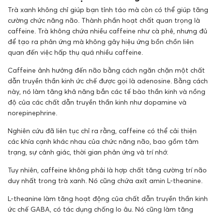
Trà xanh không chỉ giúp bạn tỉnh táo mà còn có thể giúp tăng
cường chức năng não. Thành phần hoạt chất quan trọng là
caffeine. Trà không chứa nhiều caffeine như cà phê, nhưng đủ
để tạo ra phản ứng mà không gây hiệu ứng bồn chồn liên
quan đến việc hấp thụ quá nhiều caffeine.
Caffeine ảnh hưởng đến não bằng cách ngăn chặn một chất
dẫn truyền thần kinh ức chế được gọi là adenosine. Bằng cách
này, nó làm tăng khả năng bắn các tế bào thần kinh và nồng
độ của các chất dẫn truyền thần kinh như dopamine và
norepinephrine.
Nghiên cứu đã liên tục chỉ ra rằng, caffeine có thể cải thiện
các khía cạnh khác nhau của chức năng não, bao gồm tâm
trạng, sự cảnh giác, thời gian phản ứng và trí nhớ.
Tuy nhiên, caffeine không phải là hợp chất tăng cường trí não
duy nhất trong trà xanh. Nó cũng chứa axít amin L-theanine.
L-theanine làm tăng hoạt động của chất dẫn truyền thần kinh
ức chế GABA, có tác dụng chống lo âu. Nó cũng làm tăng