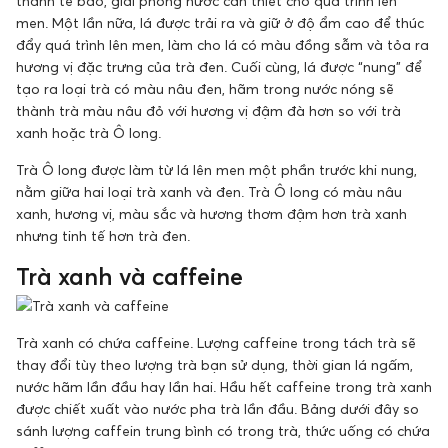
thành tế bào, giải phóng nước cần thiết cho quá trình lên
men. Một lần nữa, lá được trải ra và giữ ở độ ẩm cao để thúc
đẩy quá trình lên men, làm cho lá có màu đồng sẫm và tỏa ra
hương vị đặc trưng của trà đen. Cuối cùng, lá được “nung” để
tạo ra loại trà có màu nâu đen, hãm trong nước nóng sẽ
thành trà màu nâu đỏ với hương vị đậm đà hơn so với trà
xanh hoặc trà Ô long.
Trà Ô long được làm từ lá lên men một phần trước khi nung,
nằm giữa hai loại trà xanh và đen. Trà Ô long có màu nâu
xanh, hương vị, màu sắc và hương thơm đậm hơn trà xanh
nhưng tinh tế hơn trà đen.
Trà xanh và caffeine
Trà xanh có chứa caffeine. Lượng caffeine trong tách trà sẽ
thay đổi tùy theo lượng trà bạn sử dụng, thời gian lá ngấm,
nước hãm lần đầu hay lần hai. Hầu hết caffeine trong trà xanh
được chiết xuất vào nước pha trà lần đầu. Bảng dưới đây so
sánh lượng caffein trung bình có trong trà, thức uống có chứa