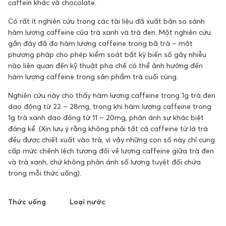
caffein khác và chocolate.
Có rất ít nghiên cứu trong các tài liệu đã xuất bản so sánh
hàm lượng caffeine của trà xanh và trà đen. Một nghiên cứu
gần đây đã đo hàm lượng caffeine trong bã trà – một
phương pháp cho phép kiểm soát bất kỳ biến số gây nhiễu
nào liên quan đến kỹ thuật pha chế có thể ảnh hưởng đến
hàm lượng caffeine trong sản phẩm trà cuối cùng.
Nghiên cứu này cho thấy hàm lượng caffeine trong 1g trà đen
dao động từ 22 – 28mg, trong khi hàm lượng caffeine trong
1g trà xanh dao động từ 11 – 20mg, phản ánh sự khác biệt
đáng kể. (Xin lưu ý rằng không phải tất cả caffeine từ lá trà
đều được chiết xuất vào trà, vì vậy những con số này chỉ cung
cấp mức chênh lệch tương đối về lượng caffeine giữa trà đen
và trà xanh, chứ không phản ánh số lượng tuyệt đối chứa
trong mỗi thức uống).
Thức uống
Loại nước