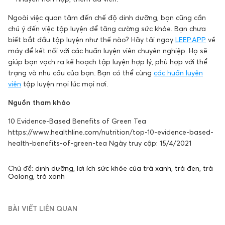
Ngoài việc quan tâm đến chế độ dinh dưỡng, bạn cũng cần
chú ý đến việc tập luyện để tăng cường sức khỏe. Bạn chưa
biết bắt đầu tập luyện như thế nào? Hãy tải ngay
LEEP.APP
về
máy để kết nối với các huấn luyện viên chuyên nghiệp. Họ sẽ
giúp bạn vạch ra kế hoạch tập luyện hợp lý, phù hợp với thể
trạng và nhu cầu của bạn. Bạn có thể cùng
các huấn luyện
viên
tập luyện mọi lúc mọi nơi.
Nguồn tham khảo
10 Evidence-Based Benefits of Green Tea
https://www.healthline.com/nutrition/top-10-evidence-based-
health-benefits-of-green-tea Ngày truy cập: 15/4/2021
Chủ đề:
dinh dưỡng
,
lợi ích sức khỏe của trà xanh
,
trà đen
,
trà
Oolong
,
trà xanh
BÀI VIẾT LIÊN QUAN