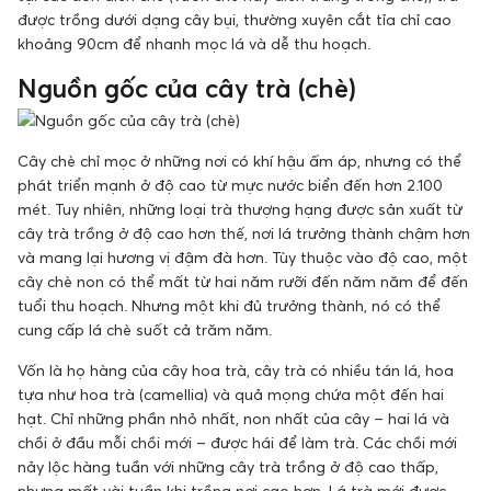
được trồng dưới dạng cây bụi, thường xuyên cắt tỉa chỉ cao
khoảng 90cm để nhanh mọc lá và dễ thu hoạch.
Nguồn gốc của cây trà (chè)
Cây chè chỉ mọc ở những nơi có khí hậu ấm áp, nhưng có thể
phát triển mạnh ở độ cao từ mực nước biển đến hơn 2.100
mét. Tuy nhiên, những loại trà thượng hạng được sản xuất từ
cây trà trồng ở độ cao hơn thế, nơi lá trưởng thành chậm hơn
và mang lại hương vị đậm đà hơn. Tùy thuộc vào độ cao, một
cây chè non có thể mất từ hai năm rưỡi đến năm năm để đến
tuổi thu hoạch. Nhưng một khi đủ trưởng thành, nó có thể
cung cấp lá chè suốt cả trăm năm.
Vốn là họ hàng của cây hoa trà, cây trà có nhiều tán lá, hoa
tựa như hoa trà (camellia) và quả mọng chứa một đến hai
hạt. Chỉ những phần nhỏ nhất, non nhất của cây – hai lá và
chồi ở đầu mỗi chồi mới – được hái để làm trà. Các chồi mới
nảy lộc hàng tuần với những cây trà trồng ở độ cao thấp,
nhưng mất vài tuần khi trồng nơi cao hơn. Lá trà mới được