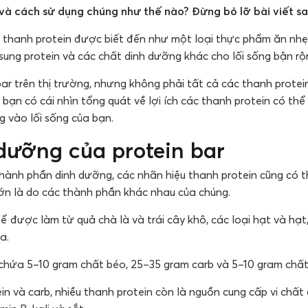
 và cách sử dụng chúng như thế nào? Đừng bỏ lỡ bài viết sa
là thanh protein được biết đến như một loại thực phẩm ăn nhẹ
ung protein và các chất dinh dưỡng khác cho lối sống bận rộ
 bar trên thị trường, nhưng không phải tất cả các thanh prote
p bạn có cái nhìn tổng quát về lợi ích các thanh protein có th
g vào lối sống của bạn.
 dưỡng của protein bar
hành phần dinh dưỡng, các nhãn hiệu thanh protein cũng có 
lớn là do các thành phần khác nhau của chúng.
ể được làm từ quả chà là và trái cây khô, các loại hạt và hạt
a.
 chứa 5–10 gram chất béo, 25–35 gram carb và 5–10 gram chất
in và carb, nhiều thanh protein còn là nguồn cung cấp vi chất