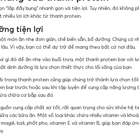
n “lấp đầy bụng” nhanh gọn và tiện lợi. Tuy nhiên, đó không phả
nhiều lợi ích khác từ thanh protein.
ng tiện lợi
một món ăn nhẹ đơn giản, chế biến sẵn, bổ dưỡng. Chúng có nh
âu. Vì vậy, bạn có thể dự trữ để mang theo bất cứ nơi đâu.
ứ gì đó để ăn nhẹ vào buổi trưa, một thanh protein bar với l
t dinh dưỡng là lựa chọn thiết thực cho lối sống của bạn.
b trong thanh protein cũng giúp chúng trở thành lựa chọn tố
ein bar trước hoặc sau khi tập luyện để cung cấp năng lượng 
sửa chữa cơ bắp sau đó.
guồn cung cấp chất xơ tốt, rất quan trọng cho sức khỏe hệ ti
iữa các bữa ăn. Một số loại khác chứa nhiều vitamin và khoá
 magiê, kali, phốt pho, vitamin E và vitamin B, giúp bạn đáp 
y.