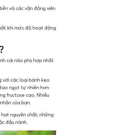
 bền và các vận động viên
suất khi mức độ hoạt động
?
ịnh cái nào phù hợp nhất
với các loại bánh kẹo.
 tạo ngọt tự nhiên hơn
ng fructose cao. Nhiều
 nhân của bạn.
à hạt nguyên chất, những
oặc đậu nành.