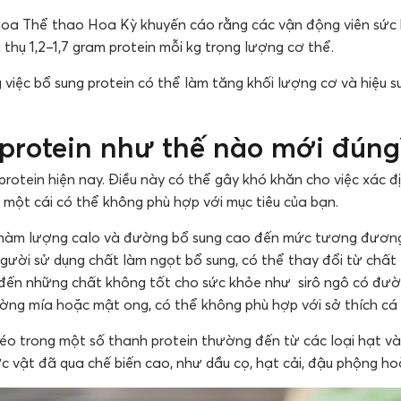
khoa Thể thao Hoa Kỳ khuyến cáo rằng các vận động viên sức
 thụ 1,2–1,7 gram protein mỗi kg trọng lượng cơ thể.
 việc bổ sung protein có thể làm tăng khối lượng cơ và hiệu 
protein như thế nào mới đúng
rotein hiện nay. Điều này có thể gây khó khăn cho việc xác đ
 một cái có thể không phù hợp với mục tiêu của bạn.
 hàm lượng calo và đường bổ sung cao đến mức tương đương 
người sử dụng chất làm ngọt bổ sung, có thể thay đổi từ chất
đến những chất không tốt cho sức khỏe như sirô ngô có đườ
ờng mía hoặc mật ong, có thể không phù hợp với sở thích cá
 béo trong một số thanh protein thường đến từ các loại hạt v
ực vật đã qua chế biến cao, như dầu cọ, hạt cải, đậu phộng h