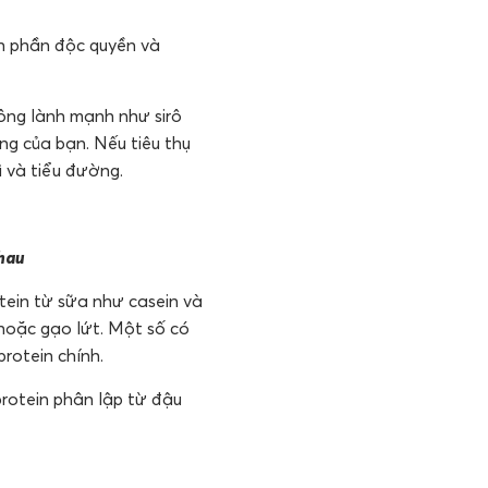
nh phần độc quyền và
ông lành mạnh như sirô
ng của bạn. Nếu tiêu thụ
 và tiểu đường.
nhau
tein từ sữa như casein và
hoặc gạo lứt. Một số có
rotein chính.
rotein phân lập từ đậu