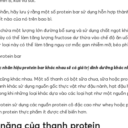
in B, kali và sắt.
phần, hãy lưu ý rằng một số protein bar sử dụng hỗn hợp thà
iết nào của nó trên bao bì.
g chứa một lượng lớn đường bổ sung và sử dụng chất ngọt kh
 này có thể làm tăng lượng fructose dư thừa vào chế độ ăn uố
r loại này có thể làm tăng nguy cơ mắc gan nhiễm mỡ, béo phì
 nhãn hiệu protein bar khác nhau sẽ có giá trị dinh dưỡng khác 
cũng khác nhau. Một số thanh có bột sữa chua, sữa hoặc pro
anh khác sử dụng nguồn gốc thực vật như đậu nành, hạt đậu 
ong khi những loại khác dựa vào các loại hạt như một nguồn p
rotein sử dụng các nguồn protein cô đặc cao như whey hoặc p
n protein thực phẩm ít được chế biến hơn.
 năng của thanh protein