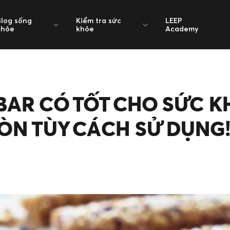
Blog sống
Kiểm tra sức
LEEP
khỏe
khỏe
Academy
BAR CÓ TỐT CHO SỨC K
ÒN TÙY CÁCH SỬ DỤNG