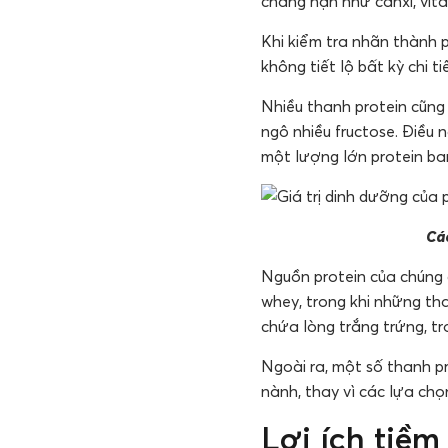
chẳng hạn như canxi, vitam
Khi kiểm tra nhãn thành 
không tiết lộ bất kỳ chi t
Nhiều thanh protein cũn
ngô nhiều fructose. Điều
một lượng lớn protein ba
Các
Nguồn protein của chúng 
whey, trong khi những th
chứa lòng trắng trứng, tr
Ngoài ra, một số thanh p
nành, thay vì các lựa chọ
Lợi ích tiềm