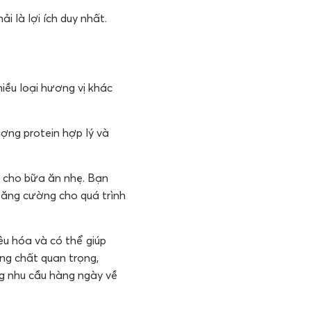
i là lợi ích duy nhất.
iều loại hương vị khác
ượng protein hợp lý và
t cho bữa ăn nhẹ. Bạn
tăng cường cho quá trình
êu hóa và có thể giúp
ng chất quan trọng,
ứng nhu cầu hàng ngày về