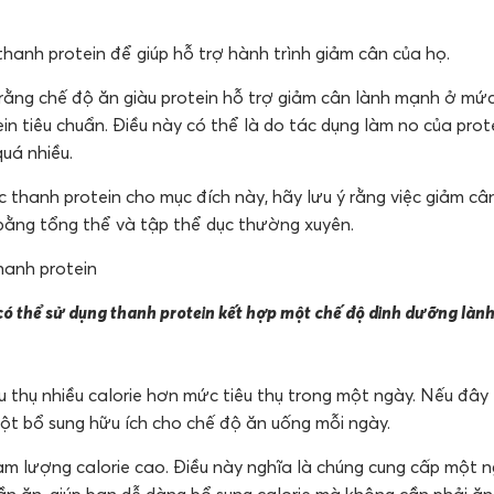
hanh protein để giúp hỗ trợ hành trình giảm cân của họ.
 rằng chế độ ăn giàu protein hỗ trợ giảm cân lành mạnh ở mức
n tiêu chuẩn. Điều này có thể là do tác dụng làm no của prot
uá nhiều.
 thanh protein cho mục đích này, hãy lưu ý rằng việc giảm câ
bằng tổng thể và tập thể dục thường xuyên.
ó thể sử dụng thanh protein kết hợp một chế độ dinh dưỡng lành
u thụ nhiều calorie hơn mức tiêu thụ trong một ngày. Nếu đây 
một bổ sung hữu ích cho chế độ ăn uống mỗi ngày.
àm lượng calorie cao. Điều này nghĩa là chúng cung cấp một
ần ăn, giúp bạn dễ dàng bổ sung calorie mà không cần phải ăn