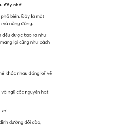
u đây nhé!
 phổ biến. Đây là một
n và năng động.
in đều được tạo ra như
ể mang lại cũng như cách
thể khác nhau đáng kể về
, và ngũ cốc nguyên hạt
 xơ.
 dinh dưỡng dồi dào,