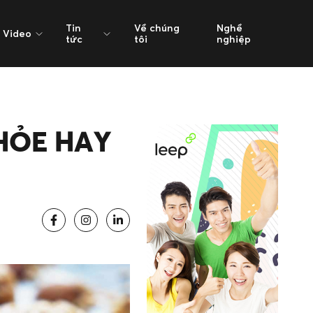
Tin
Về chúng
Nghề
Video
tức
tôi
nghiệp
HỎE HAY
!