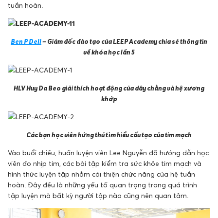
tuần hoàn.
Ben P Dell
– Giám đốc đào tạo của LEEP Academy chia sẻ thông tin
về khóa học lần 5
HLV Huy Da Beo giải thích hoạt động của dây chằng và hệ xương
khớp
Các bạn học viên hứng thú tìm hiểu cấu tạo của tim mạch
Vào buổi chiều, huấn luyện viên Lee Nguyễn đã hướng dẫn học
viên đo nhịp tim, các bài tập kiểm tra sức khỏe tim mạch và
hình thức luyện tập nhằm cải thiện chức năng của hệ tuần
hoàn. Đây đều là những yếu tố quan trọng trong quá trình
tập luyện mà bất kỳ người tập nào cũng nên quan tâm.