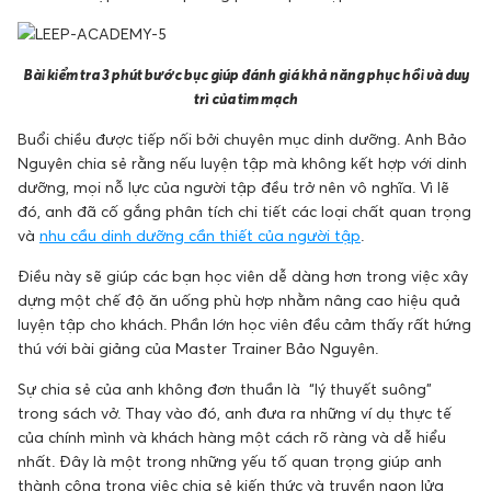
Bài kiểm tra 3 phút bước bục giúp đánh giá khả năng phục hồi và duy
trì của tim mạch
Buổi chiều được tiếp nối bởi chuyên mục dinh dưỡng. Anh Bảo
Nguyên chia sẻ rằng nếu luyện tập mà không kết hợp với dinh
dưỡng, mọi nỗ lực của người tập đều trở nên vô nghĩa. Vì lẽ
đó, anh đã cố gắng phân tích chi tiết các loại chất quan trọng
và
nhu cầu dinh dưỡng cần thiết của người tập
.
Điều này sẽ giúp các bạn học viên dễ dàng hơn trong việc xây
dựng một chế độ ăn uống phù hợp nhằm nâng cao hiệu quả
luyện tập cho khách. Phần lớn học viên đều cảm thấy rất hứng
thú với bài giảng của Master Trainer Bảo Nguyên.
Sự chia sẻ của anh không đơn thuần là “lý thuyết suông”
trong sách vở. Thay vào đó, anh đưa ra những ví dụ thực tế
của chính mình và khách hàng một cách rõ ràng và dễ hiểu
nhất. Đây là một trong những yếu tố quan trọng giúp anh
thành công trong việc chia sẻ kiến thức và truyền ngọn lửa