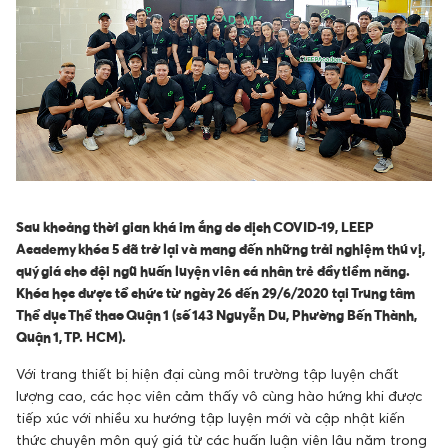
Sau khoảng thời gian khá im ắng do dịch COVID-19, LEEP
Academy khóa 5 đã trở lại và mang đến những trải nghiệm thú vị,
quý giá cho đội ngũ huấn luyện viên cá nhân trẻ đầy tiềm năng.
Khóa học được tổ chức từ ngày 26 đến 29/6/2020 tại Trung tâm
Thể dục Thể thao Quận 1 (số 143 Nguyễn Du, Phường Bến Thành,
Quận 1, TP. HCM).
Với trang thiết bị hiện đại cùng môi trường tập luyện chất
lượng cao, các học viên cảm thấy vô cùng hào hứng khi được
tiếp xúc với nhiều xu hướng tập luyện mới và cập nhật kiến
thức chuyên môn quý giá từ các huấn luận viên lâu năm trong