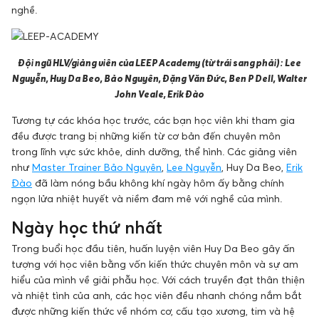
nghề.
Đội ngũ HLV/giảng viên của LEEP Academy (từ trái sang phải): Lee
Nguyễn, Huy Da Beo, Bảo Nguyên, Đặng Văn Đức, Ben P Dell, Walter
John Veale, Erik Đào
Tương tự các khóa học trước, các bạn học viên khi tham gia
đều được trang bị những kiến từ cơ bản đến chuyên môn
trong lĩnh vực sức khỏe, dinh dưỡng, thể hình. Các giảng viên
như
Master Trainer Bảo Nguyên
,
Lee Nguyễn
, Huy Da Beo,
Erik
Đào
đã làm nóng bầu không khí ngày hôm ấy bằng chính
ngọn lửa nhiệt huyết và niềm đam mê với nghề của mình.
Ngày học thứ nhất
Trong buổi học đầu tiên, huấn luyện viên Huy Da Beo gây ấn
tượng với học viên bằng vốn kiến thức chuyên môn và sự am
hiểu của mình về giải phẫu học. Với cách truyền đạt thân thiện
và nhiệt tình của anh, các học viên đều nhanh chóng nắm bắt
được những kiến thức về nhóm cơ, cấu tạo xương, tim và hệ